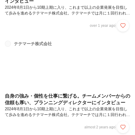
インタビュー
2024年8月1日から10期上期に入り、これまで以上の企業発展を目指し
て歩みを進めるテテマーチ株式会社。テテマーチでは月に１回行われる
「全社共有会」で前月に最もValueを体現していたメンバーを月間MVP
として決定・表彰するという取り組みを行っています。※テテマーチの
over 1 year ago
Valueに関してはこちらの記事をご覧ください。月間MVP受賞者はマネ
ージャー以上のポジションの方が自チームから1〜2名をノミネート
し、全社員投票で決定しています。今回は昨年4月にテテマーチに新卒
テテマーチ株式会社
入社し、8月度の月間MVPを受賞された川出さんにお話を伺いました。
プロフィール川出楓愛高校1年生の頃、趣味で投稿していた動画がバ
ズ...
自身の強み・個性を仕事に繋げる。チームメンバーからの
信頼も厚い、プランニングディレクターにインタビュー
2024年8月1日から10期上期に入り、これまで以上の企業発展を目指し
て歩みを進めるテテマーチ株式会社。テテマーチでは月に１回行われる
「全社共有会」で前月に最もValueを体現していたメンバーを月間MVP
として決定・表彰するという取り組みを行っています。※テテマーチの
almost 2 years ago
Valueに関してはこちらの記事をご覧ください。月間MVP受賞者はマネ