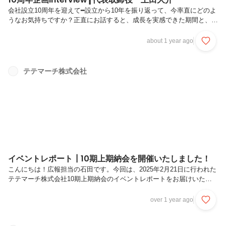
会社設立10周年を迎えて━設立から10年を振り返って、今率直にどのよ
うなお気持ちですか？正直にお話すると、成長を実感できた期間と、足
踏みをしてしまった期間が半々だったなと感じています。―設立当初に
描いていたビジョンと、現在のテテマーチの姿を比べてみていかがでし
about 1 year ago
ょうか？組織の大きさは当初描いていたイメージ通りの拡大ができまし
たが、正直自身はテテマーチで3社目の創業だったこともあり、収益に
関してはもっとやれると期待していました。それも足踏みの期間がなけ
テテマーチ株式会社
れば、若しくはもっと短期間で抑えることができれば、設立当初の期待
に沿った成長はできていたのでは、と感じます。自分自身の力量の弱さ
を痛感していま...
イベントレポート┃10期上期納会を開催いたしました！
こんにちは！広報担当の石田です。今回は、2025年2月21日に行われた
テテマーチ株式会社10期上期納会のイベントレポートをお届けいたし
ます。弊社の納会は、半期の振り返りと今後の方針を全社で行うこと
で、全社員が会社の現状を正しく理解し、それぞれのメンバーが向かう
over 1 year ago
べき未来を思い描けている状態にするべく開催しています。納会タイム
テーブル1. 開会 司会者挨拶2. 10期上期の総括 3． 10期下