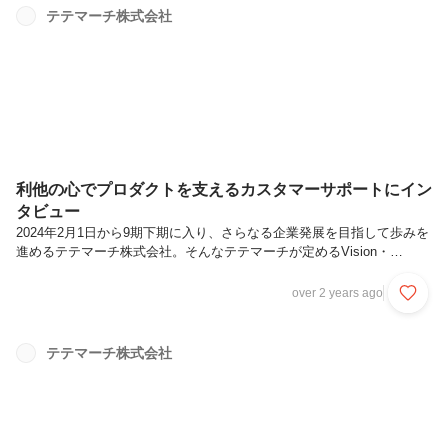
う取り組みを行っています。月間MVP受賞者はマネージャー以上のポ
テテマーチ株式会社
ジションの方が自チームから1〜2名をノミネートし、全社員投票で決
定しています。今回は2024年2月度に月間MV...
利他の心でプロダクトを支えるカスタマーサポートにイン
タビュー
2024年2月1日から9期下期に入り、さらなる企業発展を目指して歩みを
進めるテテマーチ株式会社。そんなテテマーチが定めるVision・
Mission・Valueを体現しているメンバーにフォーカスを当てて、テテマ
ーチの魅力や取り組みについて紐解いていきます。テテマーチでは月に
over 2 years ago
１回行われる「全社共有会」で前月に最もVMV（Vision・Mission・
Value）を体現していたメンバーを月間MVPとして決定・表彰するとい
う取り組みを行っています。月間MVP受賞者はマネージャー以上のポ
テテマーチ株式会社
ジションの方が自チームから1〜2名をノミネートし、全社員投票で決
定しています。今回は2024年1月度に月間MV...