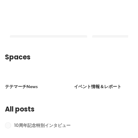
Spaces
10周年企画Interview┃取締役 大泉駿
Z世代プロジェクト始
太郎
とZ世代に届く新たな
テテマーチNews
イベント情報＆レポート
形をつくり出す新プロ
Latest
Pinned
者にインタビュー！
All posts
10周年記念特別インタビュー