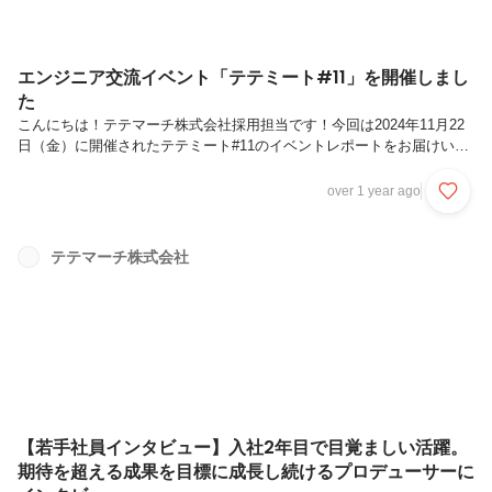
エンジニア交流イベント「テテミート#11」を開催しまし
た
こんにちは！テテマーチ株式会社採用担当です！今回は2024年11月22
日（金）に開催されたテテミート#11のイベントレポートをお届けいた
します！テテミートがどんなイベントかについては過去のイベントレポ
ートにまとめておりますのでそちらをご覧ください！テテミートについ
over 1 year ago
て詳しく知りたい方はこちら今回のテテミートの様子もX（旧Twitter）
で＃テテミートと検索いただくとチェックできますので、気になる方は
ぜひ覗いてみてください。今回のテテミートは社内外含め18名の方々
テテマーチ株式会社
に参加いただきました！ご参加いただいた皆さん、ありがとうございま
した🙇LTの紹介皆さんのLT全てが素晴らしかったのですが、その中
で...
【若手社員インタビュー】入社2年目で目覚ましい活躍。
期待を超える成果を目標に成長し続けるプロデューサーに