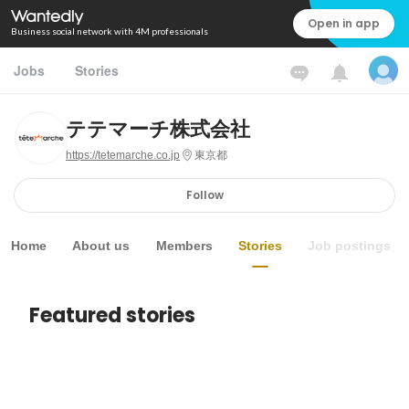
Open in app
Business social network with 4M professionals
Jobs
Stories
テテマーチ株式会社
https://tetemarche.co.jp
東京都
Follow
Home
About us
Members
Stories
Job postings
Featured stories