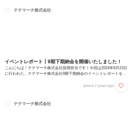
ージャー以上のポジションの方が自チームから1〜2名をノミネート
し、全社員投票で決定しています。今回は7月度に月間MVPを受賞され
テテマーチ株式会社
た鈴木さんにお話を伺いました。プロフィール鈴木沙知新卒で食品メー
カーへ入社し、商品開発部で既存商品のリニューアルや、新商品開発
を...
イベントレポート┃9期下期納会を開催いたしました！
こんにちは！テテマーチ株式会社採用担当です！今回は2024年8月23日
に行われた、テテマーチ株式会社9期下期納会のイベントレポートをお
届けいたします。納会は半期の振り返りと今後の方針発表を行うこと
で、会社が目指す未来とそれぞれのメンバーが向かうべき未来の認識を
almost 2 years ago
合わせることを目的としています。そして、全社員が会社のイマを知り
（理解・把握）、自分のアシタが思い描けている状態（判断・実行）に
なることがゴールです。納会では9期下期の総括と10期上期の方針発表
テテマーチ株式会社
やサブマネージャー・マネージャーの昇格者発表、テテマーチアワード
の受賞者発表が行われました。納会タイムテーブル開会司会者挨拶9期
下期の総括／...