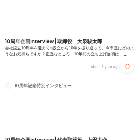
10周年企画Interview┃取締役 大泉駿太郎
会社設立10周年を迎えて━設立から10年を振り返って、今率直にどのよ
うなお気持ちですか？正直なところ、10年前の立ち上げ当初は、ここ
まで大きな会社になることを想像していませんでした。こうして10周
年を迎えられたのは、私たちを支え続けてくださったクライアントの皆
about 1 year ago
様、そして共に歩んでくれた大切な社内メンバーのおかげです。―大泉
さんがテテマーチへのジョインを決められた経緯を教えてください 入
社した経緯は、代表の上田との出会いがきっかけでした。大学休学中
10周年記念特別インタビュー
に、以前インターンとしてお世話になった方の紹介で、ITベンチャーの
新規事業立ち上げに関わることになりました。そこで上田と一緒に働く
ことになり、上...
10周年企画Interview┃代表取締役 上田大介