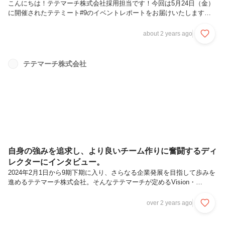
こんにちは！テテマーチ株式会社採用担当です！今回は5月24日（金）
に開催されたテテミート#9のイベントレポートをお届けいたします！
テテミートがどんなイベントかについては過去のイベントレポートにま
とめておりますのでそちらをご覧ください！テテミートについて詳しく
about 2 years ago
知りたい方はこちら今回のテテミートの様子もX（旧Twitter）で＃テテ
ミートと検索いただくとチェックできますので、気になる方はぜひ覗い
てみてください。今回のテテミートはお時間の関係などでお写真に移れ
テテマーチ株式会社
なかった方も含め、15名の方々に参加いただきました👏👏ご参加いた
だいた皆さん、ありがとうございました！！今回のお肉紹介今回も素敵
なLTの...
自身の強みを追求し、より良いチーム作りに奮闘するディ
レクターにインタビュー。
2024年2月1日から9期下期に入り、さらなる企業発展を目指して歩みを
進めるテテマーチ株式会社。そんなテテマーチが定めるVision・
Mission・Valueを体現しているメンバーにフォーカスを当てて、テテマ
ーチの魅力や取り組みについて紐解いていきます。テテマーチでは月に
over 2 years ago
１回行われる「全社共有会」で前月に最もVMV（Vision・Mission・
Value）を体現していたメンバーを月間MVPとして決定・表彰するとい