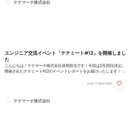
期の方針 4. グループワーク＆共有5. 昇格者発
テテマーチ株式会社
表 6. テテマーチア...
エンジニア交流イベント「テテミート#12」を開催しまし
た
こんにちは！テテマーチ株式会社採用担当です！今回は2月20日(木)に
開催されたテテミート#12のイベントレポートをお届けいたします！テ
テミートがどんなイベントかについては過去のイベントレポートにまと
めておりますのでこちらをご覧ください！※テテミートについて詳しく
over 1 year ago
知りたい方はこちら今回のテテミートの様子もXで＃テテミートと検索
いただくとチェックできますので、気になる方はぜひ覗いてみてくださ
い。テテミート＃12は社内外含め20名の方々に参加いただきました！
テテマーチ株式会社
ご参加いただいた皆さん、ありがとうございました🙇今回のお肉紹介今
回のテテミートはケバブを用意しました🍗濃いめの味付けのケバブとビ
ールの組み...