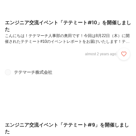
エンジニア交流イベント「テテミート#10」を開催しまし
た
こんにちは！テテマーチ人事部の奥田です！今回は8月22日（木）に開
催されたテテミート#10のイベントレポートをお届けいたします！テテ
ミートがどんなイベントかについては過去のイベントレポートにまとめ
ておりますのでそちらをご覧ください！テテミートについて詳しく知り
almost 2 years ago
たい方はこちら今回のテテミートの様子もX（旧Twitter）で＃テテミー
トと検索いただくとチェックできますので、気になる方はぜひ覗いてみ
てください。今回で記念すべき10回目を迎えるテテミート、社内外含
テテマーチ株式会社
め19名の方に参加いただきました！ご参加いただいた皆さん、ありが
とうございました🙇今回のお肉紹介今回もみなさんの素敵なLTのおつ
まみに...
エンジニア交流イベント「テテミート#9」を開催しまし
た