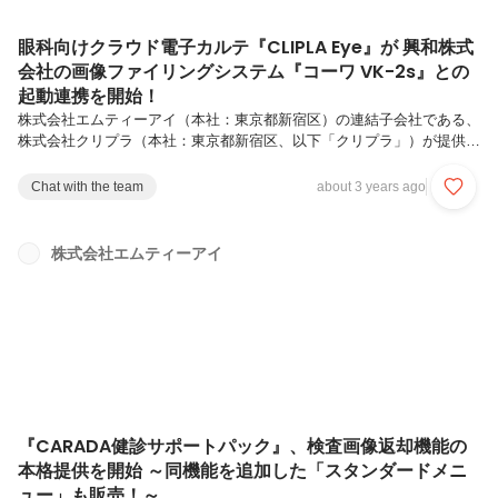
眼科向けクラウド電子カルテ『CLIPLA Eye』が 興和株式
会社の画像ファイリングシステム『コーワ VK-2s』との
起動連携を開始！
株式会社エムティーアイ（本社：東京都新宿区）の連結子会社である、
株式会社クリプラ（本社：東京都新宿区、以下「クリプラ」）が提供す
る眼科向けクラウド電子カルテ『CLIPLA Eye』は、興和株式会社（本
社：愛知県名古屋市、以下「興和」）が提供する『コーワ VK-2s』
Chat with the team
about 3 years ago
（以下「VK-2s」）との起動連携を開始します。眼科領域で成長著しい
『CLIPLA Eye』が、豊富な実績を持つ『VK-2s』と連携することによ
り、眼科診療に関わるスタッフの手間を軽減し、より効率的で質の高い
株式会社エムティーアイ
医療の実現を目指します。◆画像データをワンクリックで閲覧可能に眼
科は他の診療科に比べ特殊なデータの入力項目が多く、また多...
『CARADA健診サポートパック』、検査画像返却機能の
本格提供を開始 ～同機能を追加した「スタンダードメニ
ュー」も販売！～