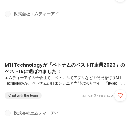
業部 事業部長の日根 麻綾が登壇しました。「CEDEC2023」はコンピ
ュータエンターテインメント開発者を対象とした、ゲームに関する技術
や知識を共有する国内最大規模のカンファレンスです。ゲーム業界で働
株式会社エムティーアイ
く男女比は約8対2と男性が圧倒的に多いと言われていますが、同じ職
場で働く仲間の「女性特有の悩み」について、男性にも深く理...
MTI Technologyが「ベトナムのベストIT企業2023」の
ベスト15に選ばれました！
エムティーアイの子会社で、ベトナムでアプリなどの開発を行うMTI
Technologyが、ベトナムのITエンジニア専門の求人サイト「itviec（ア
イティーヴィエック）」が実施した「ベトナムのベストIT企業2023」
において、ベスト15に選ばれました。「ベトナムのベストIT企業
Chat with the team
almost 3 years ago
2023」は、2022年1月～12月までの間に、ベトナムのIT企業で働く従業
員から「itviec」に寄せられた18,000 件以上のレビューをもとに、企業
文化、福利厚生、労働環境などさまざまな観点から評価された企業が選
株式会社エムティーアイ
出されるものです。MTI Technologyは、今後も従業員一人ひとりの成
長を支援し、お客様に革...