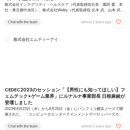
株式会社インテグリティ・ヘルスケア（代表取締役社長：園田 愛、本
社：東京都中央区）、株式会社Welby（代表取締役 ⽐⽊ 武、山本 武、
本社：東京都中央区）、株式会社エムティーアイ（代表取締役社長 前
多 俊宏、本社：東京都新宿区）、TIS株式会社（代表取締役社長 岡本
Chat with the team
almost 3 years ago
安史、本社：東京都新宿区）は、経済産業省 令和5年度ヘルスケア産業
基盤高度化推進事業（PHR利活用推進等に向けたモデル実証事業）に
おける「PHRの医療機関連携に向けたデータ標準化実証事業」とし
株式会社エムティーアイ
て、事業テーマ「PHRデータの流通に向けた標準仕様のプロトタイプ
検証と課題精査」が採択され、以下４社４サービスにて連携して検証を
進める...
CEDEC2023のセッション「【男性にも知ってほしい】フ
ェムテック×ゲーム業界」にルナルナ事業部長 日根麻綾が
登壇しました
2023年8月23日（水）から8月25日（金）にパシフィコ横浜ノースで開
催された、 「コンピュータエンターテインメントデベロッパーズカン
ファレンス※12023」（以下、「CEDEC2023」）のセッション「【男
性にも知ってほしい】フェムテック×ゲーム業界」に、当社ルナルナ事
Chat with the team
almost 3 years ago