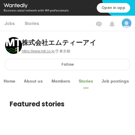
Open in app
Business social network with 4M professionals
Jobs
Stories
株式会社エムティーアイ
https://www.mti.co.jp
東京都
Follow
Home
About us
Members
Stories
Job postings
Featured stories