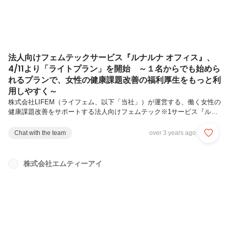
法人向けフェムテックサービス『ルナルナ オフィス』、
4/11より「ライトプラン」を開始 ～１名からでも始めら
れるプランで、女性の健康課題改善の福利厚生をもっと利
用しやすく～
株式会社LIFEM（ライフェム、以下「当社」）が運営する、働く女性の
健康課題改善をサポートする法人向けフェムテック※1サービス『ルナ
ルナ オフィス』は、より多様な企業へ支援を広げることを目的に、4月
11日（火）より「月経プログラム」と「更年期プログラム」にて、参
Chat with the team
over 3 years ago
加人数1名から利用可能な「ライトプラン」の提供を開始します。今後
も当社は、企業規模や男女比率を問わずあらゆる企業にて、「働く女性
の健康課題は企業が支援する」という仕組みの構築を支援し、誰もが働
株式会社エムティーアイ
きやすい職場づくりに貢献します。様々な企業のニーズに寄り添うた
め、女性従業員1名から利用できる『ルナルナ オフィス』の「ライトプ
ラン」が始動...