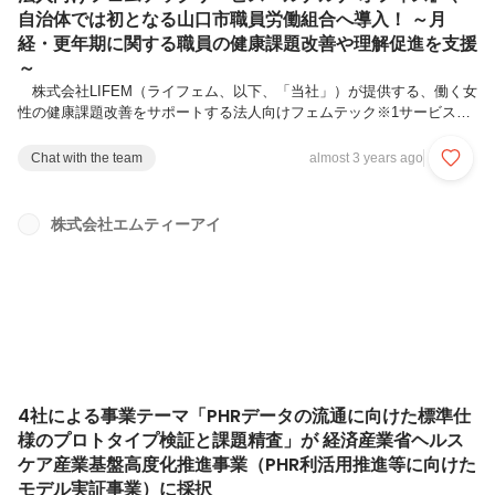
自治体では初となる山口市職員労働組合へ導入！ ～月
経・更年期に関する職員の健康課題改善や理解促進を支援
～
株式会社LIFEM（ライフェム、以下、「当社」）が提供する、働く女
性の健康課題改善をサポートする法人向けフェムテック※1サービス
『ルナルナ オフィス』は、山口市職員労働組合へ導入され、9月1日
（金）より「月経プログラム」および「更年期プログラム」の提供を開
Chat with the team
almost 3 years ago
始します。プログラムを通じて、山口市の職員を対象に婦人科医師監修
のセミナー動画や、医療機関と連携したオンライン診療サービスの提供
を行います。これにより、女性の健康課題への理解促進や、生理痛や月
株式会社エムティーアイ
経前症候群（PMS）、更年期に関する症状改善を支援します。なお、
自治体の関係団体における『ルナルナ オフィス』の導入は、山口市職
員労働組合が初め...
4社による事業テーマ「PHRデータの流通に向けた標準仕
様のプロトタイプ検証と課題精査」が 経済産業省ヘルス
ケア産業基盤高度化推進事業（PHR利活用推進等に向けた
モデル実証事業）に採択