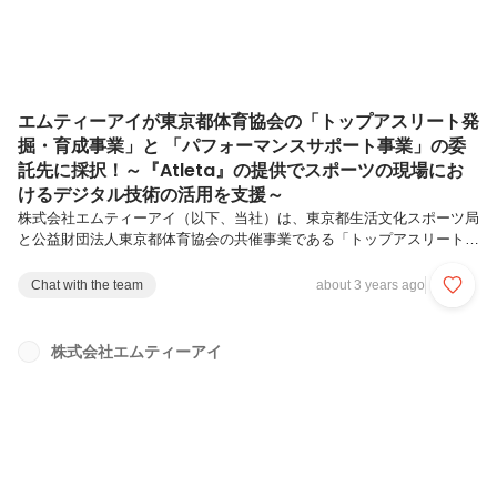
エムティーアイが東京都体育協会の「トップアスリート発
掘・育成事業」と 「パフォーマンスサポート事業」の委
託先に採択！～『Atleta』の提供でスポーツの現場にお
けるデジタル技術の活用を支援～
株式会社エムティーアイ（以下、当社）は、東京都生活文化スポーツ局
と公益財団法人東京都体育協会の共催事業である「トップアスリート発
掘・育成事業」および「パフォーマンスサポート事業」の委託先として
採択されました。両事業において、『Atleta』を提供し、アスリートの
Chat with the team
about 3 years ago
コンディション記録を蓄積して指導者の日々の指導を助けるとともに、
蓄積したデータをトレーニングの効率化、怪我の予防などにつなげるこ
とでチームの競技力向上を支援します。 なお、当社は、東京都教育庁
株式会社エムティーアイ
の「デジタル技術を活用した運動部活動の推進におけるコンディショニ
ングアプリの活用業務」の委託先にも2022年度と2023年度の2年連続で
採択...