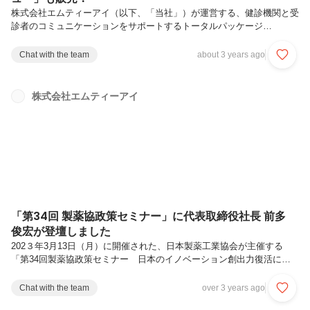
株式会社エムティーアイ（以下、「当社」）が運営する、健診機関と受
診者のコミュニケーションをサポートするトータルパッケージ
『CARADA健診サポートパック』は、健康診断にて撮影したX線などの
画像データを受診者専用アプリ『CARADA 健診サポート』で閲覧でき
Chat with the team
about 3 years ago
る「検査画像返却機能※1」（以下、「本機能」）を追加し、本格提供
を開始します。 本機能により、受診者は健診結果をより正確に把握で
きるほか、医療機関受診の際に画像データを医師に提示する※2など、
株式会社エムティーアイ
より個人に寄り添った診療を受けられるようサポートします。さらに、
受診者への画像データの郵送の手間の削減など、健診機関の業務効率化
を支援します。 ま...
「第34回 製薬協政策セミナー」に代表取締役社長 前多
俊宏が登壇しました
202３年3月13日（月）に開催された、日本製薬工業協会が主催する
「第34回製薬協政策セミナー 日本のイノベーション創出力復活に向
けて～ヘルスケア・エコシステムは日本の復権を導くか～」に、当社
代表取締役社長 前多 俊宏が登壇しました。第34回製薬協政策セミナー
Chat with the team
over 3 years ago
では、日本のイノベーション力低下の要因を紐解き、その課題解決の解