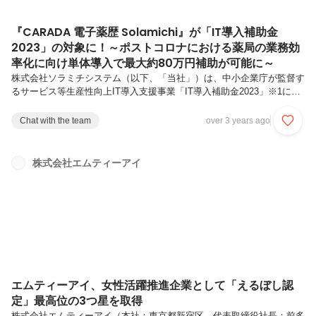
『CARADA 電子薬歴 Solamichi』が「IT導入補助金
2023」の対象に！～ポストコロナにおける薬局の業務効
率化に向け単体導入で最大約80万円補助が可能に～
株式会社ソラミチシステム（以下、「当社」）は、中小企業庁が監督す
るサービス等生産性向上IT導入支援事業「IT導入補助金2023」※1にお
いて、IT導入支援事業者に採択されました。 これにより当社が提供す
る、かかりつけ薬剤師・薬局の推進と業務効率化を支援するクラウド電
Chat with the team
over 3 years ago
子薬歴『CARADA 電子薬歴 Solamichi』が「IT導入補助金2023」の対
象ツールに登録され、補助金※2の交付申請が可能となり、『CARADA
電子薬歴 Solamichi』の単体導入で最大約80万円の補助金を受け取るこ
株式会社エムティーアイ
とができます。なお、2022年度の申請で採択された法人については、
交付決定日から12カ月経過した後...
エムティーアイ、女性活躍推進企業として「えるぼし認
定」最高位の3つ星を取得
株式会社エムティーアイ（本社：東京都新宿区、代表取締役社長：前多