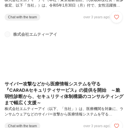
俊宏、以下「当社」）は、令和5年1月30日（月）付で、女性活躍推進
の取り組みが優良な企業として、「えるぼし認定」の最高位である3つ
星（3段階目）を取得しました。女性活躍における全ての評価基準を満
Chat with the team
over 3 years ago
たし、最高位である3つ星を取得！えるぼし認定は、女性活躍推進法に
基づき、一定基準を満たし、女性の活躍促進に関する状況などが優良な
企業を厚生労働大臣が認定する制度です。「採用」、「継続就業」、
株式会社エムティーアイ
「労働時間等の働き方」、「管理職比率」、「多様なキャリアコース」
の評価項目基準を満たし、その実績を「女性の活躍推進企業データベー
ス」に毎年公表し...
サイバー攻撃などから医療情報システムを守る
『CARADAセキュリティサービス』の提供を開始 ～脆
弱性診断から、セキュリティ体制構築のコンサルティング
まで幅広く支援～
株式会社エムティーアイ（以下、「当社」）は、医療機関を対象に、ラ
ンサムウェアなどのサイバー攻撃から医療情報システムを守る
『CARADAセキュリティサービス』の提供を3月より開始します。
『CARADAセキュリティサービス』は、電子カルテをはじめ、診療予
Chat with the team
over 3 years ago