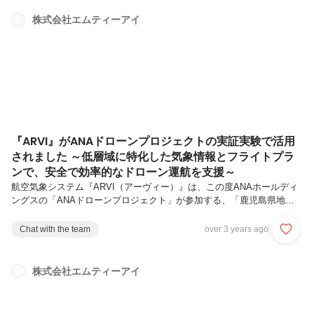
としてのヘルスケア・エコシステムの重要性について、政・産・学・官
のキーパーソンの講演を通じて考えていきます。産学官連携のあり方や
株式会社エムティーアイ
創薬イノベーションの実現に向けた製薬協の取り組みについても発信
し、ポストコロナ時代の重要な戦略のひとつとして、ヘルスケア・エコ
システムの構築...
『ARVI』がANAドローンプロジェクトの実証実験で活用
されました ～低層域に特化した気象情報とフライトプラ
ンで、安全で効率的なドローン運航を支援～
航空気象システム『ARVI（アーヴィー）』は、この度ANAホールディ
ングスの「ANAドローンプロジェクト」が参加する、「鹿児島県地域
課題解決型ドローン実証実験」（以下、「実証実験」）へ試験的に活用
され、ドローン運航における気象サポートを行いました。 実証実験で
Chat with the team
over 3 years ago
は、『ARVI』が提供する低層域に特化した気象情報によって、ドロー
ンの安全かつ効率的な運航サポートにつながることの検証が行われまし
た。 今回は、『ARVI』がドローンの気象サポートを行った背景や、
株式会社エムティーアイ
実証実験の様子を紹介します。『ARVI』では初となる、ドローン運航
のサポートを開始！ ドローンは、旅客機や小型機などの航空機と比較
すると機...