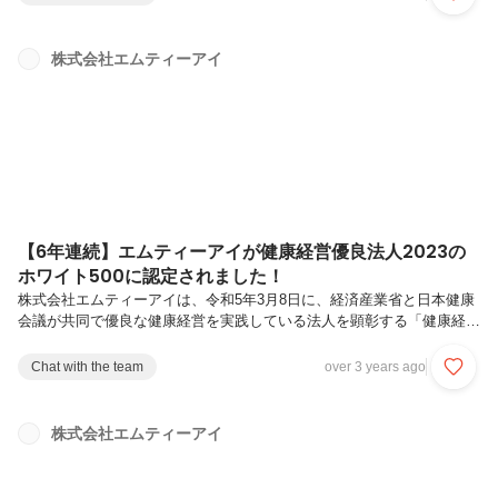
約システムや会計システムなど医療機関で活用される様々な医療情報シ
ステムの脆弱性診断から、リスクの洗い出し、対策の提案、セキュリテ
ィ体制構築に関するコンサルティングまで幅広くサポートします。医療
株式会社エムティーアイ
機関の情報セキュリティの現状やニーズに合わせた支援を可能とし、近
年被害が増加しているサイバー攻撃から医療データを守り、安全で継続
的な医療体制の実現に貢...
【6年連続】エムティーアイが健康経営優良法人2023の
ホワイト500に認定されました！
株式会社エムティーアイは、令和5年3月8日に、経済産業省と日本健康
会議が共同で優良な健康経営を実践している法人を顕彰する「健康経営
優良法人2023」の大規模法人部門に認定されました。さらに認定され
た全2,676法人のなかから、特に優良な健康経営を実践している上位
Chat with the team
over 3 years ago
500法人にあたる「ホワイト500」にも選ばれました。 当社の「ホワ
イト500」への認定は2018年から6年連続となります。健康経営優良法
人認定制度とは、地域の健康課題に即した取組や日本健康会議が進める
株式会社エムティーアイ
健康増進の取組をもとに、特に優良な健康経営を実践している大企業や
中小企業等の法人を顕彰する制度です。当社では女性の健康情報サービ
ス...