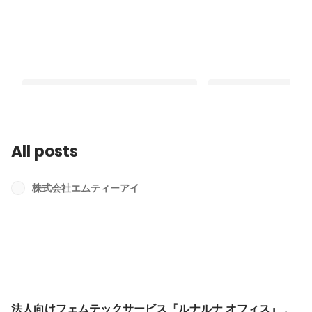
All posts
法人向けフェムテックサービス『ルナ
4社による事業テーマ「
ルナ オフィス』 、自治体では初となる
通に向けた標準仕様の
株式会社エムティーアイ
山口市職員労働組合へ導入！ ～月経・
証と課題精査」が 経済
Latest
Latest
更年期に関する職員の健康課題改善や
ア産業基盤高度化推進事
理解促進を支援～
用推進等に向けたモデ
採択
法人向けフェムテックサービス『ルナルナ オフィス』 、