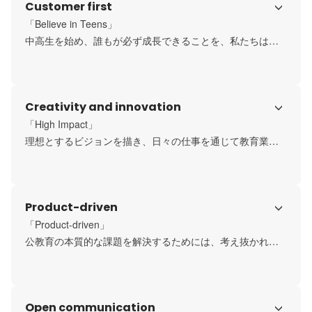
Customer first
「Believe in Teens」

中高生を始め、誰もが必ず成長できることを、私たちは信
じています。多くの人がプログラミング学習に向き合える
環境を実現し、「成長したい」という願いをプロダクトの
力でサポートします。
Creativity and innovation
「High Impact」

理想とするビジョンを描き、日々の仕事を通じて教育業
界、ひいては未来の日本社会をよりよい方へと変えてい
く。純粋に「コト」に向かい、意思決定ができる環境がラ
イフイズテックの強みです。
Product-driven
「Product-driven」

公教育の本質的な課題を解決するためには、考え抜かれた
設計と実装が欠かせません。UXデザイン・カリキュラム設
計・テクノロジーを駆使して、最高の学習体験を届けるこ
とで、自分の成長にわくわくできる状態を実現します。
Open communication