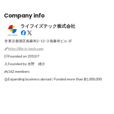
Company info
ライフイズテック株式会社
「納品」の枠を超えた価値提供。“関わる
セールスからソリュー
人すべてを笑顔にする”CXグループの仕事
へ。学校が抱える課題
哲学
東京都港区南麻布2−12−3
南麻布ビル 1F
Latest
Latest
http://life-is-tech.com
Founded on 2010/7
Founded by 水野 雄介
162 members
Expanding business abroad / Funded more than $1,000,000