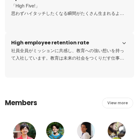
「High Five!」

思わずハイタッチしたくなる瞬間がたくさん生まれるよう
に、情熱を持って、チームで仕事に取り組んでいます。ユ
ーザーのIssue、ソリューションの見通しをチーム全体で共
有しながら、価値供給のサイクルを高速かつ継続的に回し
High employee retention rate
ています。
社員全員がミッションに共感し、教育への強い想いを持っ
て入社しています。教育は未来の社会をつくりだす仕事。
その課題解決に関わっているという自覚が、仕事のやりが
いと成長実感を生み出します。
Members
View more