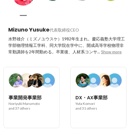
Mizuno Yusuke
代表取締役CEO
水野雄介（ミズノユウスケ）1982年生まれ。慶応義塾大学理工
学部物理情報工学科、同大学院在学中に、開成高等学校物理非
常勤講師を2年間勤める。卒業後、人材系コンサ...
Show more
事業開発事業部
DX・AX事業部
Noriyuki Marumoto
Yuta Komori
and 37 others
and 31 others