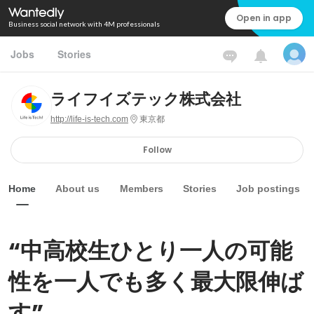
Open in app
Business social network with 4M professionals
Jobs
Stories
ライフイズテック株式会社
http://life-is-tech.com
東京都
Follow
Home
About us
Members
Stories
Job postings
“中高校生ひとり一人の可能
性を一人でも多く最大限伸ば
す”