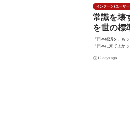
インターン/ユーザーサク
常識を壊
を世の標
『日本経済を、もっと多国籍に。』 私たちが目指すのは、国
「日本に来てよかった」—
が利用する「Guid
12 days ago
要とする企業とを繋いでいます！ 求職者お一人おひとりの想いに
の未来