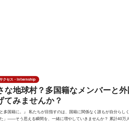
セス・Internship
さな地球村？多国籍なメンバーと外
げてみませんか？
籍に関係なく誰もが自分らしく活躍できる社会。
—そう思える瞬間を、一緒に増やしていきませんか？ 累計40万人以上の在日外国人
able Jobs」私たちはこのプラットフォームを通じて、日本で挑戦する