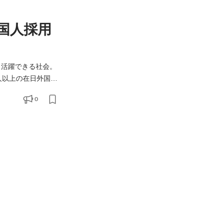
国人採用
方々と、新しい力を必
0