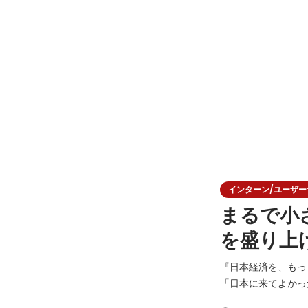
インターン/ユーザーサク
まるで小
を盛り上
『日本経済を、もっと多国籍に。』 私たちが目指すのは、国
「日本に来てよかった」—
が利用する「Guid