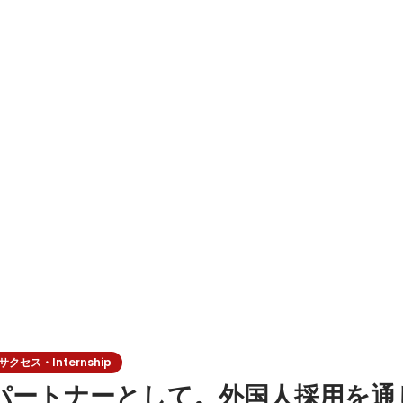
寄り添い、企業の課題を解決する。 日本経済
セス・Internship
パートナーとして。外国人採用を通