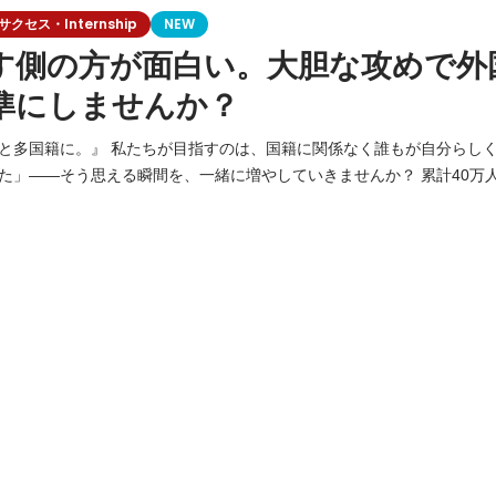
セス・Internship
NEW
す側の方が面白い。大胆な攻めで外
準にしませんか？
籍に関係なく誰もが自分らしく活躍できる社会。
—そう思える瞬間を、一緒に増やしていきませんか？ 累計40万人以上の在日外国人
able Jobs」私たちはこのプラットフォームを通じて、日本で挑戦する
寄り添い、企業の課題を解決する。 日本経済