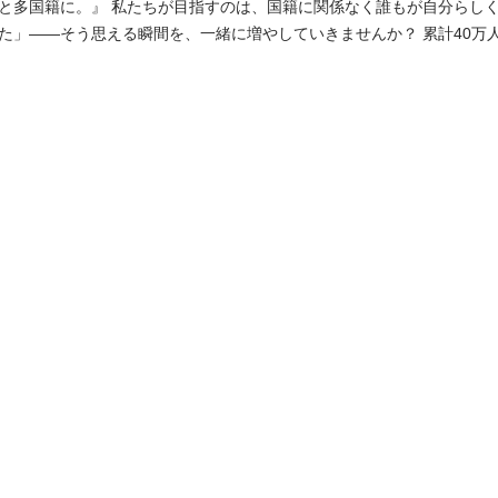
籍に関係なく誰もが自分らしく活躍できる社会。
—そう思える瞬間を、一緒に増やしていきませんか？ 累計40万人以上の在日外国人
able Jobs」私たちはこのプラットフォームを通じて、日本で挑戦する
寄り添い、企業の課題を解決する。 日本経済