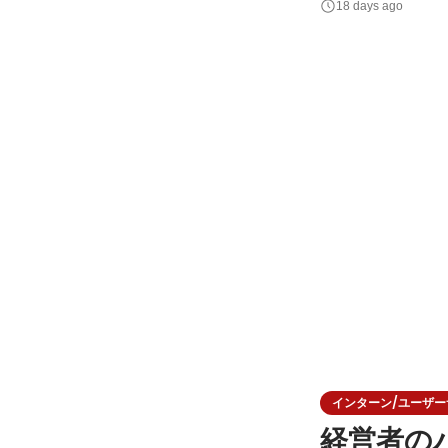
18 days ago
要とする企業とを繋いでいます！ 求職者お一人おひとりの想いに
の未来
インターン/ユーザーサク
経営者の