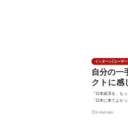
インターン/ユーザーサク
自分の一
クトに感
『日本経済を、もっと多国籍に。』 私たちが目指すのは、国
「日本に来てよかった」—
が利用する「Guid
4 days ago
要とする企業とを繋いでいます！ 求職者お一人おひとりの想いに
の未来