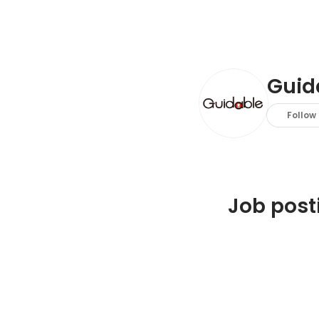
Gui
Follow
Job post