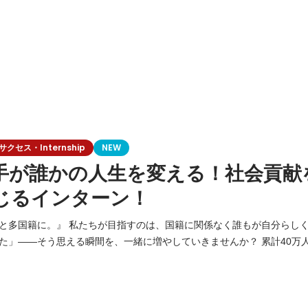
セス・Internship
NEW
手が誰かの人生を変える！社会貢献
じるインターン！
籍に関係なく誰もが自分らしく活躍できる社会。
—そう思える瞬間を、一緒に増やしていきませんか？ 累計40万人以上の在日外国人
able Jobs」私たちはこのプラットフォームを通じて、日本で挑戦する
寄り添い、企業の課題を解決する。 日本経済