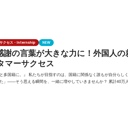
セス・Internship
NEW
感謝の言葉が大きな力に！外国人の
タマーサクセス
籍に関係なく誰もが自分らしく活躍できる社会。
—そう思える瞬間を、一緒に増やしていきませんか？ 累計40万人以上の在日外国人
able Jobs」私たちはこのプラットフォームを通じて、日本で挑戦する
寄り添い、企業の課題を解決する。 日本経済