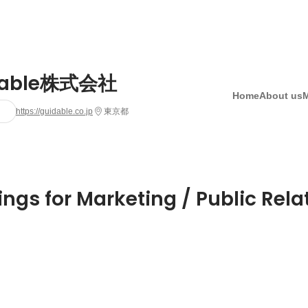
dable株式会社
Home
About us
https://guidable.co.jp
東京都
ings for Marketing / Public Rela