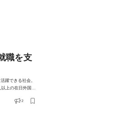
就職を支
方々と、新しい力を必
2