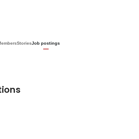
Members
Stories
Job postings
tions