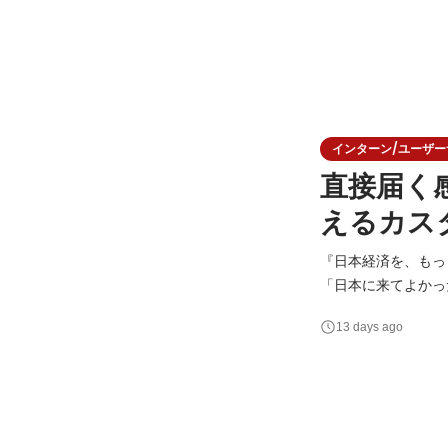
インターン/ユーザーサク
直接届く
えるカス
『日本経済を、もっと多国籍に。』 私たちが目指すのは、国
「日本に来てよかった」—
が利用する「Guid
13 days ago
要とする企業とを繋いでいます！ 求職者お一人おひとりの想いに
の未来