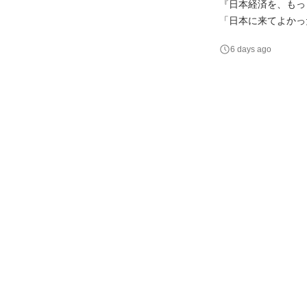
『日本経済を、もっと多国籍に。』 私たちが目指すのは、国
「日本に来てよかった」—
が利用する「Guid
6 days ago
要とする企業とを繋いでいます！ 求職者お一人おひとりの想いに
の未来