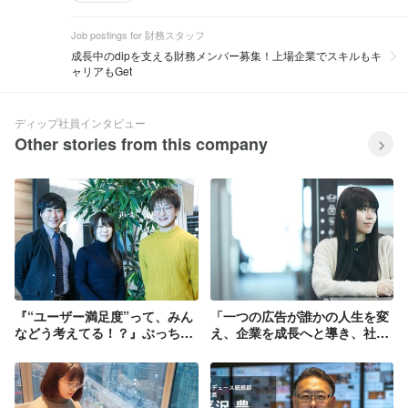
Job postings for 財務スタッフ
成長中のdipを支える財務メンバー募集！上場企業でスキルもキ
ャリアもGet
ディップ社員インタビュー
Other stories from this company
『“ユーザー満足度”って、みん
「一つの広告が誰かの人生を変
などう考えてる！？』ぶっちゃ
え、企業を成長へと導き、社会
け本音座談会（後編）
貢献へと繋がっていく」新卒初
のクリエイティブ職として入社
して4年が経ちました