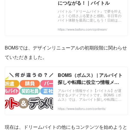
につながる！｜バイトル
バイトル『ドリームバイト』で夢を叶え
よう！心揺さぶる驚きと感動。非日常の
バイト体験を最高に楽しもう！日給は3.3
万円、交通費全額支給！
https://www.baitoru.com/cp/dream/
BOMSでは、デザインリニューアルの初期段階に関わらせ
ていただきました。
BOMS（ボムス） | アルバイト
探しや転職に役立つ情報メデ
ィア
アルバイト情報サイト【バイトル】が運
営するメディアサイトです。BOMS（ボ
ムス）では、アルバイト探しや転職に関
するニュースやコラム、仕事探しのノウ
ハウをお届けします。
https://www.baitoru.com/contents/
現在は、ドリームバイトの他にもコンテンツを始めようと