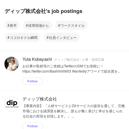
した。しかし、これからは、従来の事業
ドメインを拡大し、"Labor force solution
ディップ株式会社's job postings
company"へと進化することにより、求
人広告を通じた人材採用の支援に加え、
AI・RPA を活用したサービスの提供も行
新卒
採用現場から
ワークスタイル
う『労働力の総合商社』として日本の労
働市場における諸課題の解決にさらに貢
ココロオドル瞬間
社員インタビュー
献してまいります。
Yuta Kobayashi
ディップ株式会社 / 人事・採用広報
お仕事や取材等のご依頼はTwitterのDMでお気軽に！
https://twitter.com/Bashiiiiii0603 Wantedlyアワードで総合賞を...
Follow
ディップ株式会社
【事業内容】 「人材サービスとDXサービスの提供を通して、労働
市場における諸課題を解決し、誰もが働く喜びと幸せを感じられ
る社会の実現を目指します。」 ...
Follow