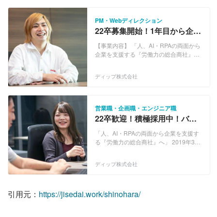
PM・Webディレクション
22卒募集開始！1年目から企画
職！バイトルのディレクター
【事業内容】 「人、AI・RPAの両面から
やりたい学生募集！
企業を支援する『労働力の総合商社』
へ」 2019年3月、ディップは"Labor
force solution company"を新たにビジョ
ディップ株式会社
ンとして掲げました。 日本では、今後の
人口減少・高齢化に伴い労働力不足が深
刻化するとともに、現在の仕事の多く
は、AI・RPAに置き換わると言われてい
営業職・企画職・エンジニア職
ます。 これまで我々は、労働力の問題
22卒歓迎！積極採用中！バイ
を、"人を募集し採用する"という面から
トルの会社で新卒1年目から希
解決・改善してきました。しかし、これ
「人、AI・RPAの両面から企業を支援す
望の職種で働こう！
からは、従来の事業ドメインを拡大
る『労働力の総合商社』へ」 2019年3
し、"Labor force solution company"へと
月、ディップは"Labor force solution
進化することにより、求人広告を通じた
company"を新たにビジョンとして掲げ
ディップ株式会社
人材採用の支援に加え、AI・RPA を活用
ました。 日本では、今後の人口減少・高
したサービスの提供も行う『労働力の総
齢化に伴い労働力不足が深刻化するとと
合商社』として日本の労働市場における
もに、現在の仕事の多くは、AI・RPAに
引用元：
https://jisedai.work/shinohara/
諸課題の解決にさらに貢献してまいりま
置き換わると言われています。 これまで
す。
我々は、労働力の問題を、"人を募集し採
用する"という面から解決・改善してきま