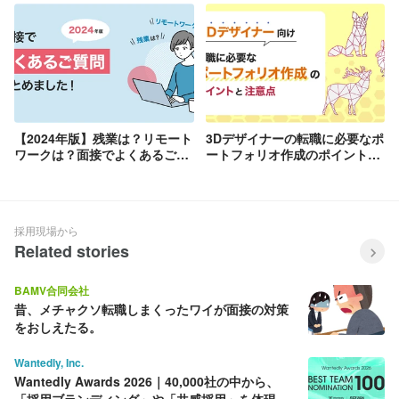
遣』ってどんな働き方？
【2024年版】残業は？リモート
3Dデザイナーの転職に必要なポ
ワークは？面接でよくあるご質
ートフォリオ作成のポイントと
問をまとめました！
注意点💐
採用現場から
Related stories
BAMV合同会社
昔、メチャクソ転職しまくったワイが面接の対策
をおしえたる。
Wantedly, Inc.
Wantedly Awards 2026｜40,000社の中から、
「採用ブランディング」や「共感採用」を体現す