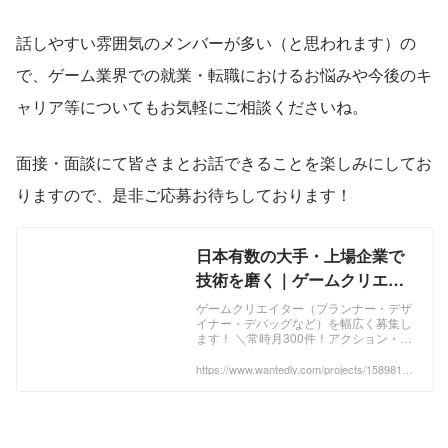
話しやすい雰囲気のメンバーが多い（と思われます）の
で、ゲーム業界での就業・転職におけるお悩みや今後のキ
ャリア等についてもお気軽にご相談くださいね。
面接・面談にて皆さまとお話できることを楽しみにしてお
りますので、是非ご応募お待ちしております！
日本有数の大手・上場企業で
技術を磨く｜ゲームクリエイ
ター募集 - 株式会社コンフィデ
ゲームクリエイター（プランナー・デザ
イナー・デバッグなど）を幅広く募集し
ンス・インターワークスのそ
ます！ ＼常時月300件！アクション・
の他の採用 - Wantedly
RPG・育成・パズル・スポー...
https://www.wantedly.com/projects/1589819?
post_id=897004&post_location=in_content