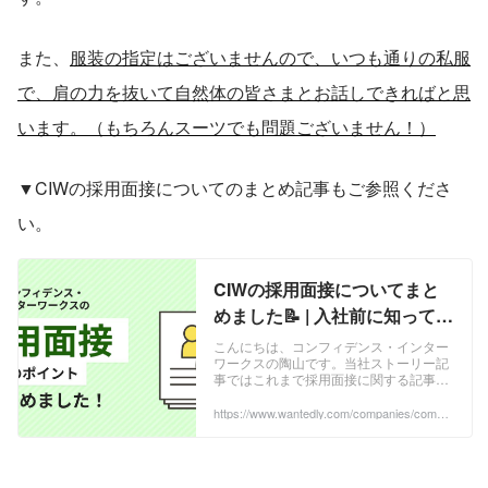
また、
服装の指定はございませんので、いつも通りの私服
で、肩の力を抜いて自然体の皆さまとお話しできればと思
います。（もちろんスーツでも問題ございません！）
▼CIWの採用面接についてのまとめ記事もご参照くださ
い。
CIWの採用面接についてまと
めました📝 | 入社前に知ってお
きたいポイント
こんにちは、コンフィデンス・インター
ワークスの陶山です。当社ストーリー記
事ではこれまで採用面接に関する記事を
いくつか掲載してきました。採用面接に
関する記事はそれぞれ読者の皆さまから
https://www.wantedly.com/companies/compa
ny_4612058/post_articles/894378
の注目度も高く...