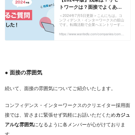
トワークは？面接でよくある
ご質問をまとめました！ | 入社
＜2024年7月5日更新＞こんにちは。コ
ンフィデンス・インターワークスの舘山
前に知っておきたいポイント
です。転職活動で企業へエントリーする
際に、どんなキャリアプランが描けるの
だろうと考えたり、スキルアップもした
https://www.wantedly.com/companies/compa
ny_4612058/post_articles/525994
いけど条件...
● 面接の雰囲気
続いて、面接の雰囲気についてご紹介いたします。
コンフィデンス・インターワークスのクリエイター採用面
接では、皆さまに緊張せず気軽にお話いただくため
カジュ
アルな雰囲気
になるように各メンバーが心がけておりま
す。