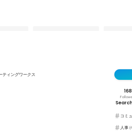
会社の好きな
データで見るGREETING WORKS
卓球にバスケ
にいろいろ聞
GREETING
Latest
ーティングワークス
をご紹介
Latest
168
Follow
Search
コミ
活性
人事
(