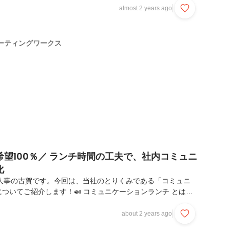
ンセプトは「人と人とのつながり」。お客様や、パートナー企
almost 2 years ago
ろんのこと、働くメンバー同士のつながりもとても大事にして
、社内コミュニケーションの機会を重視しており、定期的なイ
の交流を会社としても提供しています。👇過去ストーリーで
ーティングワークス
ケーションに関するとりくみを紹介。...
望100％／ ランチ時間の工夫で、社内コミュニ
化
ORKS人事の古賀です。今回は、当社のとりくみである「コミュニ
ついてご紹介します！🍛 コミュニケーションランチ とは？
メントの向上⤴⤴ を目指した、会社のとりくみのうちのひとつ
メント＝会社と社員の相思相愛度のこと）「コミュニケーショ
about 2 years ago
コミュニケーション活性化のために、今年の4月からスタート