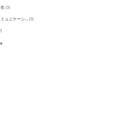
厚生
(
3
)
コミュニケーシ
(
3
)
2
)
re