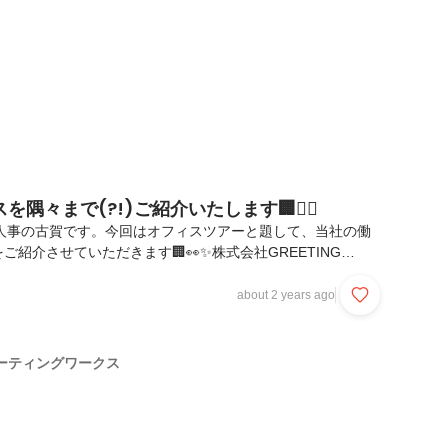
KSが朝礼を実施する目的は、情報共...
隅々まで(?!)ご紹介いたします🏢💁‍♀️
ORKS人事の古賀です。今回はオフィスツアーと題して、当社の働
紹介させていただきます🏢👀✨株式会社GREETING
北区にあるビルの数フロアをオフィスとして利用しています。
モート部門の働くフロア🏢5階 ➡ 会長室／MTGルーム など
about 2 years ago
社部門の働くフロア／休憩室 など🏢2階 ➡ フリースペース
ムMTGや他部門とのやりとりでフロアの移動が頻繁に発生す
います🏃‍♀️🏃‍♂️💨💨面接や商談で来社いただいた際、社内
ーティングワークス
にご案内させていただいてはお...