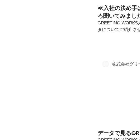
≪入社の決め手
ろ聞いてみまし
GREETING W
タについてご紹介させて
WORKSについてい
の結果や、実際に社
GREETING W
決め手について聞いてみ
新卒入社が2割。キ
株式会社グリ
ントが高いように思い
データで見るGREE