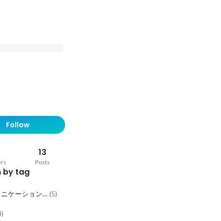
に盆おどり？？？
 WORKSのお誘い文化
Follow
13
ers
Posts
 by tag
ュニケーション
(
5
)
化
4
)