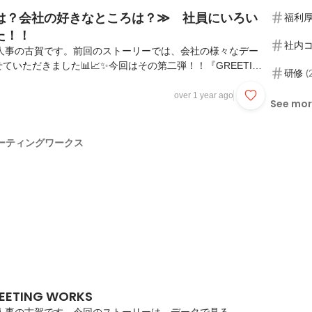
は？会社の好きなところは？≫ 社員にいろい
福利
た！！
社内
ORKS人事の古賀です。前回のストーリーでは、会社の様々なデー
ョン
いただきました📊📈✨今回はその第二弾！！『GREETING
研修
(
ろいろ聞いてみた』と題して、前回に引き続き社内アンケート
員から集まった声についてご紹介させていただきます！
over 1 year ago
See mo
ORKSへの入社の決め手は？まずは入社しようと思ったきっかけ、
ました！GREETING WORKSは現在 キャリア入社8割、
ャリア入社組は専門職も多いため、仕事や業務･職務内容のポイ
ーティングワークス
ます！今回はアンケートに...
TING WORKS