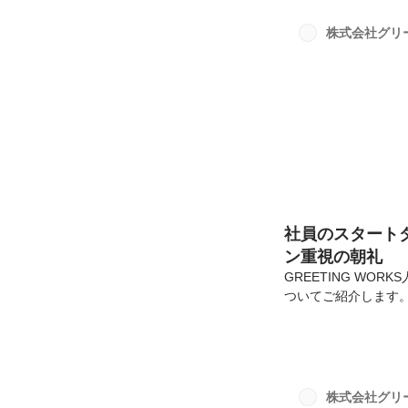
しました🍚✨✨この
で、日常や、仕事上
株式会社グリ
目的としています。現在の
社員のスタート
ン重視の朝礼
GREETING W
ついてご紹介します
す。GREETING 
全社員参加の朝礼を行
日は全員出社日(その
り対面で実施してい
アルバイト先でも、
株式会社グリ