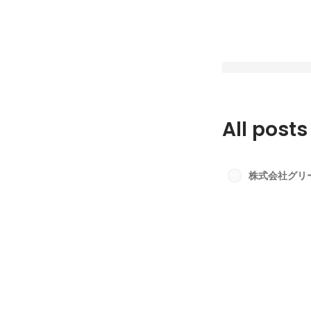
All posts
≪入社の決め手は？
ところは？≫ 社員
株式会社グリ
いてみました！！
Latest