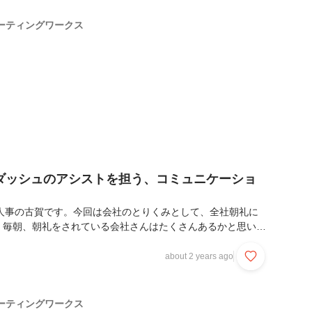
とりくみを通じて様々な部門や階層間のメンバーと接すること
のコミュニケーションをさらに取りやすい関係へ繋げることを
ーティングワークス
GREETING WORKSには８つの部...
ダッシュのアシストを担う、コミュニケーショ
ORKS人事の古賀です。今回は会社のとりくみとして、全社朝礼に
。毎朝、朝礼をされている会社さんはたくさんあるかと思いま
WORKSでは月曜日と金曜日の週2回のみ、始業開始とともに必ず
っています。月曜日はZoomを用いてリモートで実施。金曜
about 2 years ago
名もコミュニケーションDAY)なので、ひとつのフロアに集ま
ます。朝礼って細かいアジェンダは違えど、例えば学校でも、
様々な場所・コミュニティで行われる会議体ですよね。
ーティングワークス