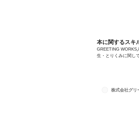
本に関するスキ
GREETING W
生・とりくみに関し
る書籍購入支援制度
う名目の本棚)です
は従業員にも会社にも
てくださいね！」の
用してくれています
株式会社グリ
ス書や専門書、自己啓