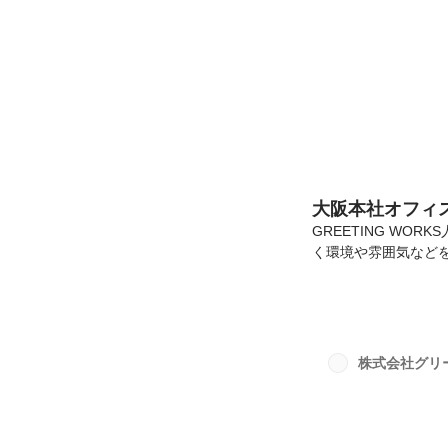
GREETING WOR
大阪本社オフィスを
GREETING W
く環境や雰囲気などをご
WORKSは、大阪市
🏢8階 ➡ 基本リ
🏢4階 ➡ 基本出
／トレーニングルー
る人も。良い運動になって
株式会社グリ
見学といった形で実際