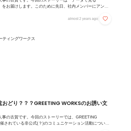
RKS人事の古賀です。今回のストーリーは データで見る
ORKS をお届けします。このために先日、社内メンバーにアンケ
📝ほやほや(？)な、GREETING WORKSで働くメンバーに
す。これを見れば、働くイメージもより具体的に近づくかも。
almost 2 years ago
ださい！勤続年数は平均が約5年ほど。今年入社のフレッシュ
続20年の大ベテランさんまで幅広く在籍しています。年齢は
ンになっていますね。勤続年数や年齢も様々な人で構成されて
ーティングワークス
し礼儀をわきまえながらも、良い意...
おどり？？？GREETING WORKSのお誘い文
RKS人事の古賀です。今回のストーリーでは、GREETING
開催されている非公式(？)のコミュニケーション活動について
いただきます。GREETING WORKSが事業として展開する