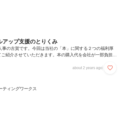
ルアップ支援のとりくみ
ORKS人事の古賀です。今回は当社の「本」に関する２つの福利厚
てご紹介させていただきます。本の購入代を会社が一部負担す
と、スタッフのおすすめ本を貸し借りできる社内図書館(とい
。導入の目的は、従業員の自己成長支援の一環として。でも実
about 2 years ago
Win-Winな制度なんです。あくまでも「必要であれば利用し
制度でなので強制ではないのですが、本好きメンバーはよく活
📚✨スキルアップ・自己成長に繋がるものであれば、ビジネ
ーティングワークス
発本でも、なんでも申請ＯＫ。ワークフローで...