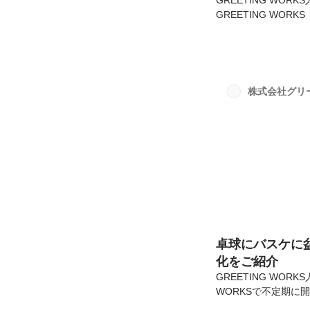
GREETING WO
GREETING W
ートをとってみました
まつわる数字たちで
ぜひ最後までご覧く
組から、もうすぐ勤
20代～30代がメイ
株式会社グリ
いますが、互いを尊敬
卓球にバスケに盆
化をご紹介
GREETING WO
WORKSで不定期に
いくつかご紹介させて