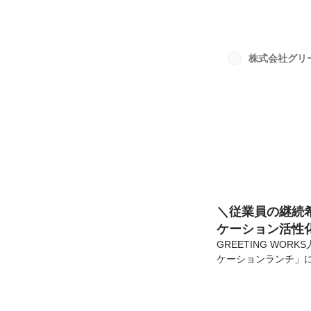
様々なブランドのコ
業様に対してはもち
います。だからこそ
ベントやランチ会など
株式会社グリ
も、いくつかコミュニ
＼従業員の継続希
ケーション活性
GREETING W
ケーションランチ」に
更なる エンゲージ
です。（エンゲージ
ンランチ」は、社内