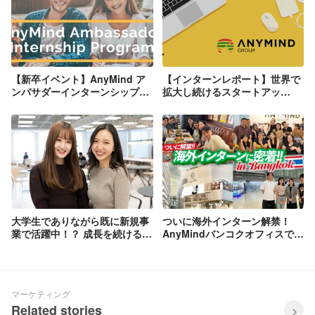
【新卒イベント】AnyMind ア
【インターンレポート】世界で
ンバサダーインターンシップ始
拡大し続けるスタートアッ
めました！#Day 1
プ”AnyMind Group”の1day イ
ンターンシップに参加して感じ
たこと。
大学生でありながら既に新規事
ついに海外インターン解禁！
業で活躍中！？ 成長を続ける2
AnyMindバンコクオフィスで就
人にAnyMindのリアルを聞いて
労体験した4名に聞いてみまし
みた。【インターン生インタビ
た！
ュー】
マーケティング
Related stories