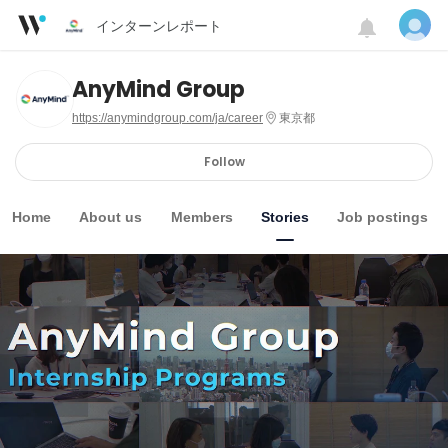
インターンレポート
AnyMind Group
https://anymindgroup.com/ja/career
東京都
Follow
Home
About us
Members
Stories
Job postings