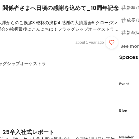
】関係者さまへ日頃の感謝を込めて_10周年記念
新卒
(
成長
(
表大澤からのご挨拶3.乾杯の挨拶4.感謝の大抽選会5.クロージン
閉会の挨拶最後にこんにちは！フラッグシップオーケストラ
新卒
事担当の筒井です。先日弊社が創業10周年を迎えました！そ
を持たせていただいた皆様に対して、アニバーサリーパーティ
about 1 year ago
See mo
させていただき、クライアント様・パートナー企業様・クリエ
どなど総勢200名近い方々にお集まりいただきました！いつ
Spaces
いている港区産業振興センターの大きめのホールが、参加いた
ッグシップオーケストラ
れるほどたくさんの方にお越しいただき、改め...
Event
Blog
】25卒入社式レポート
Member