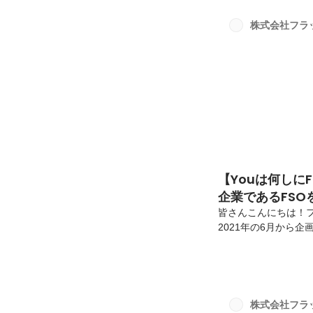
と「将来自ら起業し
ール＞・氏 名：石
株式会社フラ
サルティングセールス
【Youは何しに
企業であるFSO
皆さんこんにちは！
2021年の6月から
「Youは何しにFSO
初めて会ったときか
てくれます！本記事
を、そしてFSOを
名：下坂 彩希（あ
株式会社フラ