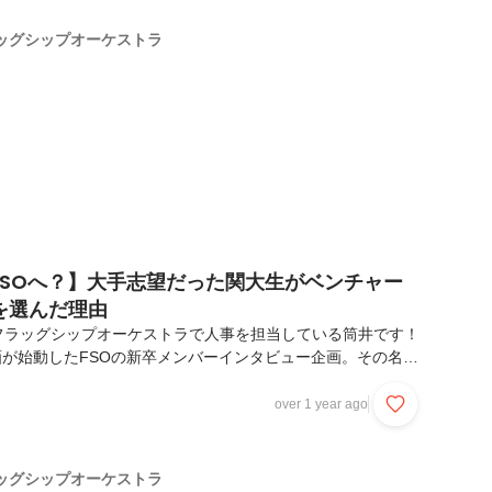
たい京大生がFSOを選んだ理由」をご紹介します。＜プロフィ
原 亜鈴・出身地：大阪府・大 学：京都大学・所 属：コン
ッグシップオーケストラ
 ※配属予定〜FSOに出会う前〜ーー京...
FSOへ？】大手志望だった関大生がベンチャー
を選んだ理由
フラッグシップオーケストラで人事を担当している筒井です！
企画が始動したFSOの新卒メンバーインタビュー企画。その名も
へ？」第6弾は、2025年新卒で入社予定の下坂 彩希さんです！
ら変わらず元気いっぱいパワフルガールでみんなに元気を与え
over 1 year ago
ではそんな彼女の魅力と「ファーストキャリアでベンチャー
選んでくれた理由」をご紹介します。＜プロフィール＞・氏
やね）・出身地：広島県・大 学：関西大学・所 属：コンサ
ッグシップオーケストラ