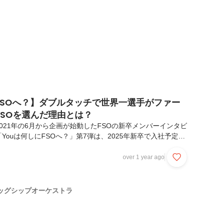
※予定〜FSOに出会う前〜ーー下坂さんっ...
FSOへ？】ダブルタッチで世界一選手がファー
FSOを選んだ理由とは？
021年の6月から企画が始動したFSOの新卒メンバーインタビ
Youは何しにFSOへ？」第7弾は、2025年新卒で入社予定の
 今回は「自分を大きく変えたいと思う中でベンチャーを、そ
た経緯」を紹介します。＜プロフィール＞・氏 名：桐畑 拓
over 1 year ago
・大 学：同志社大学・所 属：コンサルティングセールス
会う前〜ーー過去を振り返ってみると、どんな自分だったと思い
面目だったと思います。だからこそ決定事項に対して常に正解
ッグシップオーケストラ
自分にとって何がベストかを考えていた...