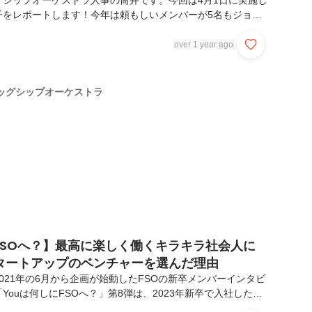
グシップオーケストラ人事の筒井です。今回は4月1日に実施し
子をレポートします！今年は頼もしいメンバーが5名もジョイ
開会の挨拶2.内定者メンバー紹介3.祝辞4.内定証書授与5.新
.ウェルカム動画最後にFSOでは一緒に働く仲間を募集してお
over 1 year ago
拶まずは取締役の前田より開会の挨拶です。前田は2018年に弊
ンバーということもあり、当時を振り返りながら、FSOでとも
を伝えてくれました！また、会社全体で支え合うことの大切さ
ッグシップオーケストラ
追うことが、各々の成長につながり...
FSOへ？】最高に楽しく働くキラキラ社会人に
タートアップのベンチャーを選んだ理由
021年の6月から企画が始動したFSOの新卒メンバーインタビ
Youは何しにFSOへ？」第8弾は、2023年新卒で入社した今
回は「大きな野心のある今田さんがなぜFSOを選んだのか？」