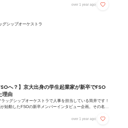
ロフィール＞・氏 名：今田 愛・出身地：兵庫県・大 学：
over 1 year ago
 属：コンサルティングセールス ※配属予定〜FSOに出会う
てどんな人ですか？笑※写真の一番先頭の赤い服が私です。好
極的に行動できる人間だと思います！中学や高校などの委員
ッグシップオーケストラ
指揮者など、昔から誰かの前に立つことが...
FSOへ？】京大出身の学生起業家が新卒でFSO
た理由
フラッグシップオーケストラで人事を担当している筒井です！
企画が始動したFSOの新卒メンバーインタビュー企画。その名も
Oへ？」第五弾は、2025年新卒で入社した石原 亜鈴さんです！
務を一緒にしたり、ご飯に行ったりする中で、もちろん優秀な
over 1 year ago
なスタンスにとても驚いています！本記事ではそんな彼の魅力