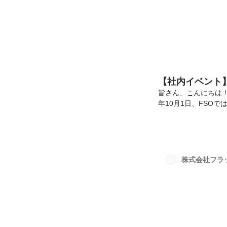
【社内イベント
皆さん、こんにちは！
年10月1日、FSO
お届けいたします！
をお借りして実施い
大学）Sさん（関西大
ですが、結果として
ら内定式の流れを説
株式会社フラ
ずは内定者からの自己