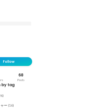
にFSOへ？】最高に楽
キラ社会人に憧れる彼
Follow
アップのベンチャーを
68
ers
Posts
 by tag
26
)
チャー
(
16
)