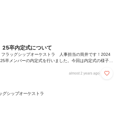
】25卒内定式について
フラッグシップオーケストラ 人事担当の筒井です！2024
では25卒メンバーの内定式を行いました。今回は内定式の様子を
今年の内定式は、港区産業振興センター内にあるきれいな部屋
たしました！今年の内定者はIくん（京都大学）Kくん（同志社
almost 2 years ago
学）Iさん（京都外国語大学）の4名です！意図的ではないの
4人とも関西出身になりました（笑）まず、人事部長の小澤か
明し、内定式のスタートです！■内定者自己紹介コンテンツま
ッグシップオーケストラ
紹介コンテンツです！実はこの日まで内定者同士...