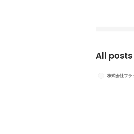
All posts
【社内イベント】関
の感謝を込めて_1
株式会社フラ
ィー🎉
Latest