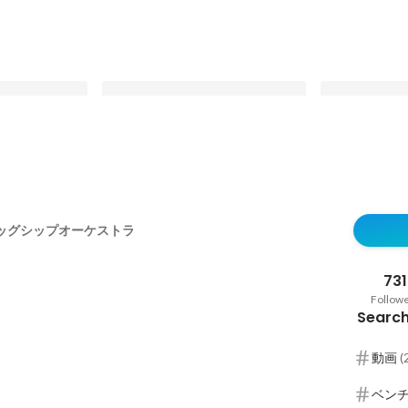
係者さまへ日頃
【社内イベント】25卒入社式レポ
【Youは何し
0周年記念パーテ
ート
しく働くキラ
ッグシップオーケストラ
女がスタート
Latest
Latest
選んだ理由
731
Follow
Search
動画
(
ベン