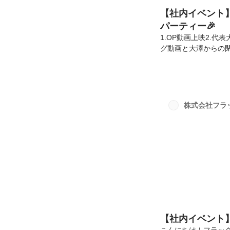
【社内イベント
パーティー🎉
1.OP動画上映2.代
グ動画と大澤からの
（以下「FSO」）人
こで、今まで関わり
ー(感謝祭）を開催
イターの皆様・・・な
も利用させていただ
株式会社フラ
だいた方で埋め尽くさ
【社内イベント