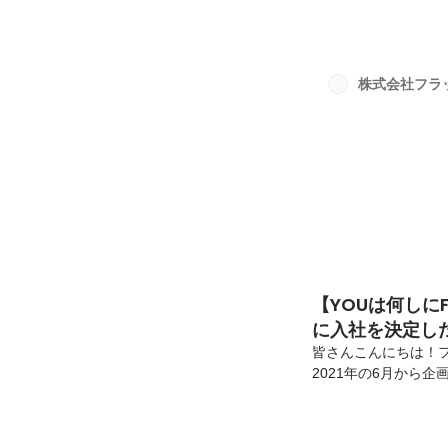
を紹介します。＜プ
京都外国語大学・所
前〜ーー今田さんっ
奇心旺盛で何事も積
株式会社フラ
会、合唱コンクールで
【YOUは何しに
に入社を決定し
皆さんこんにちは！
2021年の6月から
「Youは何しにFS
僕自身既に、彼と業
のですが、彼の素敵