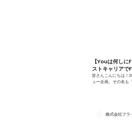
ルティングセールス 
【Youは何しに
ストキャリアで
皆さんこんにちは！2
ュー企画。その名も「
桐畑 拓人さんです！
してFSO入社に決め
人・出身地：大阪府
※予定〜FSOに出
ますか？几帳面で真
株式会社フラ
を求める性格でした。