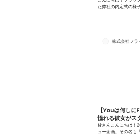
こんにちは！フラッ
た弊社の内定式の様
ンしてくれました！1.
メンバーからの抱負6
ります！1.開会の挨
社に新卒で入ったメ
に働く上での心構え
株式会社フラ
と、一緒にビジョンを
【Youは何しに
憧れる彼女がス
皆さんこんにちは！2
ュー企画。その名も「
田 愛さんです！ 今