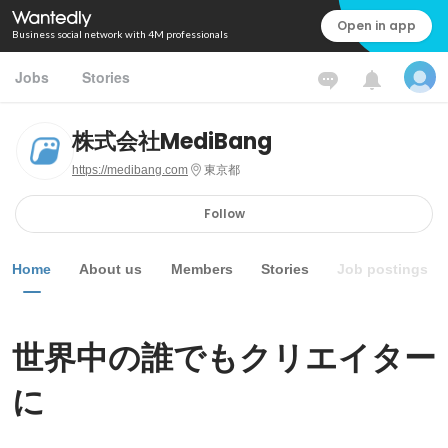
Open in app
Business social network with 4M professionals
Jobs
Stories
株式会社MediBang
https://medibang.com
東京都
Follow
Home
About us
Members
Stories
Job postings
世界中の誰でもクリエイター
に