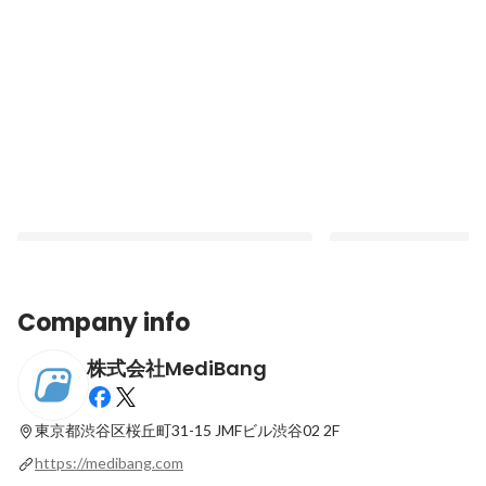
Company info
株式会社MediBang
イラスト・マンガ制作ソフト「メディバン
『週刊少年ジャンプ』
ペイント」リリース7周年突破！
にマンガを持ち込みで
ス！ イラスト・マンガ
東京都渋谷区桜丘町31-15
JMFビル渋谷02 2F
Pinned
Pinned
『ART street』
https://medibang.com