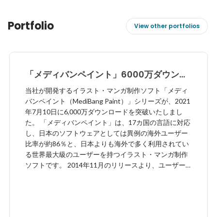
Portfolio
View other portfolios
「メディバンペイント」6000万ダウンロ
ード突破！
当社が開発するイラスト・マンガ制作ソフト「メディ
バンペイント（MediBang Paint）」シリーズが、2021
年7月10日に6,000万ダウンロードを突破いたしまし
た。 「メディバンペイント」は、17カ国の言語に対応
し、日本のソフトウェアとしては異例の海外ユーザー
比率が約86％と、日本よりも海外で多く利用されてい
る世界最大級のユーザーを持つイラスト・マンガ制作
ソフトです。 2014年11月のリリースより、ユーザー
に支持されペイントソフトとしては非常に早いスピー
ドで全世界に拡大・拡散し、約6年半で6,000万ダウン
ロードを突破しております。 特に昨年に続き、新型コ
ロナウイルスの影響で巣ごもり需要やおうち時間が増