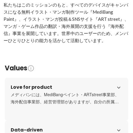
私たちはこのミッションのもと、すべてのデバイスがキャンバ
スになる無料イラスト・マンガ制作ツール『MediBang 
Paint』、イラスト・マンガ投稿＆SNSサイト『ART street』、
マンガ・ゲーム作品の翻訳・海外展開の支援を行う『海外配
信』事業を展開しています。世界中のユーザーのため、メンバ
ーひとりひとりの能力を活かして活動しています。
Values
Love for product
メディバンには、MediBangペイント・ARTstreet事業部、
海外配信事業部、経営管理部がありますが、自分の所属部
署関係なく、それぞれがプロダクトへの「愛」と「責任」
のもと働いています。 これは、『MediBang Paint』と
『ART street』を、常に「今よりもっと良いものにする」た
Data-driven
めの原動力となっています！