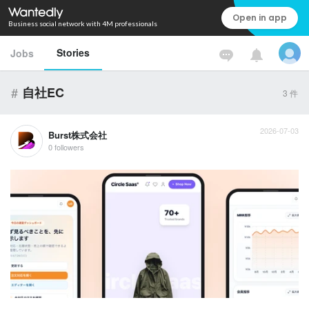
Open in app
Business social network with 4M professionals
Stories
Jobs
#
自社EC
3
件
2026-07-03
Burst株式会社
0 followers