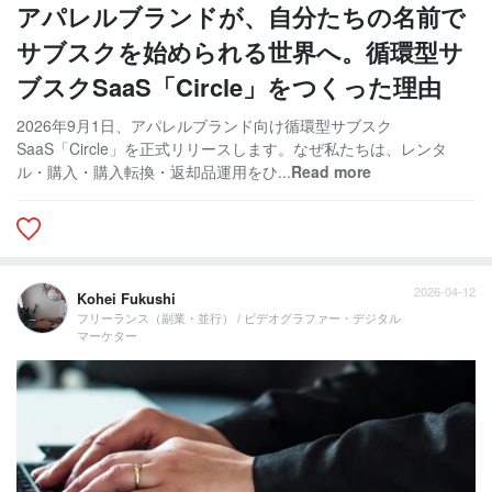
アパレルブランドが、自分たちの名前で
サブスクを始められる世界へ。循環型サ
ブスクSaaS「Circle」をつくった理由
2026年9月1日、アパレルブランド向け循環型サブスク
SaaS「Circle」を正式リリースします。なぜ私たちは、レンタ
ル・購入・購入転換・返却品運用をひ...
Read more
2026-04-12
Kohei Fukushi
フリーランス（副業・並行） / ビデオグラファー・デジタル
マーケター