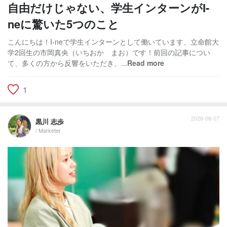
自由だけじゃない、学生インターンがI-
neに驚いた5つのこと
こんにちは！I-neで学生インターンとして働いています、立命館大
学2回生の市岡真央（いちおか まお）です！前回の記事につい
て、多くの方から反響をいただき、...
Read more
1
2026-08-07
黒川 志歩
/ Marketer