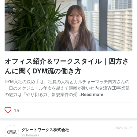
オフィス紹介＆ワークスタイル｜四方さ
んに聞くDYM流の働き方
DYM入社の決め手は、社員の人柄とカルチャーマッチ四方さんの
一日のスケジュール年次を越えて距離が近い社内交流WEB事業部
の魅力は「やり切る力」新規案件の受...
Read more
15
2026-07-28
グレートワークス株式会社
25 followers