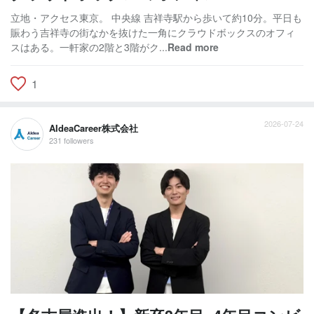
立地・アクセス東京。 中央線 吉祥寺駅から歩いて約10分。平日も
賑わう吉祥寺の街なかを抜けた一角にクラウドボックスのオフィ
スはある。一軒家の2階と3階がク...
Read more
1
2026-07-24
AIdeaCareer株式会社
231 followers