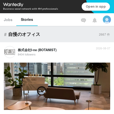
Open in app
Business social network with 4M professionals
Stories
Jobs
#
自慢のオフィス
2667
件
2026-08-07
株式会社I-ne (BOTANIST)
8404 followers