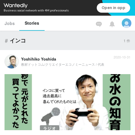
Open in app
Business social network with 4M professionals
Stories
Jobs
#
インコ
1
件
2020-10-31
Yoshihiko Yoshida
教材ドットコム/クリエイターエコノミーニュース / 代表