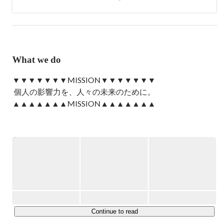
気タレントやアーティストをプロデュース。数々のヒット
商品や話題のイベントを手がけ、時代のトレンドを牽引し
てきました。

2014年、インフルエンサーという存在がまだ一般化してい
ない黎明期に、LIDDELL株式会社を設立。

What we do
インフルエンサーマーケティングのパイオニアとして、
SNS・コミュニティ・AIを基盤とした新たなマーケティン
▼▼▼▼▼▼▼MISSION▼▼▼▼▼▼▼

グのかたちを提示。5万人を超えるインフルエンサーと
 個人の影響力を、人々の未来のために。 

7,000社の企業が登録する自社プラットフォーム
「INFLUFECT（インフルフェクト）」を中心に、“個人の
▲▲▲▲▲▲▲MISSION▲▲▲▲▲▲▲

影響力”を活用した価値創造を推進しています。

LIDDELL / リデル  / 
https://liddell.tokyo/
生成AIの躍進により、マーケティングは「誰が言うか」が
問われる時代へと進化している中、LIDDELLのビジョン
SNS・インフルエンサー、ファン・コミュニティ、AI・
は、そうした“人間の力”を社会に活かすことにあります。

Web3（メタバース、DAO）———

そして、働く環境に関しては、

時代の最前線で総合マーケティング支援を展開している会
「人を前提とした業務設計の終焉」そして、「AIを前提と
社です。

した業務のはじまり」

と考えており、

現在、7,000社の企業と50,000人の個人が取引するマーケ
Continue to read
企業の根本的な仕事の再定義として、業務設計、雇用定