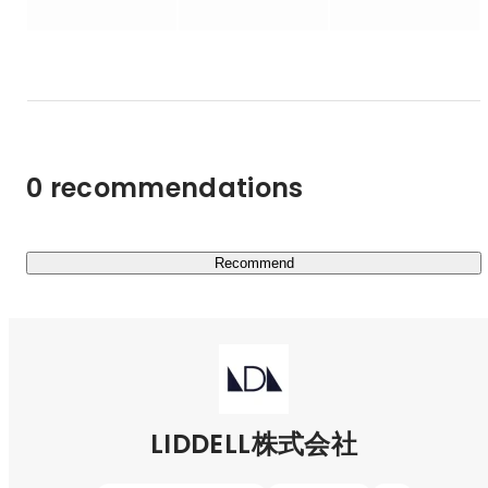
ティングプラットフォームを運用しており、パーソナル・
義、人材育成の考え方そのものを「AIを前提に」大きく書
ドリブン・マーケティング（人を基軸にしたマーケティン
き換えていきます。

グ）を礎に、企業と個人が公平に取引できる社会を目指し
経済活性化に寄与しています。

著書に『買う理由は雰囲気が9割』（2017年）、『影響力
を数値化 ヒットを生み出す［共感マーケティング］のす
私たちのクライアントは、TOYOTA・ポケモン・資生堂・
すめ』（2018年）など。

ユニクロ・Amazon・Netflix・味の素・P&G・伊藤忠商
独自の感性と論理を融合させた視点は、次代のマーケティ
0 recommendations
ングを考える上で多くの示唆を与えています。

事・KDDIなど、日本を代表するエンタープライズ企業が
大多数を占めています。

最近では「大阪・関西万博」のPRプロモーションを担当
Recommend
し、万博への関心を高め、来場を促進するための機運情勢
にも貢献いたしました。

あらゆるプロジェクトの中心にあるのは、“人を動かす感
情”をどうデザインするか？

SNSやAIを活用しながら、「共感資産」「ファン関係性」
LIDDELL株式会社
を基点に社会を変える挑戦をしています。
