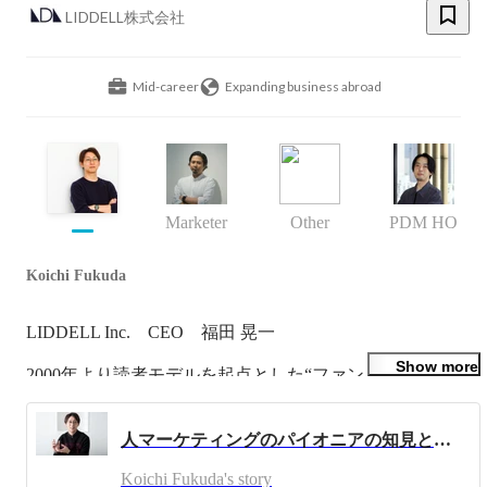
LIDDELL株式会社
Mid-career
Expanding business abroad
Marketer
Other
PDM HQ
Koichi Fukuda
LIDDELL Inc.    CEO    福田 晃一

Show more
2000年より読者モデルを起点とした“ファン・コミュニテ
ィマーケティング”に取り組み、この分野の先駆者として
事業を開始しました。

人マーケティングのパイオニアの知見と強みを活かしたサービスで、企業と個人が対等に取引できる社会を目指す LIDDELL株式会社 代表取締役CEO 福田晃一インタビュー（第二回）
芸能プロダクションと広告マーケティングを融合させたハ
イブリッド企業「ツインプラネット」を創業し、多くの人
Koichi Fukuda's story