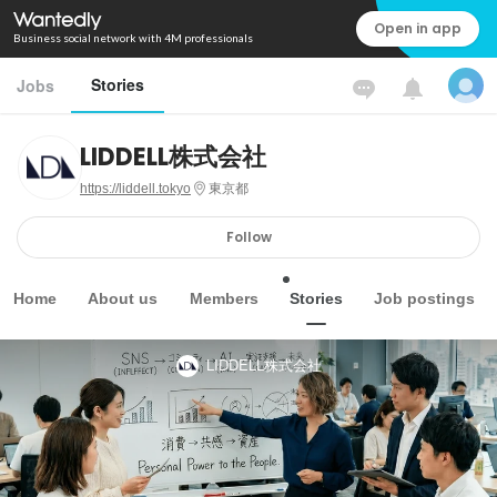
Open in app
Business social network with 4M professionals
Stories
Jobs
LIDDELL株式会社
https://liddell.tokyo
東京都
Follow
Home
About us
Members
Stories
Job postings
LIDDELL株式会社