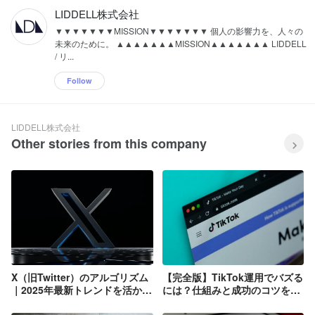
LIDDELL株式会社
▼▼▼▼▼▼▼MISSION▼▼▼▼▼▼▼ 個人の影響力を、人々の
未来のために。 ▲▲▲▲▲▲▲MISSION▲▲▲▲▲▲▲ LIDDELL
/ リ...
Follow
LIDDELL株式会社
Other stories from this company
X（旧Twitter）のアルゴリズム
【完全版】TikTok運用でバズる
｜2025年最新トレンドを活かし
には？仕組みと成功のコツを徹
た運用戦略
底解説！