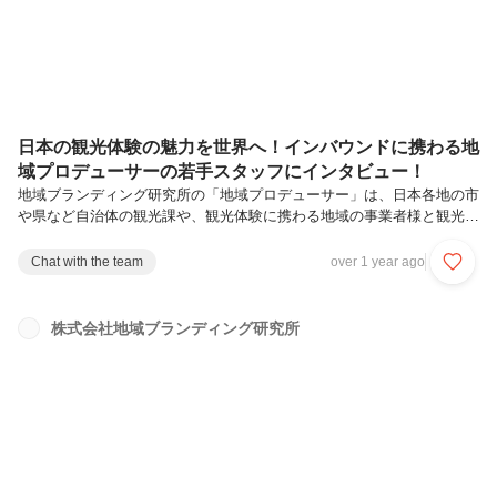
日本の観光体験の魅力を世界へ！インバウンドに携わる地
域プロデューサーの若手スタッフにインタビュー！
地域ブランディング研究所の「地域プロデューサー」は、日本各地の市
や県など自治体の観光課や、観光体験に携わる地域の事業者様と観光課
題に向き合ってコンサルティングをしています。訪日旅行者をターゲッ
トとした誘客施策のための観光体験の企画造成や、その販売に向けた活
Chat with the team
over 1 year ago
動の伴走支援を主に行っています。企画した体験の販売プロモーション
施策としては、自社で運営する「AttractiveJapan」や、その他海外の
OTAへの掲載、欧豪米やアジアの訪日旅行代理店に向けた営業活動な
株式会社地域ブランディング研究所
ど、日本の観光体験の魅力が世界にもっと広がるよう日々動いていま
す。今回は、20代若手スタッフがどのよう​地域プロデューサーとして
日本...