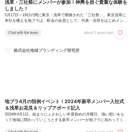
浅草・三社祭にメンバーが参加！神輿を担ぐ貴重な体験を
しました！
5月17日～19日の間に東京・浅草で開催された「三社祭」。東京浅草に
本社を構える地ブラは、町会の会員として、代表・吉田をはじめメンバ
ーが毎年神輿を担ぎに参加しています！▼三社祭とは？日本を代表する
祭りのひとつ。宮神輿三基と言われる三つの神輿に加え、浅草内の44
Chat with the team
about 2 years ago
の町会からそれぞれ大人神輿と子供神輿、約90基もの神輿が浅草の街
を走ります。毎年約180万人が集まるこのお祭りは、江戸の風情が今も
色濃く残る浅草の町が一年でもっとも活気づく期間といわれ、東京の初
株式会社地域ブランディング研究所
夏を代表する風物詩。同時に、地域に長年受け継がれてきた「浅草」と
いう町への誇りをより一層肌で感じられる日でもあります。5月18日・
19日の両...
地ブラ4月の恒例イベント！2024年新卒メンバー入社式
＆浅草お花見＆リップアボード記入
2024年4月1日。始まりにふさわしい年度初めの月曜日、強い想いをも
って地域に関わっていこうとする新卒メンバーが地ブラに加わってくれ
ました！当日は浅草のオフィスにスタッフが集まり、各地にいる在宅メ
ンバーともオンライン中継で繋げた、ハイブリッド形式の入社式を開催