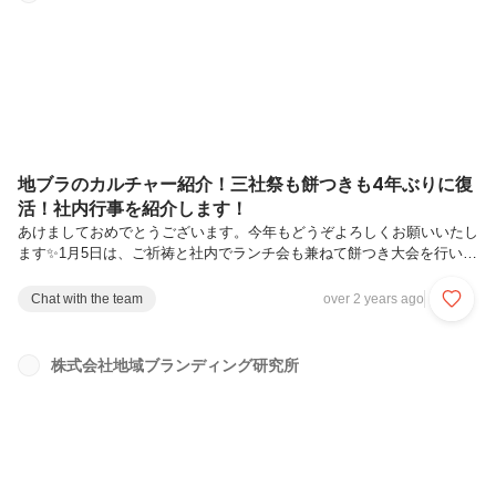
た観光業への就職母が英文科、叔母が大阪外大出身というのもあり、幼
少期から絵本やカセットテープで英語が流れていたり、英会話スクール
に小学校から通っていました。英語に触れたり...
地ブラのカルチャー紹介！三社祭も餅つきも4年ぶりに復
活！社内行事を紹介します！
あけましておめでとうございます。今年もどうぞよろしくお願いいたし
ます✨1月5日は、ご祈祷と社内でランチ会も兼ねて餅つき大会を行いま
した！コロナでずっとできていなかったのですが4年ぶりにこの恒例行
事が復活！つきたてのお餅はやわらかくて美味しく、新年の良いスター
Chat with the team
over 2 years ago
トを切ることができました！始めて、お餅をついたというメンバーもい
て楽しそうにお持ちをつきあってました笑去年はかなりリアルで集まる
機会も復活してきて、忘年会は、各地の食材を並べたブッフェ形式で、
株式会社地域ブランディング研究所
高知の出張中のメンバーがカツオを朝一で発送してくれたり、都内のア
ンテナショップ4件程を総務の方が渡り歩いて集めてくれた食材を皆で
食べました！中に...