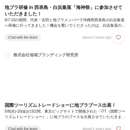
地ブラ研修 in 西表島・白浜集落「海神祭」に参加させて
いただきました！
6/7-10の期間、代表・吉田と地ブラメンバーで沖縄県西表島の白浜集落
へ研修に行ってきました！機会を繋いでくださったのは、白浜集落の自
然・文化・暮らしの魅力を伝え、集落の活性化に取り組む「一般社団法
人シラハマコイナ」さん。これまで地ブラが多角的な伴走支援をさせて
Chat with the team
about 2 years ago
いただいており、そのご縁で今回の研修が実現しました！その目的は、
①事前学習による地域理解②現地での自然文化の体感 の2点から、担
当商品の打ち出し方や企画提案の手腕を磨く機会とし、商品クオリティ
株式会社地域ブランディング研究所
アップや販路形成、関係構築などの観点でさらなる成果創出を目指すも
のです。さらに、メインイベントとして伝統行事「海神祭」に参加させ
ていただくこ...
国際ツーリズムトレードショーに地ブラブース出展！
5/8(水)-10(金)の3日間、東京ビッグサイトで開催された「iTT（国際ツー
リズムトレードショー）」に地ブラのブースを出展させていただきまし
た！─────────────▼国際ツーリズムトレードショーとは？「観光
業/宿泊業」「ツーリズム」に関わるBtoBの商談展です。心と体を健康
Chat with the team
about 2 years ago