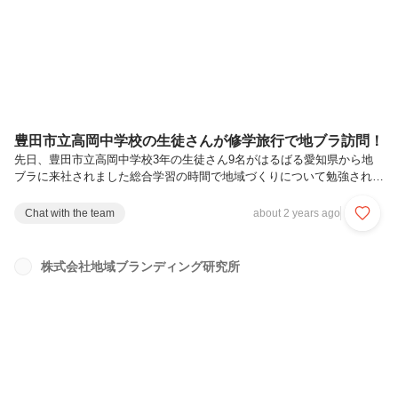
たのは、台湾の多くの旅行会社がインセンティブツアーや富裕層向けツ
ア...
豊田市立高岡中学校の生徒さんが修学旅行で地ブラ訪問！
先日、豊田市立高岡中学校3年の生徒さん9名がはるばる愛知県から地
ブラに来社されました総合学習の時間で地域づくりについて勉強されて
きた中で、修学旅行の一環として実際に地域に携わる企業へ訪問するこ
ととなり、今回地ブラにご連絡をいただきました。＊＊＊＊＊＊＊前半
Chat with the team
about 2 years ago
は代表・吉田とディスカッションタイム。地ブラのこと、地域をフィー
ルドに仕事をすること、また、自分の地域にはどんな魅力があるか？な
ど、意見や質疑応答が活発に飛び交いました。そして後半は、生徒さん
株式会社地域ブランディング研究所
が2グループに分かれて事前学習で磨いてきた内容の発表タイム！住ん
でいる豊田市の魅力と課題を深掘りし、将来、地域を盛り上げていくた
めのアクションプラ...