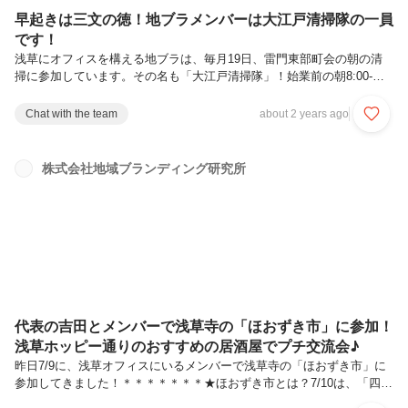
早起きは三文の徳！地ブラメンバーは大江戸清掃隊の一員
です！
浅草にオフィスを構える地ブラは、毎月19日、雷門東部町会の朝の清
掃に参加しています。その名も「大江戸清掃隊」！始業前の朝8:00-
9:00のあいだ、町会エリアを巡ってゴミ拾いをしていくというもので
す。町会の皆さんとお揃いの法被やタスキをつけるため、毎回ちょっと
Chat with the team
about 2 years ago
したお祭り気分で参加できます！この7月も、先日19日に有志メンバー
で参加してきました！暑さの厳しい季節ですが、朝は涼しく、頭がスッ
キリします。いざ拾い始めてみると、一見きれいに見えるエリアでも、
株式会社地域ブランディング研究所
植え込みを覗くと空き缶や吸い殻、お菓子の袋などが隠れていること
も……！町会の方々から浅草のまちの歴史を伺いながら和やかに歩いて
いたメンバーも...
代表の吉田とメンバーで浅草寺の「ほおずき市」に参加！
浅草ホッピー通りのおすすめの居酒屋でプチ交流会♪
昨日7/9に、浅草オフィスにいるメンバーで浅草寺の「ほおずき市」に
参加してきました！＊＊＊＊＊＊＊★ほおずき市とは？7/10は、「四万
六千日」とも呼ばれ、浅草寺へ参詣すると一生分もの功徳が得られる縁