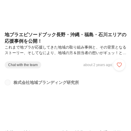
地ブラエピソードブック長野・沖縄・福島・石川エリアの
応援事例を公開！
これまで地ブラが応援してきた地域の取り組み事例と、その背景となる
ストーリー、そしてなにより、地域の方＆担当者の想いがギュッ！と詰
まった「地ブラエピソードブック」。その第二弾が、ついに完成しまし
た！👏＼今回の掲載事例はこちら／──────────────────▼長
Chat with the team
about 2 years ago
野・茅野エリア信州屈指のリゾート地として栄えた歴史を持つ白樺湖エ
リア。一つひとつ信頼を積み重ね、その魅力を体験型観光コンテンツに
反映させるサポートを行いました。
株式会社地域ブランディング研究所
https://chibra.co.jp/supportcase/nagano_chino/────────────▼沖
縄・西表エリア2021年、世界自然遺産に登録された...