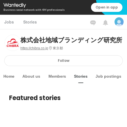
Open in app
Business social network with 4M professionals
Jobs
Stories
株式会社地域ブランディング研究所
https://chibra.co.jp
東京都
Follow
Home
About us
Members
Stories
Job postings
Featured stories