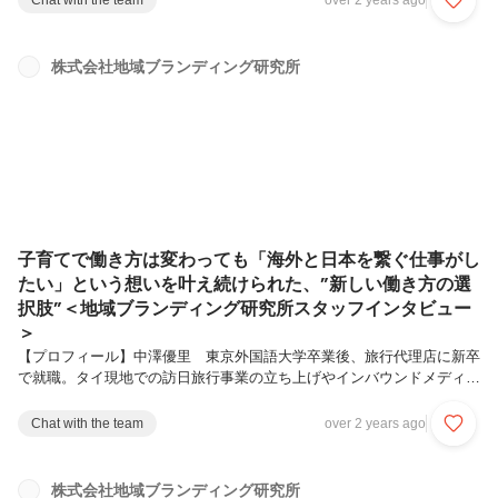
Chat with the team
over 2 years ago
しました✨今回入社したメンバーは、濱崎尚大(はまざき・たかひろ)さ
ん。内定者インターンで昨年の夏から先輩のアシスタントとして北陸地
域のリサーチや地域現場でのサポートなども行ってきてくれているので
株式会社地域ブランディング研究所
メンバーとは気心も知れてきていますが、入社式で改めて吉田から辞令
をもらい、入社の思いも語ってくれました。元々、伝統工芸やものづく
りに関心があ...
子育てで働き方は変わっても「海外と日本を繋ぐ仕事がし
たい」という想いを叶え続けられた、”新しい働き方の選
択肢”＜地域ブランディング研究所スタッフインタビュー
＞
【プロフィール】中澤優里 東京外国語大学卒業後、旅行代理店に新卒
で就職。タイ現地での訪日旅行事業の立ち上げやインバウンドメディア
で営業部長を経験。出産を期にパートとして地ブラへ入社し、現在は正
社員スタッフとして、浅草他関東エリアを中心に地域づくり、海外の方
Chat with the team
over 2 years ago
の求める上質な滞在コンテンツ造成を担当。
――――――――――――――――――――――――――――――――
――――■「海外と日本を繋ぐような仕事がしたい」という想いで決め
株式会社地域ブランディング研究所