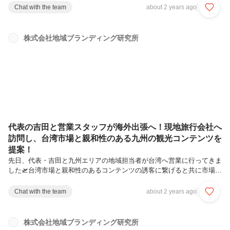
日！そのため、7/9-10の浅草寺は参拝者で賑わうようになりました。そ
Chat with the team
about 2 years ago
こで薬用として境内でほおずきが売られていたことがほおずき市の始ま
りです。「鬼灯」とも書き、提灯のような形をしたほおずきは、ご先祖
様の霊を迎える盆提灯に見立てられ、7月にお盆を迎える関東では盆棚
株式会社地域ブランディング研究所
飾りなどに用いられてきた歴史もあります。＊＊＊＊＊＊＊また、この
四万六千日ならではのものがもう一つ。それが「雷除札」です。赤とう
もろこ...
代表の吉田と営業スタッフが海外出張へ！現地旅行会社へ
訪問し、台湾市場と親和性のある九州の観光コンテンツを
提案！
先日、代表・吉田と九州エリアの地域担当者が台湾へ営業に行ってきま
した🛫台湾市場と親和性のあるコンテンツの誘客に繋げると共に市場と
マッチする商品を持つ企業としての認知度向上も目指し、3日間、日本
でツアーを催行する台湾の旅行会社約20社に伺いました。現地では、
Chat with the team
about 2 years ago
日本各地の魅力的な体験プログラム予約サイト「Attractive JAPAN」を
ご紹介したほか、宮本武蔵にまつわる熊本のツアーや、豊前の修験道ツ
アーなど主に九州を中心とした商品についてもご紹介させていただきま
株式会社地域ブランディング研究所
した。こうして台湾市場へ改めてコンタクトを取った結果、特徴的だっ