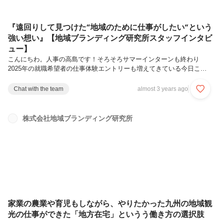
『遠回りして見つけた”地域のために仕事がしたい”という
強い想い』【地域ブランディング研究所スタッフインタビ
ュー】
こんにちわ。人事の高島です！そろそろサマーインターンも終わり
2025年の就職希望者の仕事体験エントリーも増えてきている今日この
ころです。今回は、「新卒入社で入社してくるメンバーはどんな人がい
るんですか？どのような思いで地ブラに入ってきたんですか？」という
Chat with the team
almost 3 years ago
面接でもよく聞かれるご質問にこたえるべく、新卒入社で活躍中のメン
バーをご紹介します！【プロフィール】地域ソリューション事業部 上
原知也神奈川県横浜市出身。地域ソリューション事業部にて地域観光の
株式会社地域ブランディング研究所
企画コンサルティング営業として活躍中。内定者インターンを経て新卒
入社。現在は主に沖縄エリアを担当。■日本の地域課題を前に「まずは
力をつけよう」と決心...
家業の農業や育児もしながら、やりたかった九州の地域観
光の仕事ができた「地方在宅」というう働き方の選択肢