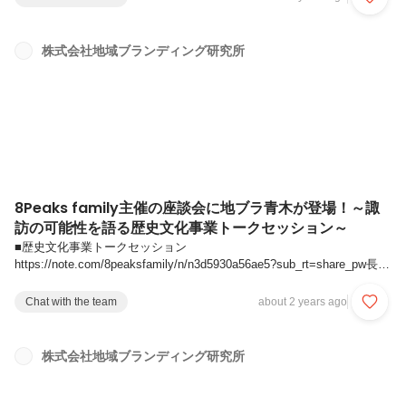
にする旅 “ウェルネスツーリズム” に関わる施設・アクティビティ・
食・地域が一堂に出展する日本唯一の展示会「第2回 [国際]ウェルネス
ツーリズムEXPO」と、次回初開催となる観光事業者の課題を一挙に解
株式会社地域ブランディング研究所
決し、「稼ぐ観光」を実現する展示会「第1回 観光DX・マーケティン
グEXPO」が同時開催されています。────...
8Peaks family主催の座談会に地ブラ青木が登場！～諏
訪の可能性を語る歴史文化事業トークセッション～
■歴史文化事業トークセッション
https://note.com/8peaksfamily/n/n3d5930a56ae5?sub_rt=share_pw長
野・八ヶ岳エリアを拠点に活動する「8Peaks family」さん。八ヶ岳西
麓の魅力を地域内外に広めるため日々奮闘している方の活動やお仕事の
Chat with the team
about 2 years ago
裏側、メンバー同士の熱い対談をnote記事を通して紹介されています。
このたび、その活動の一環として開催された「歴史文化事業トークセッ
ション」に、地ブラ青木が諏訪地方の仕掛け人の一人として登場！諏訪
株式会社地域ブランディング研究所
地域の文化芸能振興に熱い想いを持つ御諏訪太鼓伝承者・山本麻琴さ
ん、翻訳者／富士見町議会議員・渡辺葉さんと...