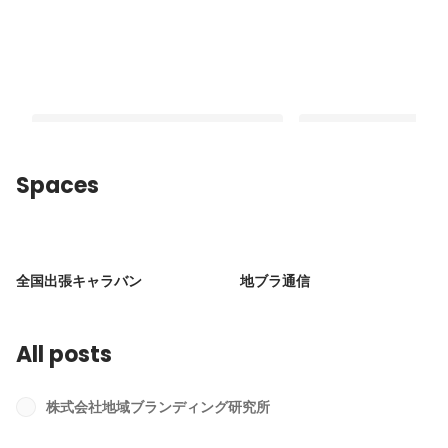
Spaces
【5分で読める！地域ブランディング研
日本の観光体験の魅力
究所のまるわかり記事】地域観光コン
バウンドに携わる地域
全国出張キャラバン
地ブラ通信
サルティング・インバウンド、地ブラ
の若手スタッフにイン
Pinned
Pinned
が手掛ける「地域観光ビジネス」と
「活躍できる人材像」を徹底取材！】
All posts
株式会社地域ブランディング研究所