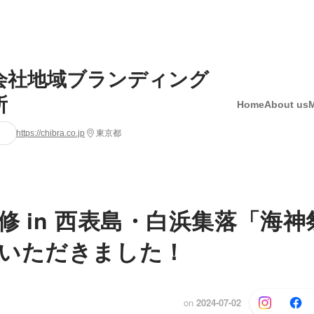
会社地域ブランディング
所
Home
About us
https://chibra.co.jp
東京都
修 in 西表島・白浜集落「海
いただきました！
on
2024-07-02