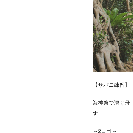
【サバニ練習】
海神祭で漕ぐ舟
す
～2日目～