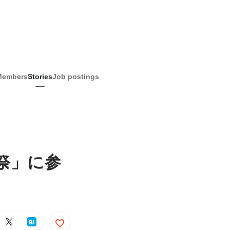
Members
Stories
Job postings
神祭」に参