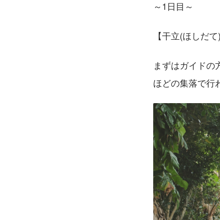
～1日目～
【干立(ほしだて
まずはガイドの
ほどの集落で行