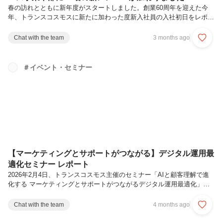
春の訪れとともに新年度がスタートしました。創業60周年を迎えた今
年、トランスコスモスに新たに加わった度新入社員の入社初日をレポー
トします。2026年4月1日、入社式が執り行われました。今年度、トラ
ンスコスモス全体で入社した新入社員は609名。そのうち、デジタルプ
Chat with the team
3 months ago
ロデュース事業本部（以下、DP事業本部）には63名が配属されまし
た。DP事業本部はCX事業統括に属する部門で、デジタルマーケティン
グに関わる様々なサービスを提供しています。「CX事業統括」お客様
＃イベント・セミナー
企業と顧客の接点となる、マーケティング・販売・顧客コミュニケ－シ
ョンをワンストップでサポートする組織。Webサイト・ソーシャルメデ
ィア・デ...
【マーケティングとサポートがつながる】デジタル運用最
適化セミナー レポート
2026年2月4日、トランスコスモス主催のセミナー「AIと顧客理解で進
化する マーケティングとサポートがつながるデジタル運用最適化」と
題したセミナーを開催しました。当日は顧客とのタッチポイントの最適
化に課題を感じている多くの企業様にご参加いただきました。本レポー
Chat with the team
4 months ago
トでは、当日の各セッションのポイントをダイジェストでお届けしま
す。なぜ今「デジタル接点のゆがみ」を解消する必要があるのかデータ