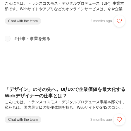
こんにちは。トランスコスモス・デジタルプロデュース（DP）事業本
部です。Webサイトやアプリなどのオンラインサービスは、今や企業と
ユーザーをつなぐ大切な接点のひとつ。その裏側では、多くの人が関わ
りながらプロジェクトが進められています。Webサイト制作やリニュー
Chat with the team
2 months ago
アル、公開後の運用・改善など、さまざまなWebマーケティング施策の
中心で舵取りとして活躍するのがWebディレクター／プロジェクトマネ
ジャーです。Webディレクターは主に要件定義や制作進行管理をリード
＃仕事・事業を知る
する一方で、プロジェクトマネジャーはWebマーケティング施策におけ
る品質・コストを管理し、プロジェクト全体を成功に導く役割を担いま
す。ク...
「デザイン」のその先へ。UI/UXで企業価値を最大化する
Webデザイナーの仕事とは？
こんにちは。トランスコスモス・デジタルプロデュース事業本部です。
私たちは、国内最大級の制作体制を持ち、WebサイトやSNSのコンテ
ンツ企画から運用までを一貫して手がけ、お客様企業のデジタルマーケ
ティングと顧客体験（CX）向上を支援しています。今回ご紹介するの
Chat with the team
3 months ago
は、UIUXデザインを中心に幅広くクリエイティブを手掛けるWebデザ
イナー の仕事。Webデザインにとどまらない仕事内容に迫ります。デ