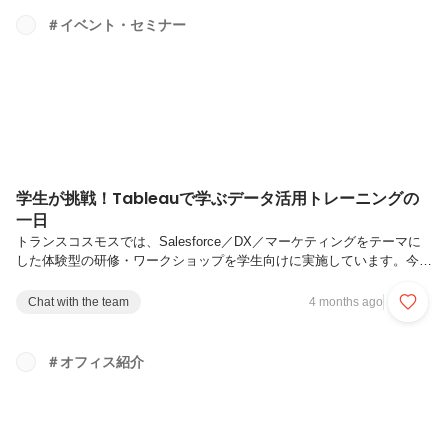
起点で描く顧客戦略 〜クラブツーリズム様の成果事例に学ぶUX向上の
＃イベント・セミナー
ポイント〜顧客理解を軸に進化するオウンドメディア運用体制 〜
VOC×生成AIによる継続運用〜Treasure Data × 生成AI データ...
学生が挑戦！Tableauで学ぶデータ活用トレーニングの
一日
トランスコスモスでは、Salesforce／DX／マーケティングをテーマに
した体験型の研修・ワークショップを学生向けに実施しています。今回
は、2/26に開催されたBIツール「Tableau」を使ったトレーニングの様
子と主催者側の想いをレポートします。企業のマーケティング課題に対
Chat with the team
4 months ago
して、データを集計し、ダッシュボードで可視化して分析、最後は発表
を行う——参加者自身が「やってみる」ことに重きを置いたプログラム
になっています。【Tableau（タブロー）】Salesforceが提供する
＃オフィス紹介
「Tableau」は、膨大なビジネスデータを直感的な操作でグラフ化・分
析できる強力なBI（ビジネス・インテリジェ...