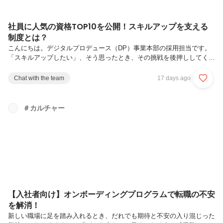
社員に人気の資格TOP10を公開！スキルアップを支える
制度とは？
こんにちは。デジタルプロデュース（DP）事業本部の採用担当です。
「スキルアップしたい」、そう思ったとき、その挑戦を後押ししてくれ
る環境があるといいですよね。トランスコスモスでは、社員一人ひとり
の成長を支援する制度のひとつとして資格奨励金制度を設けています。
Chat with the team
17 days ago
今回は「どんな制度なのか」「DP事業本部では実際にどんな資格が取
得されているのか」をご紹介します。個人のスキルアップが会社の価値
を高める資格奨励金制度は、社員のスキルアップを会社として支援する
＃カルチャー
取り組みです。単なる資格取得ではなく、サービスレベルの向上、企業
としての競争力強化、資格取得者のキャリアパスを前進させることが目
的となっています。...
【入社者向け】オンボーディングプログラムで転職の不安
を解消！
新しい職場に足を踏み入れるとき、だれでも期待と不安の入り混じった