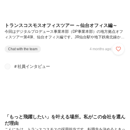
トランスコスモスオフィスツアー ～仙台オフィス編～
今回はデジタルプロデュース事業本部（DP事業本部）の地方拠点オフ
ィスツアー第4弾、仙台オフィス編です。JR仙台駅や地下鉄南北線から
の通勤しやすい立地にある仙台オフィスには約30名が所属していま
す。2025年12月に「CXスクエア仙台広瀬」内に入居開始しており、DP
Chat with the team
4 months ago
事業本部の中でも新しいオフィスです。静脈認証センサーによる入退室
が可能、休憩室も開放的で設備も充実。それではさっそく行ってみまし
ょう！※本記事内の部門名表記は執筆時点のものです。アクセス＜オフ
＃社員インタビュー
ィス住所＞〒983-0864宮城県仙台市宮城野区名掛丁205-1 広瀬通SEビ
ル 5階JR 仙台駅 東口より徒歩7分地下鉄南北線 / 東西...
「もっと飛躍したい」を叶える場所。私がこの会社を選ん
だ理由
こんにちは。トランスコスモスの採用担当です。転職先を決めるときっ