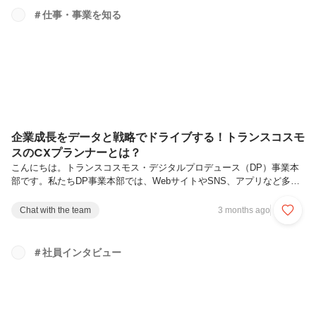
ジタルプロデュース事業本部のWebデザイナーのミッション― 見た目
＃仕事・事業を知る
だけで終わらせない。体験の設計者へ ―トランスコスモスのWebデザ
イナーが担うのは、「美しいWebページを作ること」だけではありませ
ん。...
企業成長をデータと戦略でドライブする！トランスコスモ
スのCXプランナーとは？
こんにちは。トランスコスモス・デジタルプロデュース（DP）事業本
部です。私たちDP事業本部では、WebサイトやSNS、アプリなど多彩
なチャネルを活用し、企業とユーザーの最適な接点づくりを支援してい
ます。それらを横断的に磨き上げ、クライアントの事業成果創出につな
Chat with the team
3 months ago
げる全体設計を担うのが、CX（Customer Experience／顧客体験）プラ
ンナーです。今回はトランスコスモスのCXプランナーについてご紹介
します！Webマーケティングの全体設計を担うCXプランナーWebサイ
＃社員インタビュー
ト制作や広告運用、データ分析など、Webマーケティングにはさまざま
な専門領域があります。CXプランナーはそれらをつなぎ...