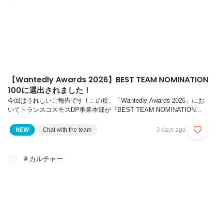
【Wantedly Awards 2026】BEST TEAM NOMINATION
100に選出されました！
今回はうれしいご報告です！この度、「Wantedly Awards 2026」にお
いてトランスコスモスDP事業本部が『BEST TEAM NOMINATION
100』にノミネート選出されました！「Wantedly Awards 2026」とは、
Wantedly利用企業の1年間の取り組みを称えるアワードです。トランス
NEW
Chat with the team
3 days ago
コスモスDP事業本部は「TEAM OF THE YEAR」部門の「BEST
TEAM NOMINATION 100」という項目にて、40,000社以上の企業の中
から、採用ブランディングや共感採用を推進した企業100社として選出
＃カルチャー
されました。昨年に続いて2年連続のノミネートととな...