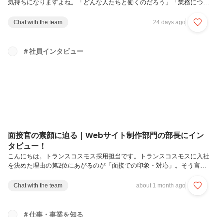
気持ちになりますよね。「どんな人たちと働くのだろう」「業務につい
ていけるかな」「チームの雰囲気になじめるだろうか」ー転職される
方々のこうした不安を少しでも軽減し、スムーズにご活躍いただけるよ
Chat with the team
24 days ago
う、中途入社者全員にオンボーディングプログラムを実施しています。
このプログラムは単なる初期研修ではなく、組織にいち早くなじみ成長
できる土壌をつくることを目的にした取組みです。今回はこのオンボー
＃社員インタビュー
ディングプログラムについて詳しくご説明していきます！入社前に仲間
と出会う同期会当社のオンボーディングプログラムは入社前から始まり
ます。同じタイミング...
面接官の素顔に迫る｜Webサイト制作部門の部長にイン
タビュー！
こんにちは。トランスコスモス採用担当です。トランスコスモスに入社
を決めた理由の第2位にあがるのが「面接での印象・対応」。そう言っ
ていただけてうれしい反面、面接でしか面接官の魅力をお伝えできない
のはもったいない……！という思いがあり、「面接官インタビュー」と
Chat with the team
about 1 month ago
してシリーズ化してお届けすることにしました。第3弾になる今回は、
Webサイト制作部門の面接官を担当している太田さんに直撃！キャリア
の変遷や仕事で大事にしていることなど、パーソナルな部分も含めて深
＃仕事・事業を知る