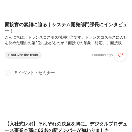
面接官の素顔に迫る｜システム開発部門課長にインタビュ
ー！
こんにちは。トランスコスモス採用担当です。トランスコスモスに入社
を決めた理由の第2位にあがるのが「面接での印象・対応」。面接以外
でも面接官の魅力をもっとお伝えしていきたい！という思いからお届け
する、「面接官インタビュー」シリーズ。第2弾になる今回は、システ
Chat with the team
3 months ago
ム開発部門の面接を担当している瀬崎さんに直撃！キャリアの変遷や仕
事で大事にしていることなど、パーソナルな部分も含めて深掘りしてい
きます。【プロフィール】瀬崎 嘉也：DI事業本部 MT統括部 SS部 SS3
＃イベント・セミナー
課 課長。2018年中途入社。業務システムの開発などを経て2024年に課
長に昇進。現在は、組織マネジメントの傍らシステム開発もおこなっ...
【入社式レポ】それぞれの決意を胸に。デジタルプロデュ
ース事業本部に63名の新メンバーが加わりました