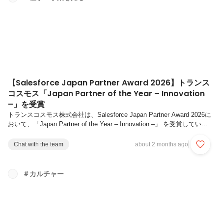
掘りしていきます。【プロフィール】太田 和樹：DP事業本部 DMC第1
統括部 DMC5部 部長。 2015年中途入社。運用案件のディレクション
か...
【Salesforce Japan Partner Award 2026】トランス
コスモス「Japan Partner of the Year – Innovation
–」を受賞
トランスコスモス株式会社は、Salesforce Japan Partner Award 2026に
おいて、「Japan Partner of the Year – Innovation –」 を受賞していま
す。Salesforce Japan Partner Awardは、セールスフォース・ジャパン
のパートナープログラムに参加している企業の中から、2025年度
Chat with the team
about 2 months ago
（2024年2月～2025年1月）において、同社の製品・サービスを活用
し、お客様のビジネス革新に貢献したパートナーを表彰するものです。
その中で「Japan Partner of the Year – Innovation –」は、...
＃カルチャー