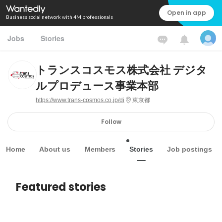
Open in app
Business social network with 4M professionals
Jobs
Stories
トランスコスモス株式会社 デジタ
ルプロデュース事業本部
https://www.trans-cosmos.co.jp/di
東京都
Follow
Home
About us
Members
Stories
Job postings
Featured stories