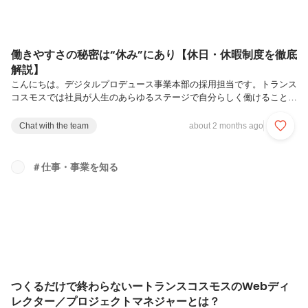
働きやすさの秘密は“休み”にあり【休日・休暇制度を徹底
解説】
こんにちは。デジタルプロデュース事業本部の採用担当です。トランス
コスモスでは社員が人生のあらゆるステージで自分らしく働けることを
大切にしています。子育て、家庭、キャリア、それぞれが両立できるよ
うに、制度面の整備だけでなく、周囲が支え合う職場づくりにも力を入
Chat with the team
about 2 months ago
れてきました。私は新卒で入社してから15年以上勤務していますが、
年を追うごとに働きやすくなっていると感じています！今回は、そんな
「働きやすさ」を支える制度の中から、休日・休暇制度にスポットライ
＃仕事・事業を知る
トを当ててご紹介します。デジタルプロデュース事業本部ってどんな組
織？企業の課題に対し、Webサイト制作・運用、SNSコンテンツ企
画・運用、マーケテ...
つくるだけで終わらないートランスコスモスのWebディ
レクター／プロジェクトマネジャーとは？