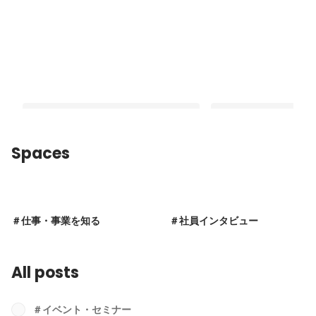
Spaces
部長は管理職の中で最年少！大規模DX
スキルや成長ステップ
プロジェクトで若手が躍進する秘密と
く"見える化"！『キャ
＃仕事・事業を知る
＃社員インタビュー
は!?
ッジ制度』とは
Pinned
Pinned
All posts
＃イベント・セミナー