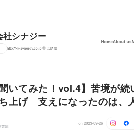
会社シナジー
Home
About us
http://kk-synergy.co.jp
広島県
聞いてみた！vol.4】苦境が
ち上げ 支えになったのは、
on
2023-09-26
事業部