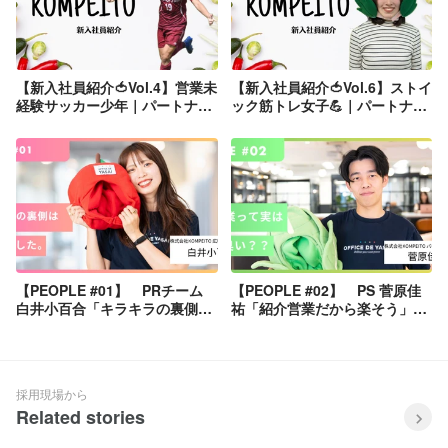
【新入社員紹介🍅Vol.4】営業未
【新入社員紹介🍅Vol.6】ストイ
経験サッカー少年｜パートナー
ック筋トレ女子💪｜パートナー
セールス池田さん
セールス矢口さん
【PEOPLE #01】 PRチーム
【PEOPLE #02】 PS 菅原佳
白井小百合「キラキラの裏側は
祐「紹介営業だから楽そう」は
筋トレでした。」
大間違い？パートナーセールス
のリアルに迫る。
採用現場から
Related stories