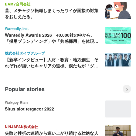
BAMV合同会社
昔、メチャクソ転職しまくったワイが面接の対策
をおしえたる。
Wantedly, Inc.
Wantedly Awards 2026｜40,000社の中から、
「採用ブランディング」や「共感採用」を体現す
る BEST100社を決定！
株式会社ダイブグループ
【新卒インタビュー】人材・教育・地方創生…そ
れぞれが描いたキャリアの道標。僕たちが「ダイ
ブ」を選んだ理由
Popular stories
Wakgoy Rian
Situs slot tergacor 2022
NINJAPAN株式会社
失敗と挫折の連続から這い上がり続ける壮絶な人