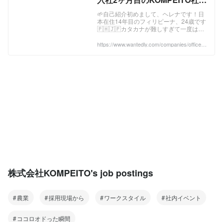
旅行 in 沖縄 | 株式会社
🌱自己紹介初めまして、ヘレナです！日
本在住14年目のフィリピーナ、24歳です
KOMPEITO
🇵🇭🇯🇵カタカナが難しすぎて一度は本
を破ったことがあります📖💥お寿司は食
べられるようになったが、納豆は今でも
https://www.wantedly.com/companies/officed
eyasai/post_articles/1017635
世界一嫌い...
株式会社KOMPEITO's job postings
農業
採用現場から
ワークスタイル
社内イベント
ココロオドった瞬間