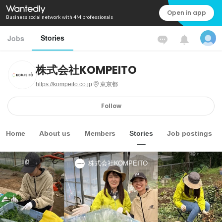
Open in app
Business social network with 4M professionals
Stories
Jobs
株式会社KOMPEITO
https://kompeito.co.jp
東京都
Follow
Home
About us
Members
Stories
Job postings
株式会社KOMPEITO