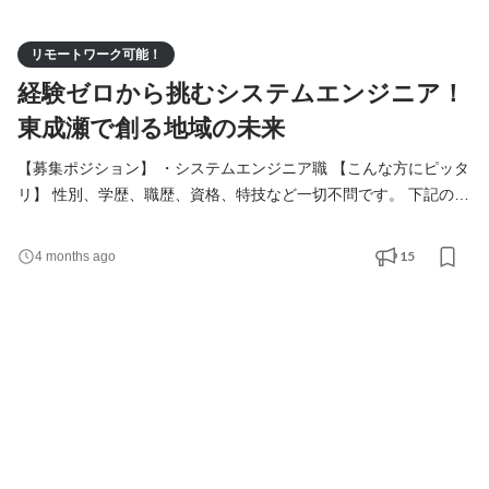
リモートワーク可能！
経験ゼロから挑むシステムエンジニア！
東成瀬で創る地域の未来
【募集ポジション】 ・システムエンジニア職 【こんな方にピッタ
リ】 性別、学歴、職歴、資格、特技など一切不問です。 下記のよ
うな志向を持つ方を歓迎いたします。 ・学び成長し続ける意欲が
ある方 ・変化を楽しめる方 ・安定基盤のある公的企業で長く就労
15
4 months ago
したい方 ・地域社会の役に立ちたい方 ・環境やエネルギー問題に
関心のある方 【当社で働くメリット】 ・手に職がつく(IT系専門
職) ・時代の流れの最先端に立てる ・地域社会の