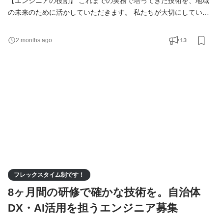
【エンジニアの役割】 これまでの実務で培ってきた技術を、地域
の未来のために活かしていただきます。 私たちが大切にしている
のは、単にシステムを構築することではなく、その先にいる住民
の方々の暮らしや、地方の企業の業務がどう変わるかです。その
13
2 months ago
先にある地域社会を見据え業務していただきます。 具体的な業務
内容 ・自治体の「困った」を解決する仕組みづくり 役場や企業担
当者と直接対話し、業務がスムーズに回るようなシ
フレックスタイム制です！
8ヶ月間の研修で確かな技術を。自治体
DX・AI活用を担うエンジニア募集