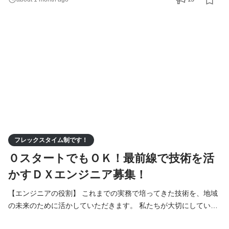
の皆さん、地域に根差した企業様の「生の声」を直接聞きながら
進めていくスタイルのため、東成瀬村に移住し、地域社会に変化
を起こしたいという方にぴったりの環境です。 具体的な
フレックスタイム制です！
０スタートでもＯＫ！最前線で技術を活
かすＤＸエンジニア募集！
【エンジニアの役割】 これまでの実務で培ってきた技術を、地域
の未来のために活かしていただきます。 私たちが大切にしている
のは、単にシステムを構築することではなく、その先にいる住民