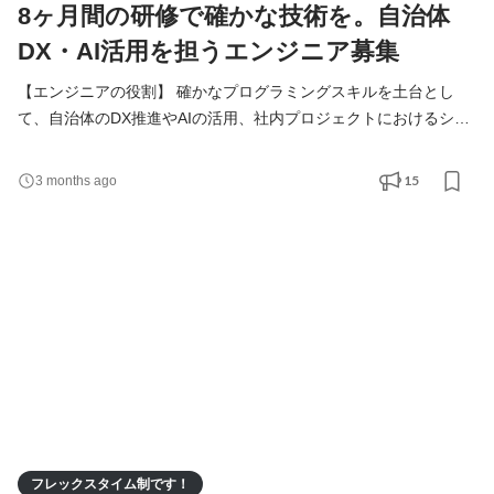
8ヶ月間の研修で確かな技術を。自治体
DX・AI活用を担うエンジニア募集
【エンジニアの役割】 確かなプログラミングスキルを土台とし
て、自治体のDX推進やAIの活用、社内プロジェクトにおけるシス
テムの実装を担います。入社後は8ヶ月間の研修を通じて基礎から
技術を習得し、段階的に実務へと携わっていきます。 具体的な業
15
3 months ago
務内容 ・自治体DX・業務システムの構築支援： 役場の業務効率
化を目的としたシステムの導入支援や、デジタル化に伴う技術的
な課題解決にあたります。 ・AIチャットボット等の運用・管
フレックスタイム制です！