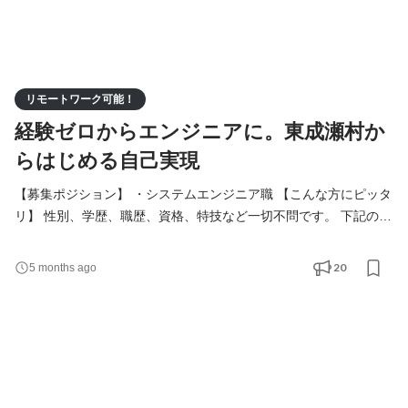
リモートワーク可能！
経験ゼロからエンジニアに。東成瀬村か
らはじめる自己実現
【募集ポジション】 ・システムエンジニア職 【こんな方にピッタ
リ】 性別、学歴、職歴、資格、特技など一切不問です。 下記のよ
うな志向を持つ方を歓迎いたします。 ・学び成長し続ける意欲が
ある方 ・変化を楽しめる方 ・安定基盤のある公的企業で長く就労
20
5 months ago
したい方 ・地域社会の役に立ちたい方 ・環境やエネルギー問題に
関心のある方 【当社で働くメリット】 ・手に職がつく(IT系専門
職) ・時代の流れの最先端に立てる ・地域社会の