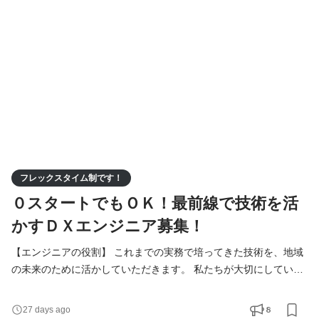
進めていくスタイルのため、東成瀬村に移住し、地域社会に変化
を起こしたいという方にぴったりの環境です。 具体的な
フレックスタイム制です！
０スタートでもＯＫ！最前線で技術を活
かすＤＸエンジニア募集！
【エンジニアの役割】 これまでの実務で培ってきた技術を、地域
の未来のために活かしていただきます。 私たちが大切にしている
のは、単にシステムを構築することではなく、その先にいる住民
の方々の暮らしや、地方の企業の業務がどう変わるかです。その
8
27 days ago