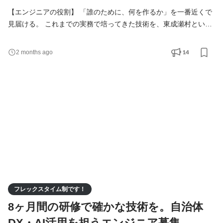
【エンジニアの役割】 「誰のために、何を作るか」を一番近くで
見届ける。 これまでの実務で培ってきた技術を、東成瀬村という
ひとつの地域の未来のために活かしていただきます。 私たちが大
切にしているのは、単にシステムを構築することではなく、その
14
2 months ago
先にいる住民の方々や職員さんの暮らしがどう変わるか。 具体的
な業務内容 ・自治体の「困った」を解決する仕組みづくり 役場や
企業担当者と直接対話し、業務がスムーズに回るよ
フレックスタイム制です！
8ヶ月間の研修で確かな技術を。自治体
DX・AI活用を担うエンジニア募集