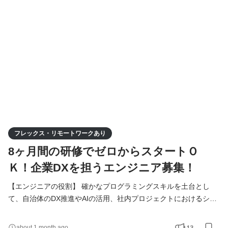
先にある地域社会を見据え業務していただきます。 具体的な業務
内容 ・自治体の「困った」を解決する仕組みづくり 役場や企業担
当者と直接対話し、業務がスムーズに回るようなシ
フレックス・リモートワークあり
8ヶ月間の研修でゼロからスタートＯ
Ｋ！企業DXを担うエンジニア募集！
【エンジニアの役割】 確かなプログラミングスキルを土台とし
て、自治体のDX推進やAIの活用、社内プロジェクトにおけるシス
テムの実装を担います。入社後は8ヶ月間の研修を通じて基礎から
技術を習得し、段階的に実務へと携わっていきます。 住民や職員
13
about 1 month ago