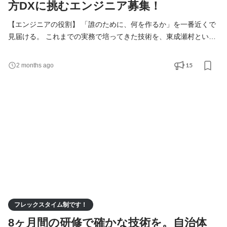
方DXに挑むエンジニア募集！
【エンジニアの役割】 「誰のために、何を作るか」を一番近くで
見届ける。 これまでの実務で培ってきた技術を、東成瀬村という
ひとつの地域の未来のために活かしていただきます。 私たちが大
切にしているのは、単にシステムを構築することではなく、その
15
2 months ago
先にいる住民の方々や職員さんの暮らしがどう変わるか。 具体的
な業務内容 ・自治体の「困った」を解決する仕組みづくり 役場や
企業担当者と直接対話し、業務がスムーズに回るよ
フレックスタイム制です！
8ヶ月間の研修で確かな技術を。自治体