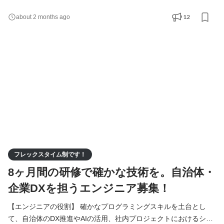
のは、単にシステムを構築することではなく、その先にいる住民
の方々の暮らしや、地方の企業の業務がどう変わるかです。その
12
about 2 months ago
先にある地域社会を見据え業務していただきます。 具体的な業務
内容 ・自治体の「困った」を解決する仕組みづくり 役場や企業担
当者と直接対話し、業務がスムーズに回るようなシ
フレックスタイム制です！
8ヶ月間の研修で確かな技術を。自治体・
企業DXを担うエンジニア募集！
【エンジニアの役割】 確かなプログラミングスキルを土台とし
て、自治体のDX推進やAIの活用、社内プロジェクトにおけるシス