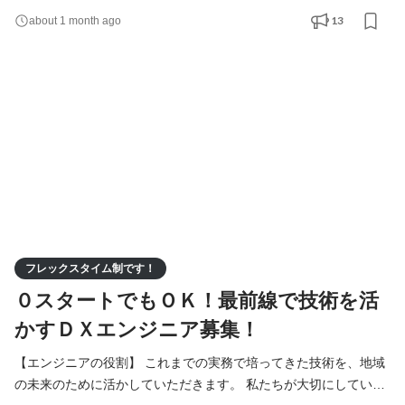
技術を習得し、段階的に実務へと携わっていきます。 住民や職員
13
about 1 month ago
の皆さん、地域に根差した企業様の「生の声」を直接聞きながら
進めていくスタイルのため、東成瀬村に移住し、地域社会に変化
を起こしたいという方にぴったりの環境です。 具体的な
フレックスタイム制です！
０スタートでもＯＫ！最前線で技術を活
かすＤＸエンジニア募集！
【エンジニアの役割】 これまでの実務で培ってきた技術を、地域
の未来のために活かしていただきます。 私たちが大切にしている