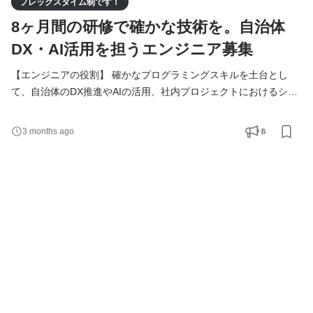
フレックスタイム制です！
8ヶ月間の研修で確かな技術を。自治体
DX・AI活用を担うエンジニア募集
【エンジニアの役割】 確かなプログラミングスキルを土台とし
て、自治体のDX推進やAIの活用、社内プロジェクトにおけるシス
テムの実装を担います。入社後は8ヶ月間の研修を通じて基礎から
技術を習得し、段階的に実務へと携わっていきます。 具体的な業
8
3 months ago
務内容 ・自治体DX・業務システムの構築支援： 役場の業務効率
化を目的としたシステムの導入支援や、デジタル化に伴う技術的
な課題解決にあたります。 ・AIチャットボット等の運用・管