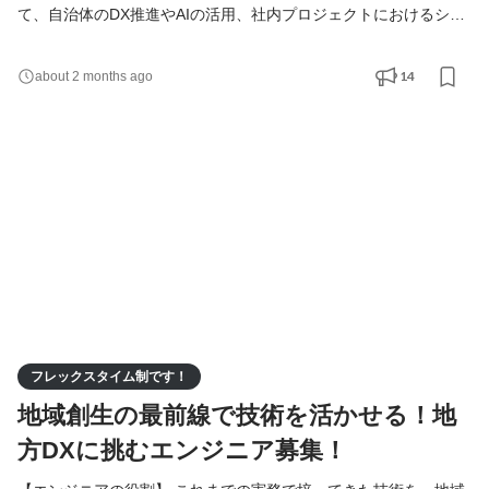
て、自治体のDX推進やAIの活用、社内プロジェクトにおけるシス
テムの実装を担います。入社後は8ヶ月間の研修を通じて基礎から
技術を習得し、段階的に実務へと携わっていきます。 住民や職員
14
about 2 months ago
の皆さん、地域に根差した企業様の「生の声」を直接聞きながら
進めていくスタイルのため、東成瀬村に移住し、地域社会に変化
を起こしたいという方にぴったりの環境です。 具体的な
フレックスタイム制です！
地域創生の最前線で技術を活かせる！地
方DXに挑むエンジニア募集！