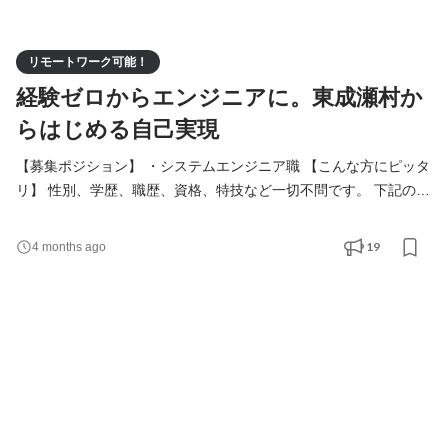
リモートワーク可能！
経験ゼロからエンジニアに。東成瀬村か
らはじめる自己実現
【募集ポジション】 ・システムエンジニア職 【こんな方にピッタ
リ】 性別、学歴、職歴、資格、特技など一切不問です。 下記のよ
うな志向を持つ方を歓迎いたします。 ・学び成長し続ける意欲が
ある方 ・変化を楽しめる方 ・安定基盤のある公的企業で長く就労
19
4 months ago
したい方 ・地域社会の役に立ちたい方 ・環境やエネルギー問題に
関心のある方 【当社で働くメリット】 ・手に職がつく(IT系専門
職) ・時代の流れの最先端に立てる ・地域社会の