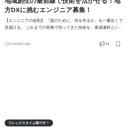
地域創生の最前線で技術を活かせる！地
方DXに挑むエンジニア募集！
【エンジニアの役割】 「誰のために、何を作るか」を一番近くで
見届ける。 これまでの実務で培ってきた技術を、東成瀬村という
ひとつの地域の未来のために活かしていただきます。 私たちが大
切にしているのは、単にシステムを構築することではなく、その
14
3 months ago
先にいる住民の方々や職員さんの暮らしがどう変わるか。 具体的
な業務内容 ・自治体の「困った」を解決する仕組みづくり 役場や
企業担当者と直接対話し、業務がスムーズに回るよ
フレックスタイム制です！