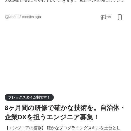
の未来のために活かしていただきます。 私たちが大切にしている
のは、単にシステムを構築することではなく、その先にいる住民
の方々の暮らしや、地方の企業の業務がどう変わるかです。その
15
about 2 months ago
先にある地域社会を見据え業務していただきます。 具体的な業務
内容 ・自治体の「困った」を解決する仕組みづくり 役場や企業担
当者と直接対話し、業務がスムーズに回るようなシ
フレックスタイム制です！
8ヶ月間の研修で確かな技術を。自治体・
企業DXを担うエンジニア募集！
【エンジニアの役割】 確かなプログラミングスキルを土台とし