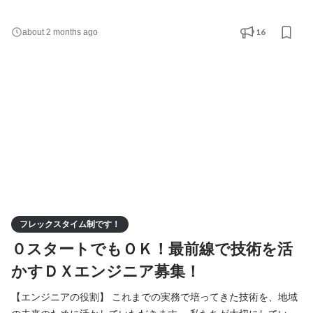
テムの実装を担います。入社後は8ヶ月間の研修を通じて基礎から
技術を習得し、段階的に実務へと携わっていきます。 住民や職員
16
about 2 months ago
の皆さん、地域に根差した企業様の「生の声」を直接聞きながら
進めていくスタイルのため、東成瀬村に移住し、地域社会に変化
を起こしたいという方にぴったりの環境です。 具体的な
フレックスタイム制です！
０スタートでもＯＫ！最前線で技術を活
かすＤＸエンジニア募集！
【エンジニアの役割】 これまでの実務で培ってきた技術を、地域