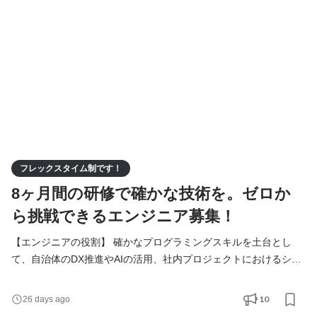
内容 ・自治体の「困った」を解決する仕組みづくり 役場や企業担
当者と直接対話し、業務がスムーズに回るようなシ
フレックスタイム制です！
8ヶ月間の研修で確かな技術を。ゼロか
ら挑戦できるエンジニア募集！
【エンジニアの役割】 確かなプログラミングスキルを土台とし
て、自治体のDX推進やAIの活用、社内プロジェクトにおけるシス
テムの実装を担います。入社後は8ヶ月間の研修を通じて基礎から
技術を習得し、段階的に実務へと携わっていきます。 住民や職員
10
26 days ago
の皆さん、地域に根差した企業様の「生の声」を直接聞きながら