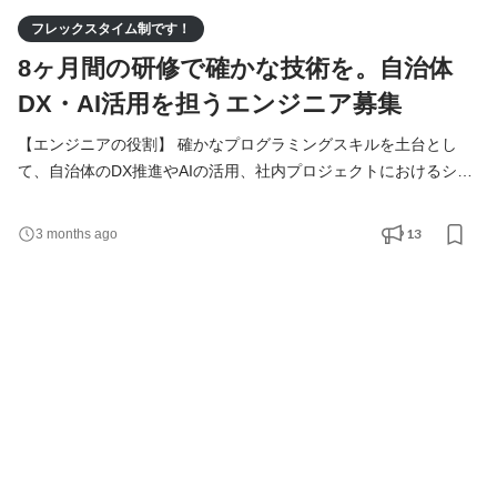
フレックスタイム制です！
8ヶ月間の研修で確かな技術を。自治体
DX・AI活用を担うエンジニア募集
【エンジニアの役割】 確かなプログラミングスキルを土台とし
て、自治体のDX推進やAIの活用、社内プロジェクトにおけるシス
テムの実装を担います。入社後は8ヶ月間の研修を通じて基礎から
技術を習得し、段階的に実務へと携わっていきます。 具体的な業
13
3 months ago
務内容 ・自治体DX・業務システムの構築支援： 役場の業務効率
化を目的としたシステムの導入支援や、デジタル化に伴う技術的
な課題解決にあたります。 ・AIチャットボット等の運用・管