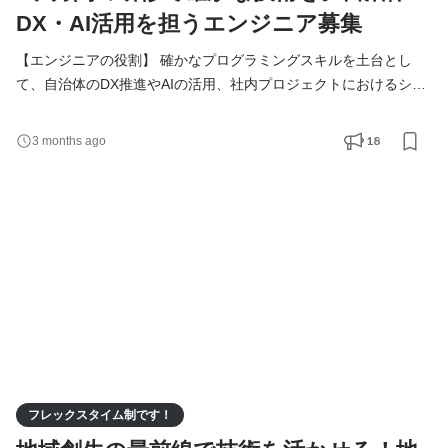
DX・AI活用を担うエンジニア募集
【エンジニアの役割】 確かなプログラミングスキルを土台とし
て、自治体のDX推進やAIの活用、社内プロジェクトにおけるシス
テムの実装を担います。入社後は8ヶ月間の研修を通じて基礎から
技術を習得し、段階的に実務へと携わっていきます。 具体的な業
18
3 months ago
務内容 ・自治体DX・業務システムの構築支援： 役場の業務効率
化を目的としたシステムの導入支援や、デジタル化に伴う技術的
な課題解決にあたります。 ・AIチャットボット等の運用・管
フレックスタイム制です！