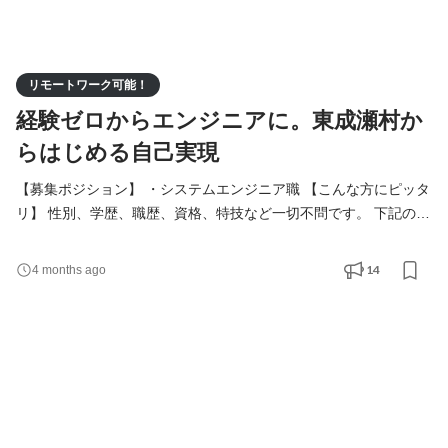
リモートワーク可能！
経験ゼロからエンジニアに。東成瀬村か
らはじめる自己実現
【募集ポジション】 ・システムエンジニア職 【こんな方にピッタ
リ】 性別、学歴、職歴、資格、特技など一切不問です。 下記のよ
うな志向を持つ方を歓迎いたします。 ・学び成長し続ける意欲が
ある方 ・変化を楽しめる方 ・安定基盤のある公的企業で長く就労
14
4 months ago
したい方 ・地域社会の役に立ちたい方 ・環境やエネルギー問題に
関心のある方 【当社で働くメリット】 ・手に職がつく(IT系専門
職) ・時代の流れの最先端に立てる ・地域社会の