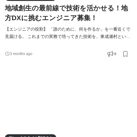
地域創生の最前線で技術を活かせる！地
方DXに挑むエンジニア募集！
【エンジニアの役割】 「誰のために、何を作るか」を一番近くで
見届ける。 これまでの実務で培ってきた技術を、東成瀬村という
ひとつの地域の未来のために活かしていただきます。 私たちが大
切にしているのは、単にシステムを構築することではなく、その
8
3 months ago
先にいる住民の方々や職員さんの暮らしがどう変わるか。 具体的
な業務内容 ・自治体の「困った」を解決する仕組みづくり 役場や
企業担当者と直接対話し、業務がスムーズに回るよ