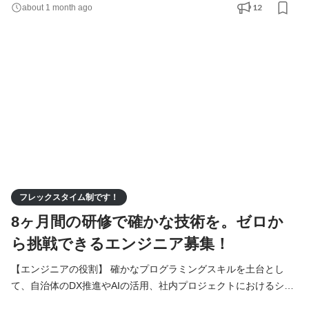
の方々の暮らしや、地方の企業の業務がどう変わるかです。その
12
about 1 month ago
先にある地域社会を見据え業務していただきます。 具体的な業務
内容 ・自治体の「困った」を解決する仕組みづくり 役場や企業担
当者と直接対話し、業務がスムーズに回るようなシ
フレックスタイム制です！
8ヶ月間の研修で確かな技術を。ゼロか
ら挑戦できるエンジニア募集！
【エンジニアの役割】 確かなプログラミングスキルを土台とし
て、自治体のDX推進やAIの活用、社内プロジェクトにおけるシス
テムの実装を担います。入社後は8ヶ月間の研修を通じて基礎から