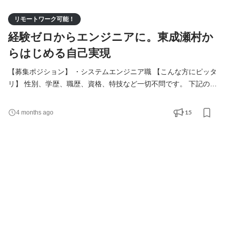
リモートワーク可能！
経験ゼロからエンジニアに。東成瀬村か
らはじめる自己実現
【募集ポジション】 ・システムエンジニア職 【こんな方にピッタ
リ】 性別、学歴、職歴、資格、特技など一切不問です。 下記のよ
うな志向を持つ方を歓迎いたします。 ・学び成長し続ける意欲が
ある方 ・変化を楽しめる方 ・安定基盤のある公的企業で長く就労
15
4 months ago
したい方 ・地域社会の役に立ちたい方 ・環境やエネルギー問題に
関心のある方 【当社で働くメリット】 ・手に職がつく(IT系専門
職) ・時代の流れの最先端に立てる ・地域社会の