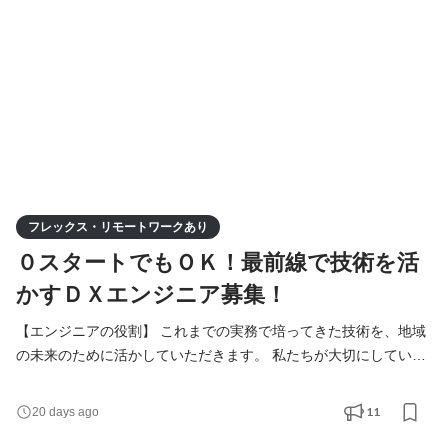
を起こしたいという方にぴったりの環境です。 具体的な
フレックス・リモートワークあり
０スタートでもＯＫ！最前線で技術を活
かすＤＸエンジニア募集！
【エンジニアの役割】 これまでの実務で培ってきた技術を、地域
の未来のために活かしていただきます。 私たちが大切にしている
のは、単にシステムを構築することではなく、その先にいる住民
の方々の暮らしや、地方の企業の業務がどう変わるかです。その
11
20 days ago
先にある地域社会を見据え業務していただきます。 具体的な業務