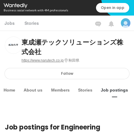
Open in app
Business social network with 4M professionals
Jobs
Stories
東成瀬テックソリューションズ株
式会社
https://www.narutech.co.jp
秋田県
Follow
Home
About us
Members
Stories
Job postings
Job postings for Engineering