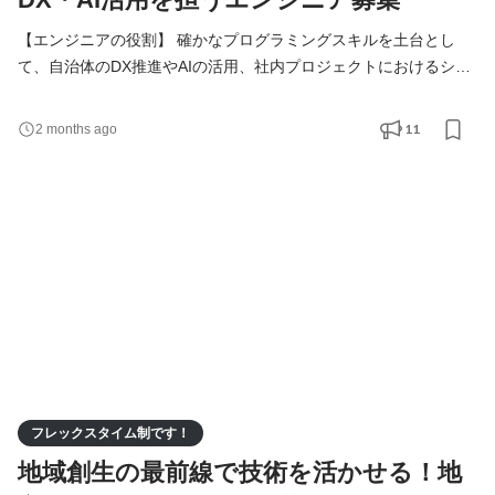
【エンジニアの役割】 確かなプログラミングスキルを土台とし
て、自治体のDX推進やAIの活用、社内プロジェクトにおけるシス
テムの実装を担います。入社後は8ヶ月間の研修を通じて基礎から
技術を習得し、段階的に実務へと携わっていきます。 具体的な業
11
2 months ago
務内容 ・自治体DX・業務システムの構築支援： 役場の業務効率
化を目的としたシステムの導入支援や、デジタル化に伴う技術的
な課題解決にあたります。 ・AIチャットボット等の運用・管
フレックスタイム制です！
地域創生の最前線で技術を活かせる！地