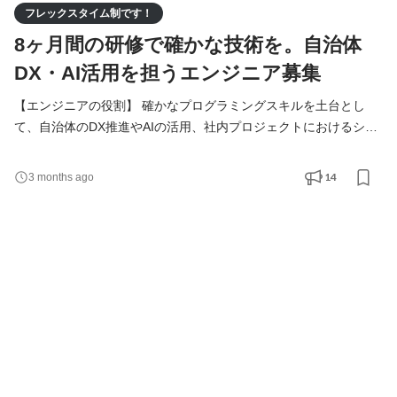
フレックスタイム制です！
8ヶ月間の研修で確かな技術を。自治体
DX・AI活用を担うエンジニア募集
【エンジニアの役割】 確かなプログラミングスキルを土台とし
て、自治体のDX推進やAIの活用、社内プロジェクトにおけるシス
テムの実装を担います。入社後は8ヶ月間の研修を通じて基礎から
技術を習得し、段階的に実務へと携わっていきます。 具体的な業
14
3 months ago
務内容 ・自治体DX・業務システムの構築支援： 役場の業務効率
化を目的としたシステムの導入支援や、デジタル化に伴う技術的
な課題解決にあたります。 ・AIチャットボット等の運用・管