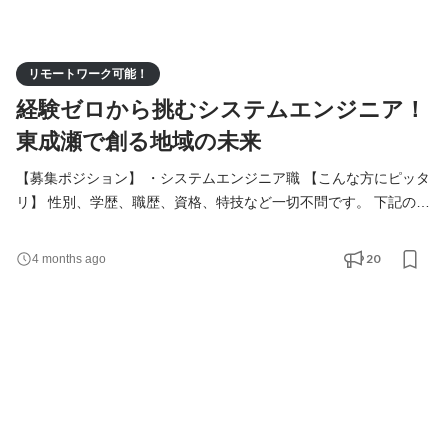
リモートワーク可能！
経験ゼロから挑むシステムエンジニア！
東成瀬で創る地域の未来
【募集ポジション】 ・システムエンジニア職 【こんな方にピッタ
リ】 性別、学歴、職歴、資格、特技など一切不問です。 下記のよ
うな志向を持つ方を歓迎いたします。 ・学び成長し続ける意欲が
ある方 ・変化を楽しめる方 ・安定基盤のある公的企業で長く就労
20
4 months ago
したい方 ・地域社会の役に立ちたい方 ・環境やエネルギー問題に
関心のある方 【当社で働くメリット】 ・手に職がつく(IT系専門
職) ・時代の流れの最先端に立てる ・地域社会の