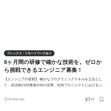
フレックス・リモートワークあり
8ヶ月間の研修で確かな技術を。ゼロか
ら挑戦できるエンジニア募集！
【エンジニアの役割】 確かなプログラミングスキルを土台とし
て、自治体のDX推進やAIの活用、社内プロジェクトにおけるシス
テムの実装を担います。入社後は8ヶ月間の研修を通じて基礎から
技術を習得し、段階的に実務へと携わっていきます。 住民や職員
12
19 days ago
の皆さん、地域に根差した企業様の「生の声」を直接聞きながら
進めていくスタイルのため、東成瀬村に移住し、地域社会に変化