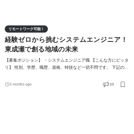
リモートワーク可能！
経験ゼロから挑むシステムエンジニア！
東成瀬で創る地域の未来
【募集ポジション】 ・システムエンジニア職 【こんな方にピッタ
リ】 性別、学歴、職歴、資格、特技など一切不問です。 下記のよ
うな志向を持つ方を歓迎いたします。 ・学び成長し続ける意欲が
ある方 ・変化を楽しめる方 ・安定基盤のある公的企業で長く就労
20
5 months ago
したい方 ・地域社会の役に立ちたい方 ・環境やエネルギー問題に
関心のある方 【当社で働くメリット】 ・手に職がつく(IT系専門
職) ・時代の流れの最先端に立てる ・地域社会の