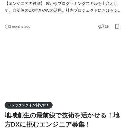
【エンジニアの役割】 確かなプログラミングスキルを土台とし
て、自治体のDX推進やAIの活用、社内プロジェクトにおけるシス
テムの実装を担います。入社後は8ヶ月間の研修を通じて基礎から
技術を習得し、段階的に実務へと携わっていきます。 住民や職員
18
2 months ago
の皆さん、地域に根差した企業様の「生の声」を直接聞きながら
進めていくスタイルのため、東成瀬村に移住し、地域社会に変化
を起こしたいという方にぴったりの環境です。 具体的な
フレックスタイム制です！
地域創生の最前線で技術を活かせる！地
方DXに挑むエンジニア募集！