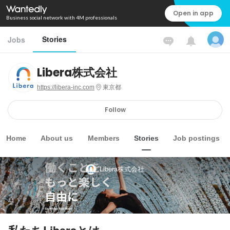
Open in app
Business social network with 4M professionals
Stories
Jobs
Libera株式会社
https://libera-inc.com
東京都
Follow
Home
About us
Members
Stories
Job postings
Libera株式会社