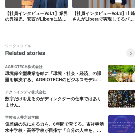
【社員インタビューVol.1】業界
【社員インタビューVol.3】山崎
の異端児、安西がLiberaに込め
さんがLiberaで実現してるパラ
た想いとは
レルキャリアについて聞いてみ
ました！
ワークスタイル
Related stories
AGBIOTECH株式会社
環境保全型農業を軸に「環境・社会・経済」の課
題を解決する。AGBIOTECHのビジネスモデルと
は？
アクトインディ株式会社
数字だけを見るのがディレクターの仕事ではあり
ません。
学校法人井之頭学園
偏差値の先にある力を、6年間で育てる。吉祥寺湧
水中学校・高等学校が目指す「自分の人生を、自
分の言葉で説明できる生徒」