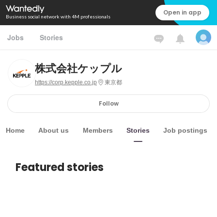
Open in app
Business social network with 4M professionals
Jobs
Stories
株式会社ケップル
https://corp.kepple.co.jp
東京都
Follow
Home
About us
Members
Stories
Job postings
Featured stories