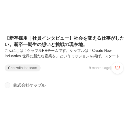
【新卒採用｜社員インタビュー】社会を変える仕事がした
い。新卒一期生の想いと挑戦の現在地。
こんにちは！ケップルPRチームです。ケップルは『Create New
Industries 世界に新たな産業を』というミッションを掲げ、スタートア
ップエコシステムの発展に貢献するため、投資家・起業家を支援する多
くのプロダクトやサービスを展開しています。そして、エコシステムに
Chat with the team
9 months ago
おけるさまざまな課題を解決すべく、ケップルの事業も多角化を続けて
います。ケップルでは2025年から新卒採用をスタートしました。新卒
採用開始の背景については下記インタビューで代表の神先（カンザキ）
株式会社ケップル
よりお伝えしていますので、ぜひご覧ください！今回は、新卒一期生と
して2025年4月にケップルに入社した渡辺と川添に話を聞きまし...