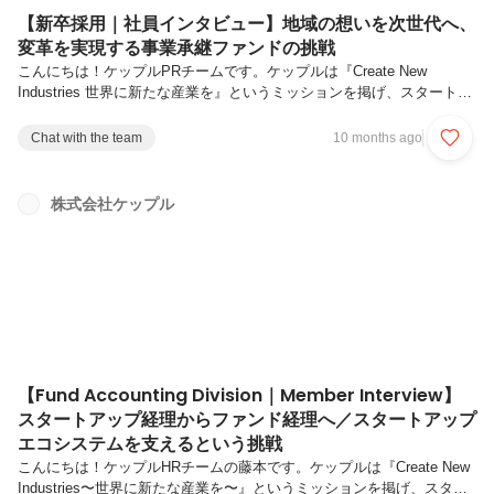
【新卒採用｜社員インタビュー】地域の想いを次世代へ、
変革を実現する事業承継ファンドの挑戦
こんにちは！ケップルPRチームです。ケップルは『Create New
Industries 世界に新たな産業を』というミッションを掲げ、スタートア
ップエコシステムの発展に貢献するため、投資家・起業家を支援する多
くのプロダクトやサービスを展開しています。そして、エコシステムに
Chat with the team
10 months ago
おけるさまざまな課題を解決すべく、ケップルの事業も多角化を続けて
います。ケップルでは2025年から新卒採用をスタートしました。新卒
採用開始の背景については下記インタビューで代表の神先（カンザキ）
株式会社ケップル
よりお伝えしていますので、ぜひご覧ください！今回は、事業承継ファ
ンドの投資先に向けたハンズオン支援を中心に事業を推進する岩田に...
【Fund Accounting Division｜Member Interview】
スタートアップ経理からファンド経理へ／スタートアップ
エコシステムを支えるという挑戦
こんにちは！ケップルHRチームの藤本です。ケップルは『Create New
Industries〜世界に新たな産業を〜』というミッションを掲げ、スター