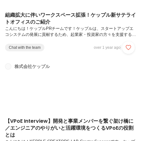
組織拡大に伴いワークスペース拡張！ケップル新サテライ
トオフィスのご紹介
こんにちは！ケップルPRチームです！ケップルは、スタートアップエ
コシステムの発展に貢献するため、起業家・投資家の方々を支援するさ
まざまなサービス・プロダクトを展開しています。2024年もストック
オプション求人に特化した転職サービス「スタートアップスカウト」、
Chat with the team
over 1 year ago
投資家の活動をバックアップする未上場株式の情報管理ツール
「KEPPLEアプリ」など次々と新サービスをリリースしました。事業の
多角化とともに、組織も拡大し続けています。また、出社と在宅勤務を
株式会社ケップル
主体的に選択できるハイブリッドワークを採用しているケップルです
が、最近では出社率も右肩上がりとなっており、麻布台ヒルズ本社は満
席の日が増えてきました...
【VPoE Interview】開発と事業メンバーを繋ぐ架け橋に
／エンジニアのやりがいと活躍環境をつくるVPoEの役割
とは