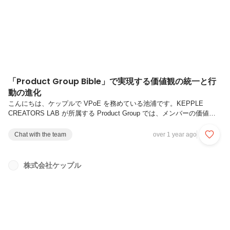
の区切りとして、これまでのケップルを...
「Product Group Bible」で実現する価値観の統一と行
動の進化
こんにちは、ケップルで VPoE を務めている池浦です。KEPPLE
CREATORS LAB が所属する Product Group では、メンバーの価値観
や行動の足並みを揃えるために、Product Group Bibleを作成しました。
本記事では、この Product Group Bibleを作成した背景や、その作成を
Chat with the team
over 1 year ago
通じて期待している効果についてお話しします。事業領域とプロダクト
ケップルは、スタートアップエコシステムの発展に貢献するための事業
を多角的に展開しています。このエコシステムには、起業家や投資家は
株式会社ケップル
もちろん、スタートアップで働く人やこれから働こうとする人も含まれ
ます。これま...