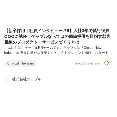
【新卒採用｜社員インタビュー#6】入社3年で執行役員
COOに就任！ケップルならではの価値提供を目指す顧客
目線のプロダクト・サービスづくりとは
こんにちは！ケップルPRチームです。ケップルは『Create New
Industries 世界に新たな産業を』というミッションを掲げ、スタートア
ップエコシステムの発展に貢献するため、投資家・起業家を支援する多
くのプロダクトやサービスを展開しています。そして、エコシステムに
Chat with the team
about 2 years ago
おけるさまざまな課題を解決すべく、ケップルの事業も多角化を続けて
います。ケップルでは2025年4月からの新卒採用をスタートしました。
新卒採用開始の背景については下記インタビューで代表の神先（カンザ
株式会社ケップル
キ）よりお伝えしていますので、ぜひご覧ください！今回は、入社から
3年、20代で執行役員COOに就任し、ビジネスサイドやプロダ...