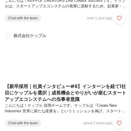
こんにちは！KEPPLE CREATORS LAB Creator Successです。ケップ
ルは、スタートアップエコシステムの発展に貢献するため、起業家・投
資家の方々を支援するさまざまなサービス・プロダクトを展開していま
す。事業が成長していく中で、開発組織、KEPPLE CRREATORS LAB
Chat with the team
over 1 year ago
も拡大しています。今回は、2024年11月にVPoEに就任した池浦にイン
タビューを行い、これまでのキャリアやケップルのエンジニア活躍の
場、今後どのような組織を作っていきたいかなど熱い思いを語ってもら
株式会社ケップル
いました。Q. 自己紹介をお願いします！池浦：新卒で自動車メーカー
の営業を経験した後にWebエン...
【新卒採用｜社員インタビュー#8】インターンを経て1社
目にケップルを選択｜成長機会とやりがいが産むスタート
アップエコシステムへの当事者意識
こんにちは！ケップル 採用チームです。ケップルは『Create New
Industries 世界に新たな産業を』というミッションを掲げ、スタートア
ップエコシステムの発展に貢献するため、投資家・起業家を支援する多
くのプロダクトやサービスを展開しています。そして、エコシステムに
Chat with the team
about 2 years ago
おけるさまざまな課題を解決すべく、ケップルの事業も多角化を続けて