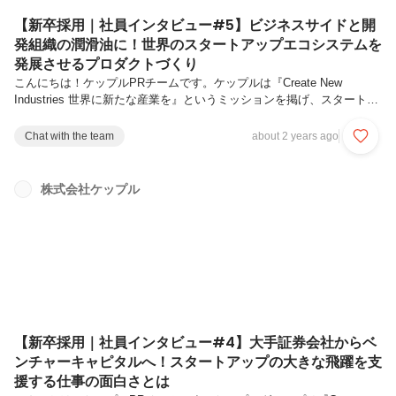
【新卒採用｜社員インタビュー#5】ビジネスサイドと開
発組織の潤滑油に！世界のスタートアップエコシステムを
発展させるプロダクトづくり
こんにちは！ケップルPRチームです。ケップルは『Create New
Industries 世界に新たな産業を』というミッションを掲げ、スタートア
ップエコシステムの発展に貢献するため、投資家・起業家を支援する多
くのプロダクトやサービスを展開しています。そして、エコシステムに
Chat with the team
about 2 years ago
おけるさまざまな課題を解決すべく、ケップルの事業も多角化を続けて
います。ケップルでは2025年4月から新卒採用をスタートしました。新
卒採用開始の背景については下記インタビューで代表の神先（カンザ
株式会社ケップル
キ）よりお伝えしていますので、ぜひご覧ください！今回は、ケップル
の開発組織「KEPPLE CREATORS LAB」で活躍する...
【新卒採用｜社員インタビュー#4】大手証券会社からベ
ンチャーキャピタルへ！スタートアップの大きな飛躍を支
援する仕事の面白さとは