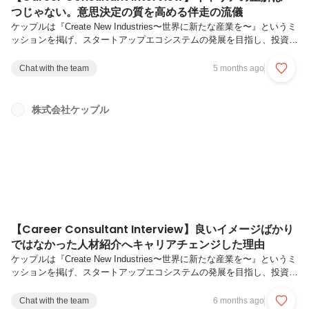
つじゃない。意思決定の質を高める伴走の流儀
ケップルは『Create New Industries〜世界に新たな産業を〜』というミ
ッションを掲げ、スタートアップエコシステムの発展を目指し、投資
家・起業家を支援するさまざまなプロダクト・サービスを展開していま
す。多角的に提供するサービスのひとつに、スタートアップエコシステ
Chat with the team
5 months ago
ムへの優秀な人材の流入を促進し、その発展に貢献するため、転職支援
サービス「スタートアップスカウト」があります。本サービスでは、ス
タートアップ・PEファンド・M&A・経営再編に特化した人材紹介・転
株式会社ケップル
職支援を行っており、スタートアップエコシステムやファンドに精通し
た当社コンサルタントや公認会計士が伴走しながら、採用成功/転...
【Career Consultant Interview】良いイメージばかり
ではなかった人材紹介へキャリアチェンジした理由
ケップルは『Create New Industries〜世界に新たな産業を〜』というミ
ッションを掲げ、スタートアップエコシステムの発展を目指し、投資
家・起業家を支援するさまざまなプロダクト・サービスを展開していま
す。多角的に提供するサービスのひとつに、スタートアップエコシステ
Chat with the team
6 months ago