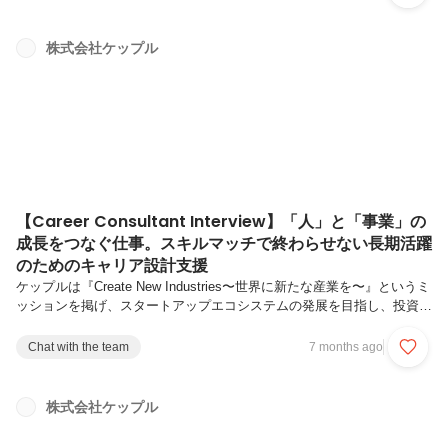
ムへの優秀な人材の流入を促進し、その発展に貢献するため、転職支援
サービス「スタートアップスカウト」があります。本サービスでは、ス
タートアップ・PEファンド・M&A・経営再編に特化した人材紹介・転
株式会社ケップル
職支援を行っており、スタートアップエコシステムやファンドに精通し
た当社コンサルタントや公認会計士が伴走しながら、採用成功/転...
【Career Consultant Interview】「人」と「事業」の
成長をつなぐ仕事。スキルマッチで終わらせない長期活躍
のためのキャリア設計支援
ケップルは『Create New Industries〜世界に新たな産業を〜』というミ
ッションを掲げ、スタートアップエコシステムの発展を目指し、投資
家・起業家を支援するさまざまなプロダクト・サービスを展開していま
す。多角的に提供するサービスのひとつに、スタートアップエコシステ
Chat with the team
7 months ago
ムへの優秀な人材の流入を促進し、その発展に貢献するため、転職支援
サービス「スタートアップスカウト」があります。本サービスでは、ス
タートアップ・PEファンド・M&A・経営再編に特化した人材紹介・転
株式会社ケップル
職支援を行っており、スタートアップエコシステムやファンドに精通し
た当社コンサルタントや公認会計士が伴走しながら、採用成功/転...