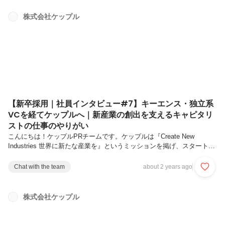
います。ケップルでは2025年4月から新卒採用をスタートしました。新
卒採用開始の背景については下記インタビューで代表の神先（カンザ
株式会社ケップル
キ）よりお伝えしていますので、ぜひご覧ください！今回は、学生時代
のインターンを経て、新卒でケップルに入社したファンド経理チー...
【新卒採用｜社員インタビュー#7】キーエンス・独立系
VCを経てケップルへ｜新産業の創出を支えるキャピタリ
ストの仕事のやりがい
こんにちは！ケップルPRチームです。ケップルは『Create New
Industries 世界に新たな産業を』というミッションを掲げ、スタートア
ップエコシステムの発展に貢献するため、投資家・起業家を支援する多
くのプロダクトやサービスを展開しています。そして、エコシステムに
Chat with the team
about 2 years ago
おけるさまざまな課題を解決すべく、ケップルの事業も多角化を続けて
います。ケップルグループでは2025年4月から新卒採用をスタートしま
した。新卒採用開始の背景については下記インタビューで代表の神先
株式会社ケップル
（カンザキ）よりお伝えしていますので、ぜひご覧ください！今回は、
ケップルグループの投資部門、Investment Groupで...