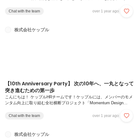
トアップエコシステムの発展を目指し、投資家・起業家を支援するさま
ざまなプロダクト・サービスを展開しています。近年、スタートアップ
Chat with the team
over 1 year ago
投資を担うのはベンチャーキャピタル（VC）以外にも、コーポレート
ベンチャーキャピタル（CVC）、政府系公的機関、プライベートエク
イティファンド（PEファンド）なども存在感を強めており、数多くの
株式会社ケップル
ファンドが継続的に組成されています。スタートアップ投資額が10年
で10倍に急拡大するのに比例して、そのファンド運営のためのミ...
【10th Anniversary Party】 次の10年へ、一丸となって
突き進むための第一歩
こんにちは！ ケップルHRチームです！ケップルには、メンバーのモメ
ンタム向上に取り組む全社横断プロジェクト「Momentum Design
Project（以下：MDP）」があります。我こそは！ と志願したメンバー
により運営されており、社内コミュニケーションの活性化やカルチャー
Chat with the team
over 1 year ago
の浸透などに取り組んでいます。私もメンバーの一員です。今回は
MDPが主体となって企画・運営を行った、2024年11月開催の
「KEPPLE Kickoff Party」についてお伝えします！ケップルは2024年
株式会社ケップル
11月に新しい期に突入し、2025年2月には設立10周年を迎えます！一つ