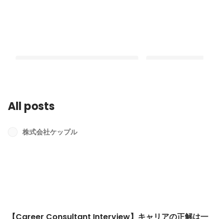
All posts
【Career Consultant Interview】キャ
【Career Consultant
リアの正解は一つじゃない。意思決定
イメージばかりではな
株式会社ケップル
の質を高める伴走の流儀
へキャリアチェンジし
Latest
Latest
【Career Consultant Interview】キャリアの正解は一