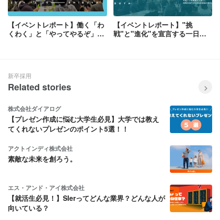
【イベントレポート】働く「わ
【イベントレポート】"挑
くわく」と「やってやるぞ」を
戦"と"進化"を宣言する一日！
掻き立てる、全社総会
理念浸透とグループの一体感を
『INNOVATION's Day』を開催
醸成した『INNOVATION's
しました
Day』
新卒採用
Related stories
株式会社ダイアログ
【プレゼン作成に悩む大学生必見】大学では教え
てくれないプレゼンのポイント5選！！
アクトインディ株式会社
素敵な未来を創ろう。
エス・アンド・アイ株式会社
【就活生必見！】SIerってどんな業界？どんな人が
向いている？