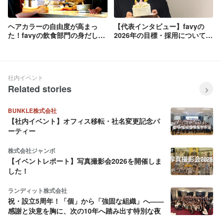
ヘアカラーの自由度が高まっ
【代表インタビュー】favyの
た！favyの飲食部門の身だしな
2026年の目標・採用について。
みルールを改定
積極的に採用したいポジション
とは？
社内イベント
Related stories
BUNKLE株式会社
【社内イベント】オフィス移転・社名変更記念パ
ーティー
株式会社ジャンボ
【イベントレポート】写真撮影会2026を開催しま
した！
ランディット株式会社
祝・設立5周年！「個」から「強固な組織」へ――
感謝と決意を胸に、次の10年へ踏み出す特別な夜