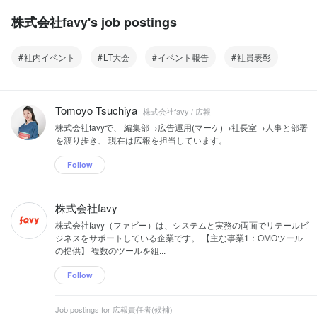
株式会社favy's job postings
社内イベント
LT大会
イベント報告
社員表彰
Tomoyo Tsuchiya
株式会社favy / 広報
株式会社favyで、 編集部→広告運用(マーケ)→社長室→人事と部署
を渡り歩き、 現在は広報を担当しています。
Follow
株式会社favy
株式会社favy（ファビー）は、システムと実務の両面でリテールビ
ジネスをサポートしている企業です。 【主な事業1：OMOツール
の提供】 複数のツールを組...
Follow
Job postings for 広報責任者(候補)