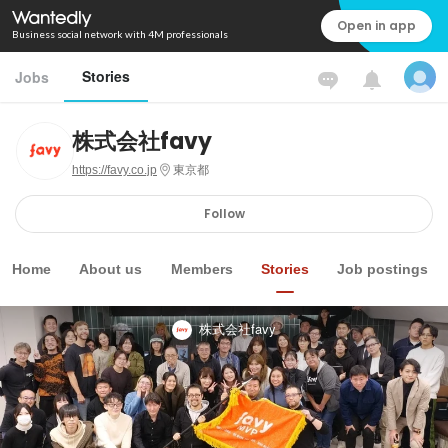
Open in app
Business social network with 4M professionals
Stories
Jobs
株式会社favy
https://favy.co.jp
東京都
Follow
Home
About us
Members
Stories
Job postings
株式会社favy