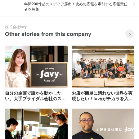
年間200件超のメディア露出！攻めの広報を牽引する広報責任
者を募集
株式会社favy
Other stories from this company
自分の企画で誰かを動かした
お店が簡単に潰れない世界を実
い。大手ブライダル会社のスタ
現したい！favyがチカラを入れ
イリストだった広報女子がfavy
ている2つの事業とは?
で働く理由