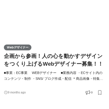
受注システ
Webデザイナー
企画から参画！人の心を動かすデザイン
をつくり上げるWebデザイナー募集！！
■事業：EC事業 WEBデザイナー ■業務内容 ・ECサイト内の
コンテンツ・制作 ・SNS/ ブログ作成・配信 ＊商品画像・特集ペ
ージデザインの アイテムの特徴や良さをより際立たせるために、
テキストの作成やページ作成を行う ■運営サイト 楽天、yahoo、
0
9 months ago
Amazon、au ペイモール、自社サイト（shopify） （一括受注シス
テム：Next Engine） ■必要とするスキル 【言語】HTML5 【FW/
ライブラリ】WordPress 【ツールなど】GoogleAnalytics 【デザ