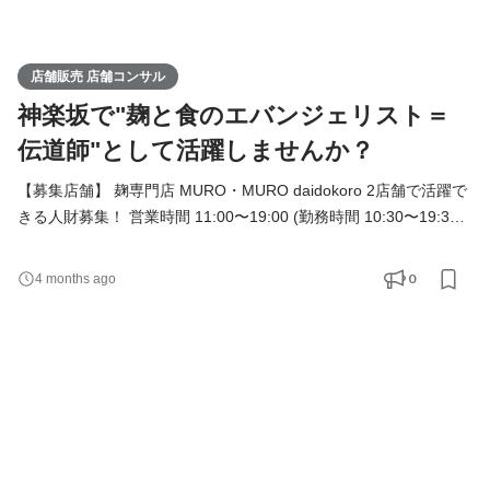
店舗販売 店舗コンサル
神楽坂で"麹と食のエバンジェリスト＝
伝道師"として活躍しませんか？
【募集店舗】 麹専門店 MURO・MURO daidokoro 2店舗で活躍で
きる人財募集！ 営業時間 11:00〜19:00 (勤務時間 10:30〜19:30)
【1日の流れ】 働き方はシフト制です。 接客/レジ業務/発注/在庫
管理/商品陳列などを一日のシフトに組み込み、店舗全体で効率よ
0
4 months ago
く働きます。 【求める人物像】 ・発酵、日本の食や歴史/文化へ
の興味が強く、学ぶこと、伝えることが好きな方 ・それらを楽し
む道具や器、サステナブルな暮らし・健康に興味がある方 ・すで
に麹