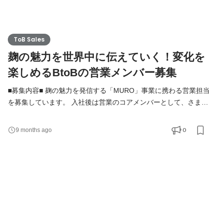
ToB Sales
麹の魅力を世界中に伝えていく！変化を
楽しめるBtoBの営業メンバー募集
■募集内容■ 麹の魅力を発信する「MURO」事業に携わる営業担当
を募集しています。 入社後は営業のコアメンバーとして、さまざ
まな業界・店舗にアプローチし、それに伴った顧客折衝をお任せ
する予定です。 「麹」はメディアへの露出機会が増え、世間の注
0
9 months ago
目度も高まっています。ぜひ事業のグロースとブランディングに
注力し、ゆくゆくはチームをリードできる人材へと成長していっ
てください。 ■仕事の醍醐味■ 麹の良さが世間に、そ