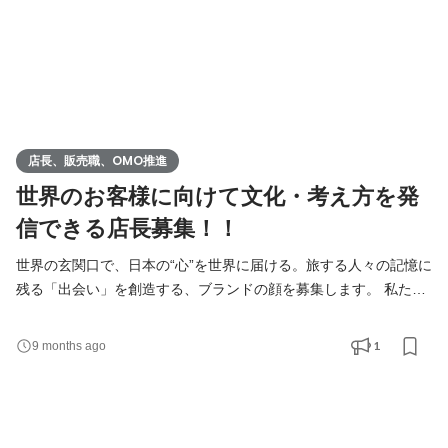
店長、販売職、OMO推進
世界のお客様に向けて文化・考え方を発
信できる店長募集！！
世界の玄関口で、日本の“心”を世界に届ける。旅する人々の記憶に
残る「出会い」を創造する、ブランドの顔を募集します。 私たち
がお店を構えるのは、羽田空港国際線ターミナル。 ここは、世界
中から人々が訪れ、そして日本から世界へと旅立つ場所。単なる
1
9 months ago
「お店」ではなく、日本と世界、日常と非日常、様々な文化が出
会っては交差する「文化の交差点」です。 あなたにお任せしたい
のは、この特別な場所にある『のレン 羽田空港店