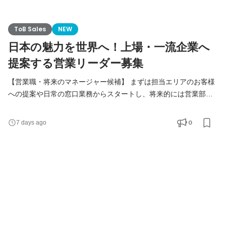
ToB Sales
NEW
日本の魅力を世界へ！上場・一流企業へ
提案する営業リーダー募集
【営業職・将来のマネージャー候補】 まずは担当エリアのお客様
への提案や日常の窓口業務からスタートし、将来的には営業部門
を牽引するマネージャーとしての活躍を期待しています。 具体的
な仕事内容： アカウントマネジメント： 上場企業や一流ホテル、
0
7 days ago
主要観光地のお土産店など、既存のお客様の日常窓口・関係構築
売場提案・改善提案： 季節やインバウンドの動向に合わせた売場
コンセプトの企画、陳列・商品の改善提案 目標設定