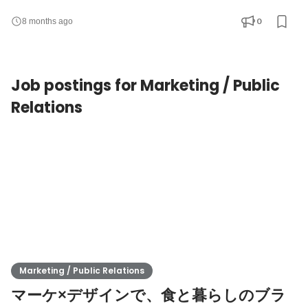
成、編集、配信 ・アイテムの魅力を伝えるためのコピー作成 ・
0
8 months ago
Google Analytics／スプレッドシートを使った分析 ・データを元
にしたUI改善・CVR改善 ・クリエイティブとマーケティングの連
携業務 ■運営サイト ・楽天 ・Yahoo! ・自社EC（Shopify） ※一括
Job postings for Marketing / Public
受注システ
Relations
Marketing / Public Relations
マーケ×デザインで、食と暮らしのブラ