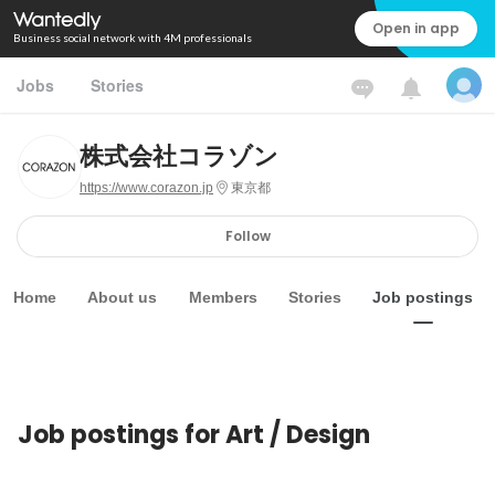
Open in app
Business social network with 4M professionals
Jobs
Stories
株式会社コラゾン
https://www.corazon.jp
東京都
Follow
Home
About us
Members
Stories
Job postings
Job postings for Art / Design