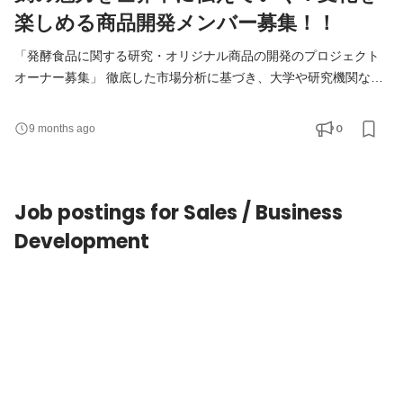
楽しめる商品開発メンバー募集！！
「発酵食品に関する研究・オリジナル商品の開発のプロジェクト
オーナー募集」 徹底した市場分析に基づき、大学や研究機関など
と麹の魅力を深掘りしながら 商品開発を推進して頂ける人財を採
用したいと思っています！ 詳細は以下御覧ください。 ■事業：マ
0
9 months ago
ーケティング部 ・商品開発リーダー ・リサーチ＆マーケティン
グ人財 ■業務内容 ・大学、研究機関との研究参画 ・商品開発企
画の立案 ・開発案件のプロジェクト進行と管
Job postings for Sales / Business
Development