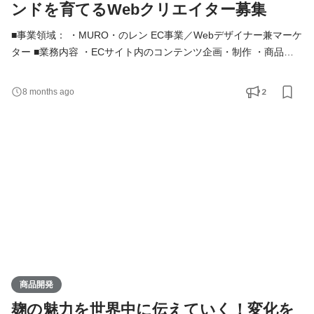
ンドを育てるWebクリエイター募集
■事業領域： ・MURO・のレン EC事業／Webデザイナー兼マーケ
ター ■業務内容 ・ECサイト内のコンテンツ企画・制作 ・商品画
像制作、特集ページのデザイン ・SNS／ブログコンテンツの作
成、編集、配信 ・アイテムの魅力を伝えるためのコピー作成 ・
2
8 months ago
Google Analytics／スプレッドシートを使った分析 ・データを元
にしたUI改善・CVR改善 ・クリエイティブとマーケティングの連
携業務 ■運営サイト ・楽天 ・Yahoo! ・自社EC（Shopify） ※一括
受注システ
商品開発
麹の魅力を世界中に伝えていく！変化を