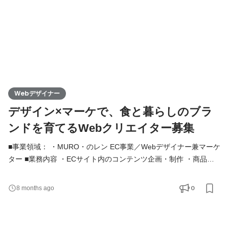
Webデザイナー
デザイン×マーケで、食と暮らしのブラ
ンドを育てるWebクリエイター募集
■事業領域： ・MURO・のレン EC事業／Webデザイナー兼マーケ
ター ■業務内容 ・ECサイト内のコンテンツ企画・制作 ・商品画
像制作、特集ページのデザイン ・SNS／ブログコンテンツの作
成、編集、配信 ・アイテムの魅力を伝えるためのコピー作成 ・
0
8 months ago
Google Analytics／スプレッドシートを使った分析 ・データを元
にしたUI改善・CVR改善 ・クリエイティブとマーケティングの連
携業務 ■運営サイト ・楽天 ・Yahoo! ・自社EC（Shopify） ※一括