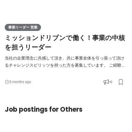
事業リーダー 営業
ミッションドリブンで働く！事業の中核
を担うリーダー
当社の企業理念に共感して頂き、共に事業全体を引っ張って頂け
るチャレンジスピリッツを持った方を募集しています。 ご経験・
スキルや希望されていらっしゃる方向性を伺い、幅広い職種でご
検討させていただきたい と思います。志望されるキャリアなどに
0
9 months ago
ついてお聞かせください。 ■ポジション例■ ※下記はあくまで一例
です。ご志向やスキルに応じて適切なポジションをご提案させて
頂きます。 ・WEBディレクター ・ECマーケティン
Job postings for Others