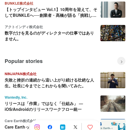
BUNKLE株式会社
【トップインタビュー Vol.1】10周年を迎えて、そ
してBUNKLEへ──創業者・髙橋が語る「挑戦し続
ける理由」
アクトインディ株式会社
数字だけを見るのがディレクターの仕事ではあり
ません。
Popular stories
NINJAPAN株式会社
失敗と挫折の連続から這い上がり続ける壮絶な人
生。社長に今までとこれからを聞いてみた。
Wantedly, Inc.
リリースは「作業」ではなく「仕組み」 —
iOS/Androidのリリースワークフロー統一
Care Earth株式会社
Care Earthって何をしている会社？