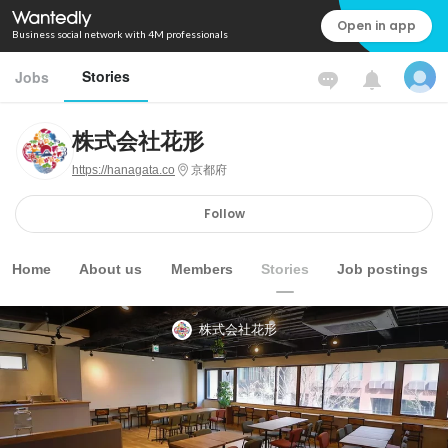
Open in app
Business social network with 4M professionals
Stories
Jobs
株式会社花形
https://hanagata.co
京都府
Follow
Home
About us
Members
Stories
Job postings
株式会社花形