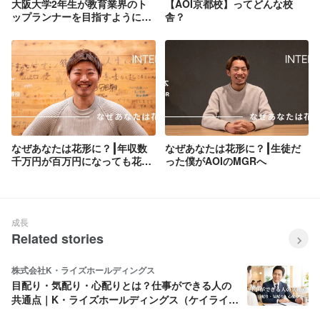
大阪大学2年生が教育業界のト
【AOI京都校】ってどんな校
ップランナーを目指すようにな
舎？
ったワケ
なぜあなたは花形に？┃年収数
なぜあなたは花形に？┃生徒だ
千万円が百万円になっても花形
った僕がAOIのMGRへ
をつくった理由
成長
Related stories
株式会社K・ライズホールディングス
目配り・気配り・心配りとは？仕事ができる人の
共通点｜K・ライズホールディングス（ケイライ
ズ)