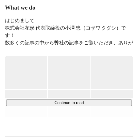
What we do
はじめまして！

株式会社花形 代表取締役の小澤 忠（コザワ タダシ）で
す！

数多くの記事の中から弊社の記事をご覧いただき、ありが
とうございます！

▍事業内容

￣￣￣￣￣￣￣￣￣￣￣￣￣￣￣

私たちは『総合型選抜専門塾AOI』をメイン事業とし、
様々な教育事業を展開しています。

総合型選抜とは、AO入試の新名称で、出願書類の志望理
由書や、実技試験の面接などを通じて、受験生を総合的に
Continue to read
評価し、受験生の人物像と大学の求める学生像（アドミッ
ション・ポリシー）がどれだけ合っているかで合否が決ま
る大学入試のことです。
