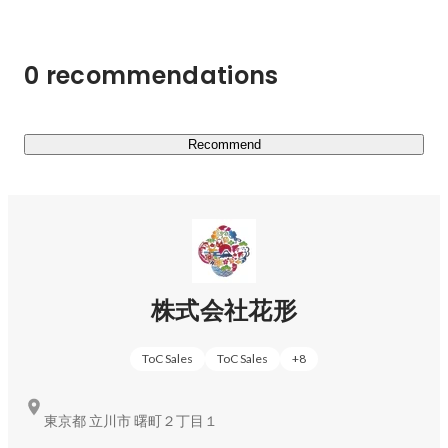
AOIでは、この総合型選抜を通して、生徒一人ひとりが主
役の人生をかけて何を本気でしたいのかを追求します。

生徒はメンターと言われる伴走者と自己分析を行い、生徒
0 recommendations
それぞれの"好き"と"得意"と"価値観"を掘り下げて、自分
だけの夢を見つけます。

そして、その夢をどうすれば実現できるのか、メンターと
ともに悩みもがきながら考え、夢の実現のために、どの大
Recommend
学のどの学部でどのようなことを学ぶ必要があるのかを見
極め、志望校を決定します。

このように、私たちは塾でありながら"合格"以外の"夢"を
とても大事にしています！

株式会社花形
https://aoaoi.jp/
ToC Sales
ToC Sales
+
8
https://hanagata.co/service
東京都 立川市 曙町２丁目１