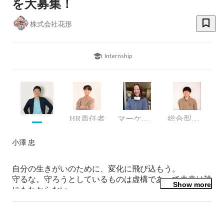
を大募集！
株式会社花形
Internship
HR責任者
マーケティング部門
総合型選抜専門塾AOI/京都校舎長
小澤 忠
自分の生きがいのために、変化に飛び込もう。

守るな。守ろうとしているものは虚構であって未来は誰
Show more
にもわからない。
