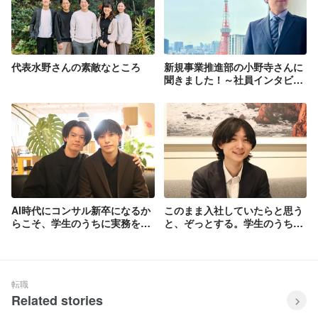
代表水野さんの素敵なところ
新規事業推進部の小野寺さんに
聞きました！～社員インタビュ
ー～
AI時代にコンサル新卒になるか
このまま入社していたらと思う
らこそ、学生のうちに実務を経
と、ぞっとする。学生のうちに
験したい
向き合った、コンサルのプロ基
準
転職
Related stories