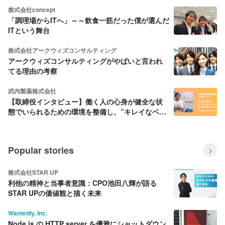
株式会社concept
「調理場からITへ」～～飲食一筋だった僕が選んだ
ITという舞台
株式会社アークウィズコンサルティング
アークウィズコンサルティングがやばいと言われ
てる理由の考察
武内製薬株式会社
【取締役インタビュー】働く人の心身が健全な状
態でいられるための環境を整備し、”キレイなベン
チャー企業”であり続けたい
Popular stories
株式会社STAR UP
利他の精神と当事者意識：CPO池田八輝が語る
STAR UPの価値観と描く未来
Wantedly, Inc.
Node.js の HTTP server を優雅にシャットダウン