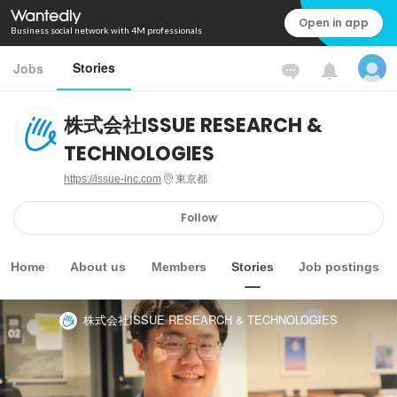
Open in app
Business social network with 4M professionals
Stories
Jobs
株式会社ISSUE RESEARCH &
TECHNOLOGIES
https://issue-inc.com
東京都
Follow
Home
About us
Members
Stories
Job postings
株式会社ISSUE RESEARCH & TECHNOLOGIES