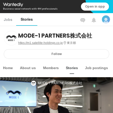
Open in app
Business social network with 4M professionals
Stories
Jobs
MODE-1 PARTNERS株式会社
https://m1.satellite-holdings.co.jp
東京都
Follow
Home
About us
Members
Stories
Job postings
MODE-1 PARTNERS株式会社