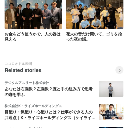
お金をどう使うかで、人の器は
花火の音だけ聞いて、ゴミを拾
見える
った夜の話。
ココロオドル瞬間
Related stories
デジタルアスリート株式会社
あなたは右脳派？左脳派？腕と手の組み方で思考
の癖を学ぶ
株式会社K・ライズホールディングス
目配り・気配り・心配りとは？仕事ができる人の
共通点｜K・ライズホールディングス（ケイライ
ズ)