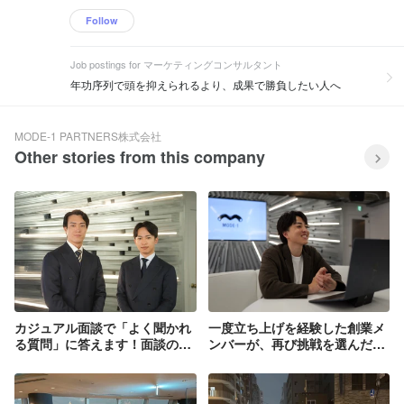
Follow
Job postings for マーケティングコンサルタント
年功序列で頭を抑えられるより、成果で勝負したい人へ
MODE-1 PARTNERS株式会社
Other stories from this company
カジュアル面談で「よく聞かれ
一度立ち上げを経験した創業メ
る質問」に答えます！面談の
ンバーが、再び挑戦を選んだ理
Q&Aまとめ
由。〜安定より熱狂できる環境
へ〜