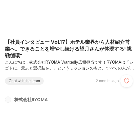
【社員インタビュー Vol.17】ホテル業界から人材紹介営
業へ。できることを増やし続ける望月さんが体現する“挑
戦循環”
こんにちは！株式会社RYOMA Wantedly広報担当です！RYOMAは「シ
ゴトに、意志と選択肢を。」というミッションのもと、すべての人が自
分らしいキャリアを築けるようサポートしています。今回の記事では、
RYOMAが大切にしている新コンセプトである「挑戦循環型組織」 を体
Chat with the team
2 months ago
現しているメンバーをご紹介します。“挑戦して終わり”ではなく、“挑戦
が次の挑戦を生む”。一人ひとりの挑戦が仲間の成長を促し、そして組
織全体の挑戦へとつながっていく。RYOMAでは、そんな挑戦の循環が
株式会社RYOMA
日常に根づいています。第17弾では、RYOMAの「挑戦循環型組織」を
体現する望月さんにインタビュー。ホテル業界での接客経験...