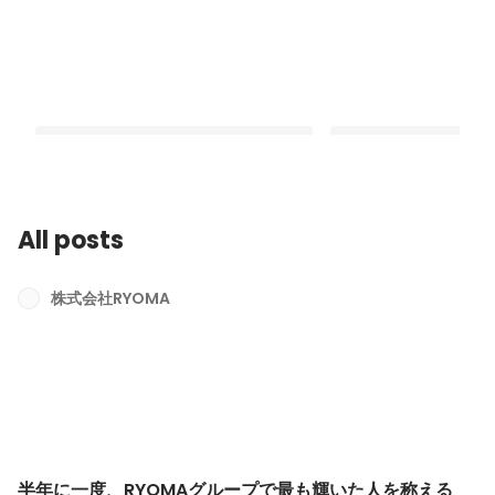
All posts
半年に一度、RYOMAグループで最も輝
【社員インタビュー Vol
いた人を称える日。「RYOMA
めたら、とことん突き
株式会社RYOMA
AWARDS Second Half 2026」を開催
るCAを目指し、挑戦し
Latest
Latest
しました！【前編】
のリアル
半年に一度、RYOMAグループで最も輝いた人を称える