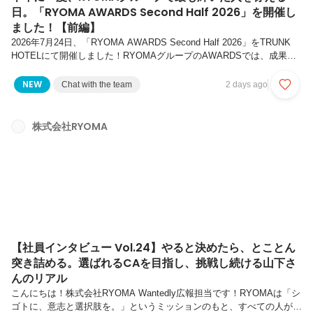
日。「RYOMA AWARDS Second Half 2026」を開催し
ました！【前編】
2026年7月24日、「RYOMA AWARDS Second Half 2026」をTRUNK
HOTELにて開催しました！RYOMAグループのAWARDSでは、成果だ
けでなく、周囲への影響や日々の行動も含め、その半期に輝いたメンバ
ーやチームを表彰します。このイベントは、半年に一度、RYOMA・
NEW
Chat with the team
2 days ago
Nicopに関わる社員や業務委託メンバーが一堂に会し、お互いの挑戦を
称え合う特別なイベントです。今回の記事では、第5期下半期の
AWARDSの様子（前編）をお届けします。「RYOMAってどんな会
株式会社RYOMA
社？」イベントは、そんな問いから始まるオープニングムービーで幕を
開けました。オープニングムービーには、R...
【社員インタビュー Vol.24】やると決めたら、とことん
突き詰める。選ばれるCAを目指し、挑戦し続ける山下さ
んのリアル
こんにちは！株式会社RYOMA Wantedly広報担当です！RYOMAは「シ
ゴトに、意志と選択肢を。」というミッションのもと、すべての人が自