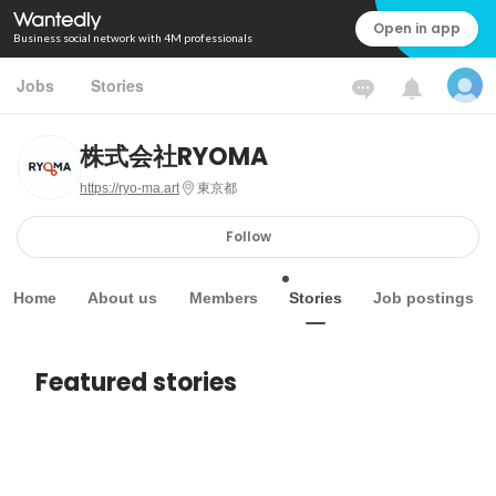
Open in app
Business social network with 4M professionals
Jobs
Stories
株式会社RYOMA
https://ryo-ma.art
東京都
Follow
Home
About us
Members
Stories
Job postings
Featured stories