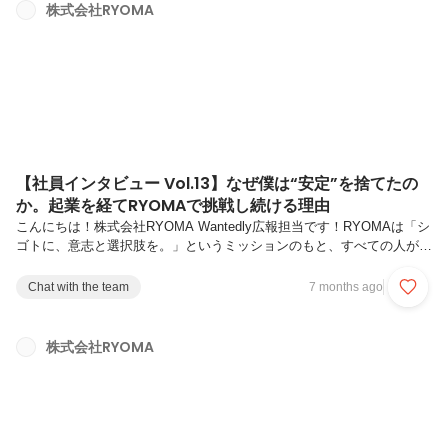
織全体の挑戦へとつながっていく。RYOMAでは、そんな挑戦の循環が
株式会社RYOMA
日常に根づいています。第14弾では、リクルートアドバイザーとして
成長を続ける三嶋晴仁さんにインタビュー。大学時代サッカーの...
【社員インタビュー Vol.13】なぜ僕は“安定”を捨てたの
か。起業を経てRYOMAで挑戦し続ける理由
こんにちは！株式会社RYOMA Wantedly広報担当です！RYOMAは「シ
ゴトに、意志と選択肢を。」というミッションのもと、すべての人が自
分らしいキャリアを築けるようサポートしています。今回の記事では、
RYOMAが大切にしている新コンセプトである「挑戦循環型組織」 を体
Chat with the team
7 months ago
現しているメンバーをご紹介します。“挑戦して終わり”ではなく、“挑戦
が次の挑戦を生む”。一人ひとりの挑戦が仲間の成長を促し、そして組
織全体の挑戦へとつながっていく。RYOMAでは、そんな挑戦の循環が
株式会社RYOMA
日常に根づいています。第13弾では、キャリアアドバイザーとして求
職者一人ひとりの人生に深く向き合い続ける、田中康真さんにイ...