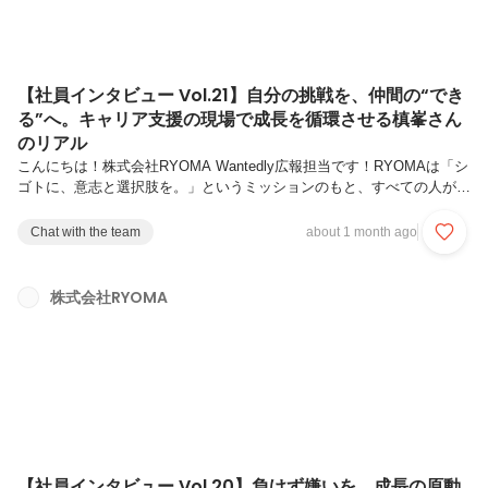
【社員インタビュー Vol.21】自分の挑戦を、仲間の“でき
る”へ。キャリア支援の現場で成長を循環させる槙峯さん
のリアル
こんにちは！株式会社RYOMA Wantedly広報担当です！RYOMAは「シ
ゴトに、意志と選択肢を。」というミッションのもと、すべての人が自
分らしいキャリアを築けるようサポートしています。今回の記事では、
RYOMAが大切にしている新コンセプトである「挑戦循環型組織」 を体
Chat with the team
about 1 month ago
現しているメンバーをご紹介します。“挑戦して終わり”ではなく、“挑戦
が次の挑戦を生む”。一人ひとりの挑戦が仲間の成長を促し、そして組
織全体の挑戦へとつながっていく。RYOMAでは、そんな挑戦の循環が
株式会社RYOMA
日常に根づいています。第21弾では、RYOMAの「挑戦循環型組織」を
体現する槙峯光涼さんにインタビュー。教員、エンジニア、...
【社員インタビュー Vol.20】負けず嫌いを、成長の原動