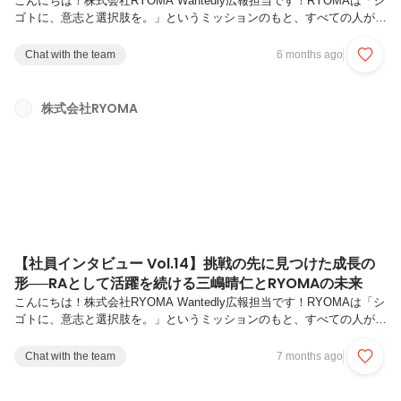
こんにちは！株式会社RYOMA Wantedly広報担当です！RYOMAは「シ
ゴトに、意志と選択肢を。」というミッションのもと、すべての人が自
分らしいキャリアを築けるようサポートしています。今回の記事では、
RYOMAが大切にしている新コンセプトである「挑戦循環型組織」 を体
Chat with the team
6 months ago
現しているメンバーをご紹介します。“挑戦して終わり”ではなく、“挑戦
が次の挑戦を生む”。一人ひとりの挑戦が仲間の成長を促し、そして組
織全体の挑戦へとつながっていく。RYOMAでは、そんな挑戦の循環が
株式会社RYOMA
日常に根づいています。第15弾では、RYOMAの「挑戦循環型組織」を
体現する若林さんにインタビュー。キャリアを通じて「人の...
【社員インタビュー Vol.14】挑戦の先に見つけた成長の
形──RAとして活躍を続ける三嶋晴仁とRYOMAの未来
こんにちは！株式会社RYOMA Wantedly広報担当です！RYOMAは「シ
ゴトに、意志と選択肢を。」というミッションのもと、すべての人が自
分らしいキャリアを築けるようサポートしています。今回の記事では、
RYOMAが大切にしている新コンセプトである「挑戦循環型組織」 を体
Chat with the team
7 months ago
現しているメンバーをご紹介します。“挑戦して終わり”ではなく、“挑戦
が次の挑戦を生む”。一人ひとりの挑戦が仲間の成長を促し、そして組