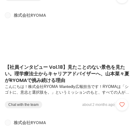
現しているメンバーをご紹介します。“挑戦して終わり”ではなく、“挑戦
が次の挑戦を生む”。一人ひとりの挑戦が仲間の成長を促し、そして組
織全体の挑戦へとつながっていく。RYOMAでは、そんな挑戦の循環が
株式会社RYOMA
日常に根づいています。第19弾では、RYOMAの「挑戦循環型組織」を
体現する渡辺さんにインタビュー。広島で生まれ育ち、体育...
【社員インタビュー Vol.18】見たことのない景色を見た
い。理学療法士からキャリアアドバイザーへ、山本菜々夏
がRYOMAで挑み続ける理由
こんにちは！株式会社RYOMA Wantedly広報担当です！RYOMAは「シ
ゴトに、意志と選択肢を。」というミッションのもと、すべての人が自
分らしいキャリアを築けるようサポートしています。今回の記事では、
RYOMAが大切にしている新コンセプトである「挑戦循環型組織」 を体
Chat with the team
about 2 months ago
現しているメンバーをご紹介します。“挑戦して終わり”ではなく、“挑戦
が次の挑戦を生む”。一人ひとりの挑戦が仲間の成長を促し、そして組
織全体の挑戦へとつながっていく。RYOMAでは、そんな挑戦の循環が
株式会社RYOMA
日常に根づいています。第18弾では、RYOMAの「挑戦循環型組織」を
体現する山本さんにインタビュー。理学療法士として総合病...