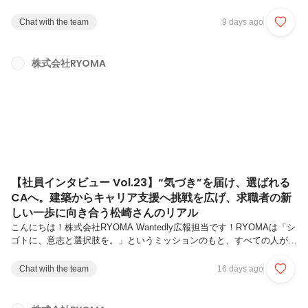
分らしいキャリアを築けるようサポートしています。今回の記事では、
RYOMAが大切にしている新コンセプトである「挑戦循環型組織」 を体
Chat with the team
9 days ago
現しているメンバーをご紹介します。“挑戦して終わり”ではなく、“挑戦
が次の挑戦を生む”。一人ひとりの挑戦が仲間の成長を促し、そして組
織全体の挑戦へとつながっていく。RYOMAでは、そんな挑戦の循環が
株式会社RYOMA
日常に根づいています。第24弾では、RYOMAの「挑戦循環型組織」を
体現する山下さんにインタビュー。滋賀県出身。小学生の頃...
【社員インタビュー Vol.23】“気づき”を届け、選ばれる
CAへ。建築からキャリア支援へ挑戦を広げ、求職者の新
しい一歩に向き合う松崎さんのリアル
こんにちは！株式会社RYOMA Wantedly広報担当です！RYOMAは「シ
ゴトに、意志と選択肢を。」というミッションのもと、すべての人が自
分らしいキャリアを築けるようサポートしています。今回の記事では、
RYOMAが大切にしている新コンセプトである「挑戦循環型組織」 を体
Chat with the team
16 days ago
現しているメンバーをご紹介します。“挑戦して終わり”ではなく、“挑戦
が次の挑戦を生む”。一人ひとりの挑戦が仲間の成長を促し、そして組
織全体の挑戦へとつながっていく。RYOMAでは、そんな挑戦の循環が