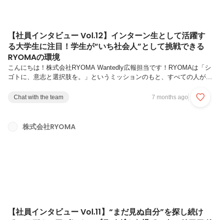
【社員インタビュー Vol.12】インターン生として活躍す
る大学生に注目！学生が“いち社会人”として挑戦できる
RYOMAの環境
こんにちは！株式会社RYOMA Wantedly広報担当です！RYOMAは「シ
ゴトに、意志と選択肢を。」というミッションのもと、すべての人が自
分らしいキャリアを築けるようサポートしています。今回の記事では、
RYOMAが大切にしている新コンセプトである「挑戦循環型組織」 を体
Chat with the team
7 months ago
現しているメンバーをご紹介します。“挑戦して終わり”ではなく、“挑戦
が次の挑戦を生む”。一人ひとりの挑戦が仲間の成長を促し、そして組
織全体の挑戦へとつながっていく。RYOMAでは、そんな挑戦の循環が
株式会社RYOMA
日常に根づいています。第12弾では、RYOMAで大学生インターンとし
て活躍する田中さん（4年）と岡島さん（2年）の2名にイ...
【社員インタビュー Vol.11】“まだ見ぬ自分”を探し続け