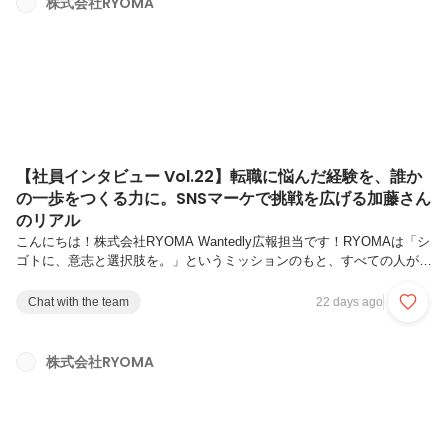
株式会社RYOMA
日常に根づいています。第23弾では、RYOMAの「挑戦循環型組織」を
体現する松崎祥治さんにインタビュー。宮崎県出身。幼い頃...
【社員インタビュー Vol.22】転職に悩んだ経験を、誰か
の一歩をつくる力に。SNSマーケで挑戦を広げる加藤さん
のリアル
こんにちは！株式会社RYOMA Wantedly広報担当です！RYOMAは「シ
ゴトに、意志と選択肢を。」というミッションのもと、すべての人が自
分らしいキャリアを築けるようサポートしています。今回の記事では、
RYOMAが大切にしている新コンセプトである「挑戦循環型組織」 を体
Chat with the team
22 days ago
現しているメンバーをご紹介します。“挑戦して終わり”ではなく、“挑戦
が次の挑戦を生む”。一人ひとりの挑戦が仲間の成長を促し、そして組
織全体の挑戦へとつながっていく。RYOMAでは、そんな挑戦の循環が
株式会社RYOMA
日常に根づいています。第22弾では、RYOMAの「挑戦循環型組織」を
体現する加藤結菜さんにインタビュー。栃木県宇都宮市出身...