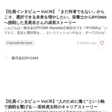
【社員インタビュー Vol.16】「まだ何者でもない」から
こそ、選択できる未来を増やしたい。栄養士からRYOMA
へ挑戦した見尾谷さんの成長ストーリー
こんにちは！株式会社RYOMA Wantedly広報担当です！RYOMAは「シ
ゴトに、意志と選択肢を。」というミッションのもと、すべての人が自
分らしいキャリアを築けるようサポートしています。今回の記事では、
RYOMAが大切にしている新コンセプトである「挑戦循環型組織」 を体
Chat with the team
2 months ago
現しているメンバーをご紹介します。“挑戦して終わり”ではなく、“挑戦
が次の挑戦を生む”。一人ひとりの挑戦が仲間の成長を促し、そして組
織全体の挑戦へとつながっていく。RYOMAでは、そんな挑戦の循環が
株式会社RYOMA
日常に根づいています。第16弾では、RYOMAの「挑戦循環型組織」を
体現する見尾谷さんにインタビュー。保育園の栄養士として...
【社員インタビュー Vol.15】“人のために働く”という軸
で挑戦を繋げる──若林虎太郎のキャリアストーリー