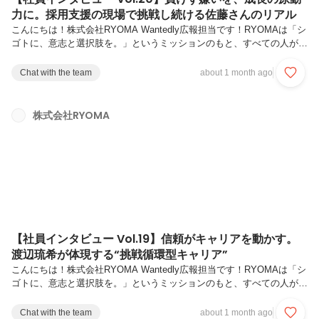
力に。採用支援の現場で挑戦し続ける佐藤さんのリアル
こんにちは！株式会社RYOMA Wantedly広報担当です！RYOMAは「シ
ゴトに、意志と選択肢を。」というミッションのもと、すべての人が自
分らしいキャリアを築けるようサポートしています。今回の記事では、
RYOMAが大切にしている新コンセプトである「挑戦循環型組織」 を体
Chat with the team
about 1 month ago
現しているメンバーをご紹介します。“挑戦して終わり”ではなく、“挑戦
が次の挑戦を生む”。一人ひとりの挑戦が仲間の成長を促し、そして組
織全体の挑戦へとつながっていく。RYOMAでは、そんな挑戦の循環が
株式会社RYOMA
日常に根づいています。第20弾では、RYOMAの「挑戦循環型組織」を
体現する佐藤さんにインタビュー。青森県出身、学生時代は...
【社員インタビュー Vol.19】信頼がキャリアを動かす。
渡辺琉希が体現する“挑戦循環型キャリア”
こんにちは！株式会社RYOMA Wantedly広報担当です！RYOMAは「シ
ゴトに、意志と選択肢を。」というミッションのもと、すべての人が自
分らしいキャリアを築けるようサポートしています。今回の記事では、
RYOMAが大切にしている新コンセプトである「挑戦循環型組織」 を体
Chat with the team
about 1 month ago