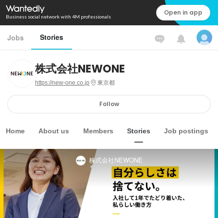
Open in app
Business social network with 4M professionals
Stories
Jobs
株式会社NEWONE
https://new-one.co.jp
東京都
Follow
Home
About us
Members
Stories
Job postings
株式会社NEWONE