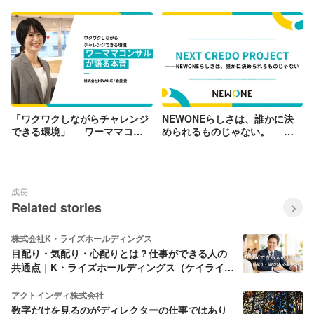
運命を受け入れ、ツイートが大
の裏にある想いとは
バズりするまで
「ワクワクしながらチャレンジ
NEWONEらしさは、誰かに決
できる環境」──ワーママコン
められるものじゃない。──全
サルが語る本音
社員で再定義した「私たちの
CREDO」
成長
Related stories
株式会社K・ライズホールディングス
目配り・気配り・心配りとは？仕事ができる人の
共通点｜K・ライズホールディングス（ケイライ
ズ)
アクトインディ株式会社
数字だけを見るのがディレクターの仕事ではあり