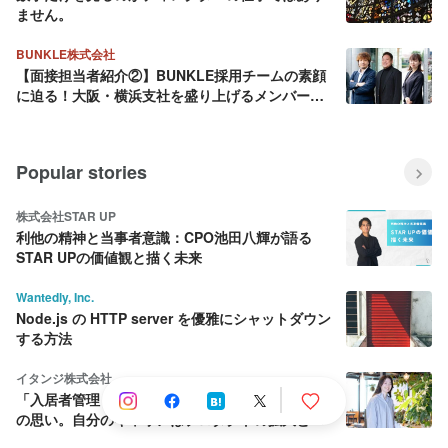
ません。
BUNKLE株式会社
【面接担当者紹介②】BUNKLE採用チームの素顔
に迫る！大阪・横浜支社を盛り上げるメンバーを
ご紹介
Popular stories
株式会社STAR UP
利他の精神と当事者意識：CPO池田八輝が語る
STAR UPの価値観と描く未来
Wantedly, Inc.
Node.js の HTTP server を優雅にシャットダウン
する方法
イタンジ株式会社
「入居者管理くん」PdM、導入企業の課題解決へ
の思い。自分のキャリアはプロダクトの拡大と共
に育む。