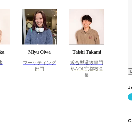
ka
Miyu Oiwa
Taishi Takami
者
マーケティング
総合型選抜専門
部門
塾AOI/京都校舎
長
J
C