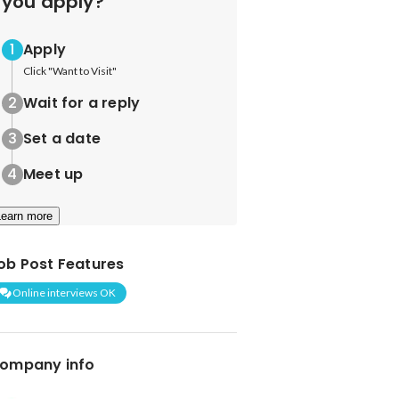
you apply?
Apply
Click "Want to Visit"
Wait for a reply
Set a date
Meet up
Learn more
ob Post Features
Online interviews OK
ompany info