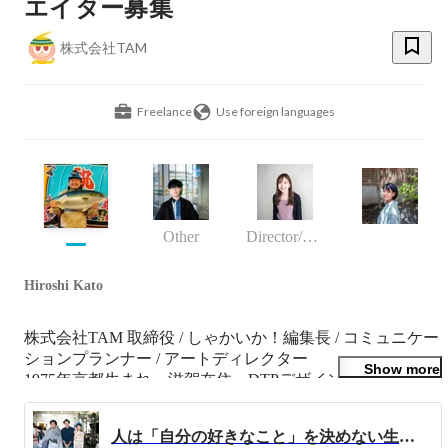
エイター募集
株式会社TAM
Freelance
Use foreign languages
Other
Director/manager
Hiroshi Kato
株式会社TAM 取締役 / しゃかいか！編集長 / コミュニケー
ションプランナー / アートディレクター

Show more
1975年京都生まれ、滋賀在住。DTPデザイン、ECサイト
の立ち上げなどを経て株式会社TAM入社。数多くのWebプ
ロジェクトに携わる。ASCIIウェブプロフェッショナルに
人は「自分の好きなこと」を決めない生き物。”好き” が見つからずもがいている人に伝えたいこと
て、「今日からできるFacebookファンページ制作＆運用ガ