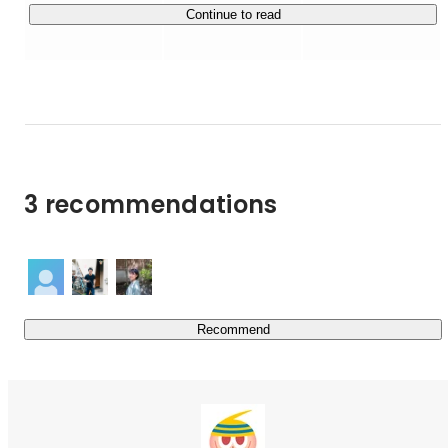
共創する「受託」はAIでますますおもしろくなっていきま
Continue to read
す。

AIとコミュニケーションする『指揮者』、

そのアウトプットを固有の事情に合わせてカスタマイズす
る『仕上者』、

TAMスタッフ全員が、

ますます重宝されるこの『指揮者』と『仕上者』になれる
よう、

3 recommendations
考える力、問いを産み出す力、高度な専門性、歴史やアー
トなどのパターン認識、オーケストレーション、、、

と言ったAI時代に求められるスキルを磨きながら、AIを楽
しめるAIドリブンな組織になっていきます。

これからあらゆるサービスも製品もAIネイティブに作り変
Recommend
えられていきますから、

共創受託は、ますます必要でおもしろくなります！

■仕事を楽しむ人の時代

●「その仕事や会社が好き・共感できる」
