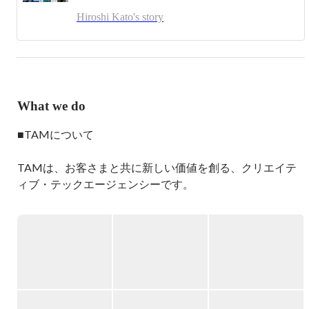
イド」を連載し出版。Webメディア「しゃかいか！」を通
Hiroshi Kato's story
じてものづくり企業と消費者の新しい関係づくりに挑む。

http://www.shakaika.jp/
What we do
■TAMについて

TAMは、お客さまと共に新しい価値を創る、クリエイテ
ィブ・テックエージェンシーです。

製品・サービスの新しい価値を共創し、制作・開発のモノ
づくりから、マーケティング、現場運用まで伴走します。

■AIを楽しみながら使いこなすAIドリブンな組織になりま
す。
