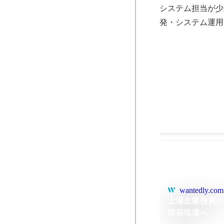
システム担当が少
発・システム運用
ポイント機能
つくりおき.jpの
Apr 2023
-
Aug 2023
wantedly.com
上場企業役員
開発現場へ