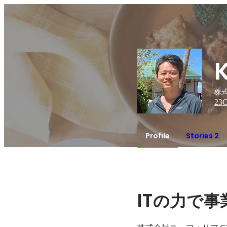
株式
23
C
Profile
Stories 2
IT
の力で事