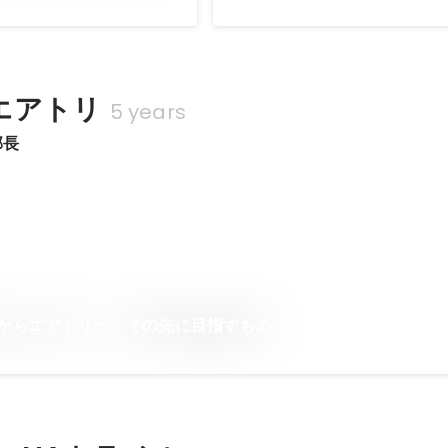
エアトリ
5 years
部長
ルからエアトリへ、その先に目指すもの