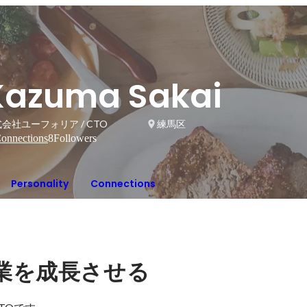
Kazuma Sakai
会社ユーフォリア / CTO
練馬区
onnections
8
Followers
Personality
Connections
業を成長させる