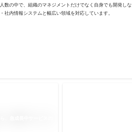
人数の中で、組織のマネジメントだけでなく自身でも開発しな
・社内情報システムと幅広い領域を対応しています。
実装
ポイント機能の実装
つくりおき.jpでの果物販売
発
つくりおき.jpでの果物販売に関す
発を担当
から、急成長中サービスの
Jan 2023
-
Mar 2023