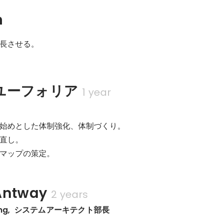
n
成長させる。
ユーフォリア
1 year
始めとした体制強化、体制づくり。

直し。

マップの策定。
ntway
2 years
eering,  システムアーキテクト部長