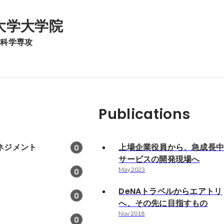
大学大学院
報科学専攻
Publications
ネジメント
上場企業役員から、急成長
0
サービスの開発現場へ
May 2023
0
DeNAトラベルからエアトリ
0
へ、その先に目指すもの
Nov 2018
0