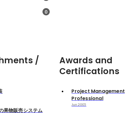
0
s
hments /
Awards and
Certifications
装
Project Management
Professional
Jun 2005
での果物販売システム