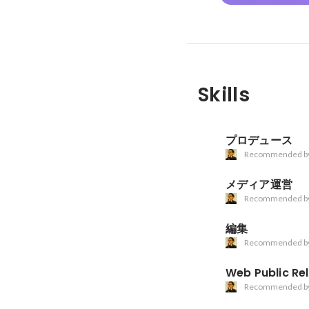
Skills
プロデュース
Recommended b
メディア運営
Recommended b
編集
Recommended b
Web Public Re
Recommended b