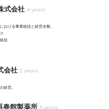
株式会社
4 years
における事業統括と経営全般。

ス

統括

式会社
2 years
の経営。
再春館製薬所
8 years