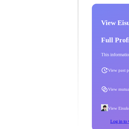
View Eis
Full Prof
This informatio
View past p
View mutua
View Eisuke
Log in to 