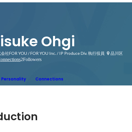
Eisuke Ohgi
社FOR YOU / FOR YOU Inc. / IP Produce Div. 執行役員
品川区
onnections
2
Followers
Personality
Connections
oduction