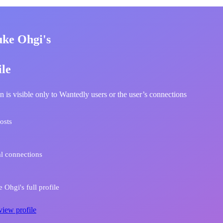
uke Ohgi's
ile
n is visible only to Wantedly users or the user’s connections
osts
l connections
 Ohgi's full profile
view profile