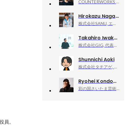
COUNTERWORKS inc, CEO
Hirokazu Nagano
株式会社SANU, エリアマネジメント本部エリアオペレーション
Takahiro Iwakami
株式会社GIG, 代表取締役
Shunnichi Aoki
株式会社タチアゲ, 代表取締役
Ryohei Kondo
彩の国さいたま芸術劇場, 次期芸術監督
役員。