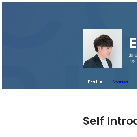
株式会
59
C
Profile
Stories
Self Intr