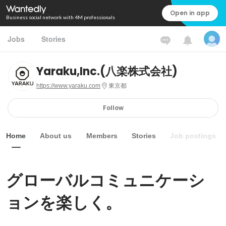
Open in app
Business social network with 4M professionals
Jobs
Stories
Yaraku,Inc.(八楽株式会社)
https://www.yaraku.com
東京都
Follow
Home
About us
Members
Stories
Job postings
グローバルコミュニケーシ
ョンを楽しく。