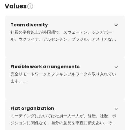
Values
Team diversity
社員の半数以上が外国籍で、スウェーデン、シンガポー
ル、ウクライナ、アルゼンチン、ブラジル、アメリカなど
出身国は様々です。

多様性はなによりも八楽が大切にしている価値観です。多
様性があるからこそ、強みが生まれ、組織としての魅力も
Flexible work arrangements
高まります。

国籍だけでなく、社員一人ひとりが置かれた状況も尊重し
完全リモートワークとフレキシブルワークを取り入れてい
ています。子育てや介護をしながら働いている人は、家庭
ます。

を第一に考えた働き方でOKです。

社員の多くは地方都市在住で、自分のライフスタイルに合
その人がその人らしく最大限のパフォーマンスを発揮でき
った勤務スタイルで働いています。

る仕事の進め方を自ら考えてもらい、実践してもらってい
こうした環境でしっかり結果を残す。それが八楽の良さで
Flat organization
ます。
あり、強さです。

日本全国どこにいても働ける。八楽の魅力です。
ミーテイングにおいては社員一人一人が、経歴、社歴、ポ
ジションに関係なく、自分の意見を率直に伝えあい、その
意見を尊重するカルチャーがあります。意思決定は、CEO