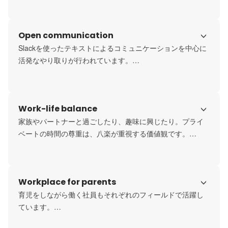
やCTOが決めるのではなく、そのタスクを任されている人
が、状況から判断して良いと思われる方法でしていきま
Open communication
す。

ですが、困難にぶつかったり、上手くいかなかったとき
Slackを使ったテキストによるコミュニケーションを中心に
は、社員全員で共有し、担当の枠を超えてサポートしあい
活発なやり取りが行われています。

ます。もちろん、CEOやCTOも他の社員と同じように、力
社内チャットでは、いつもみんなが仕事でうまくいったこ
になれるときは協同作業をしていきます。
と、プライベートで見つけた面白いものなど多岐にわたる
話題が飛び交っています。

Work-life balance
社内のミーティングはすべて録画し、オンラインツールで
家族やパートナーと過ごしたり、趣味に興じたり。プライ
ベートの時間の尊重は、八楽が重視する価値観です。

「私生活を犠牲にしてまで働くことに意味はない」

代表の坂西がよく口にする言葉です。

八楽は残業時間が少なく、有給休暇の取得率も高いカルチ
Workplace for parents
ャーです。

ライフがあってのワーク。その逆であってはなりません。
育児をしながら働く社員もそれぞれのフィールドで活躍し
ています。

子育てがあるからキャリアを諦める。これほど悲しいこと