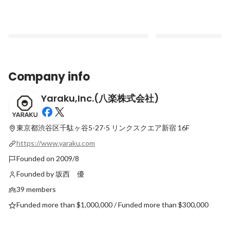
Company info
Yaraku,Inc.(八楽株式会社)
八楽の社員は仕事も、プライベートも、妥
「採用できる必然」を
協しない。多様性あふれる八楽のセールス
くりくる”仕事を模索
社員の一日を紹介します
東京都渋谷区千駄ヶ谷5-27-5
リンクスクエア新宿 16F
Latest
Latest
https://www.yaraku.com
Founded on 2009/8
Founded by 坂西 優
39 members
Funded more than $1,000,000 / Funded more than $300,000