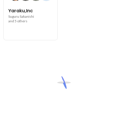
Yaraku,Inc
Suguru Sakanishi
and 5 others