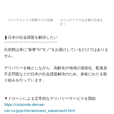
フリーアドレスで昇降デスク完備
カフェテリアでも仕事が出来ま
す！
▍日本の社会課題を解決したい

￣￣￣￣￣￣￣￣￣￣￣￣￣￣

出前館は単に"食事"や"モノ"をお届けしているだけではありま
せん。

デリバリーを軸としながら、高齢化や地域の過疎化、配達員
不足問題などの日本の社会課題解決のため、多岐にわたる取
り組みを行っています。

https://corporate.demae-
can.co.jp/pr/info/aeronext_sakaimachi.html