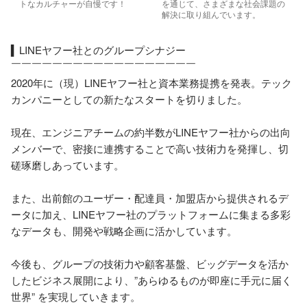
トなカルチャーが自慢です！
を通じて、さまざまな社会課題の
解決に取り組んでいます。
▍LINEヤフー社とのグループシナジー

￣￣￣￣￣￣￣￣￣￣￣￣￣￣￣￣￣￣

2020年に（現）LINEヤフー社と資本業務提携を発表。テック
カンパニーとしての新たなスタートを切りました。

現在、エンジニアチームの約半数がLINEヤフー社からの出向
メンバーで、密接に連携することで高い技術力を発揮し、切
磋琢磨しあっています。

また、出前館のユーザー・配達員・加盟店から提供されるデ
ータに加え、LINEヤフー社のプラットフォームに集まる多彩
なデータも、開発や戦略企画に活かしています。

今後も、グループの技術力や顧客基盤、ビッグデータを活か
したビジネス展開により、”あらゆるものが即座に手元に届く
世界” を実現していきます。
