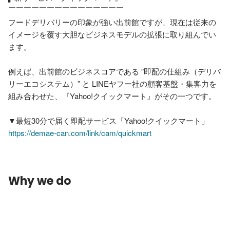
￣￣￣￣￣￣￣￣￣￣￣￣￣￣￣

フードデリバリーの印象が強い出前館ですが、現在は従来の
イメージを覆す大胆なビジネスモデルの拡張に取り組んでい
ます。

例えば、出前館のビジネスコアである ”即配の仕組み（デリバ
リーエコシステム）” と LINEヤフー社の顧客基盤・集客力を
組み合わせた、『Yahoo!クイックマート』がその一つです。

https://demae-can.com/link/cam/quickmart
Why we do