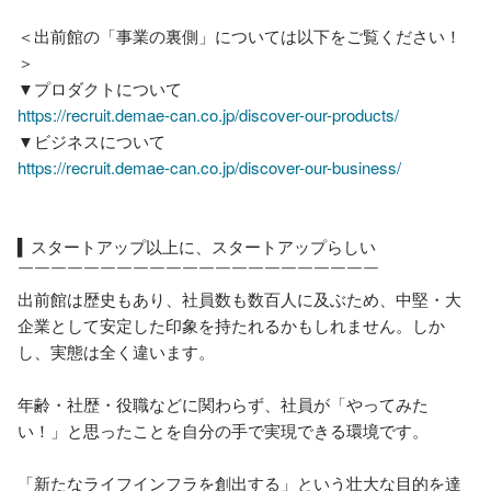
＜出前館の「事業の裏側」については以下をご覧ください！
＞

https://recruit.demae-can.co.jp/discover-our-products/
https://recruit.demae-can.co.jp/discover-our-business/
▍スタートアップ以上に、スタートアップらしい

￣￣￣￣￣￣￣￣￣￣￣￣￣￣￣￣￣￣￣￣￣￣

出前館は歴史もあり、社員数も数百人に及ぶため、中堅・大
企業として安定した印象を持たれるかもしれません。しか
し、実態は全く違います。

年齢・社歴・役職などに関わらず、社員が「やってみた
い！」と思ったことを自分の手で実現できる環境です。

「新たなライフインフラを創出する」という壮大な目的を達