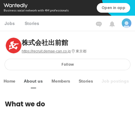
Open in app
Business social network with 4M professionals
Jobs
Stories
株式会社出前館
https://recruit.demae-can.co.jp
東京都
Follow
Home
About us
Members
Stories
Job postings
What we do