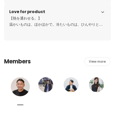
Love for product
【相手目線になる。】

私たちが創出するサービスは、お店が届けたいモノがあ
【熱を通わせる。】

り、配達してくれるパートナーがいて、最終的に受け取っ
温かいものは、ほかほかで。冷たいものは、ひんやりと。
てくれる生活者、そのみんなが喜んでくれてこそ。どんな
モノが届いた時の感触は、それにふさわしい温度であるべ
サービスも、相手の目線に立った上で創り出します。
きです。もちろん配達する人は、いつでもぬくもりのある
接客を。食べ物にしろ、人の接し方にしろ、私たちは常に
熱のある届け方を実践します。
Members
View more