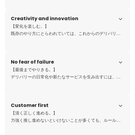
テークホルダーを巻き込みながら、チームワークを大切に
仕事に挑んでいます。
Creativity and innovation
【変化を楽しむ。】

既存のやり方にとらわれていては、これからのデリバリー
の日常化や新たなサービスを生み出せない。物事に対する
見方を変えたり、新しい意見に耳を傾けたり、私たちは変
化を前向きに受け入れながら、解決策を探ります。
No fear of failure
【最後までやりきる。】

デリバリーの日常化や新たなサービスを生み出すには、時
間がかかるもの。理解を得たり、賛同してもらったり、
様々な人たちと協働することも多々ある仕事です。私たち
は、粘り強く推し進め、最後まで責任を持ってやりきりま
Customer first
す。
【清く正しく進める。】

力強く推し進めないといけないことが多くても、ルールを
守り、世の中に求められる、喜ばれることを届けるために
何事も誠実に取り組みます。
