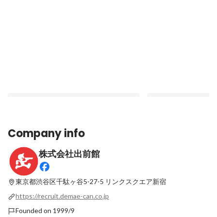
Company info
株式会社出前館
双方向のコミュニケーションを重視！「カ
業界最古参ながら創業
ジュアル面談」にかける出前館の思い
館」の柔軟な働き方と
東京都渋谷区千駄ヶ谷5-27-5
リンクスクエア新宿
Pinned
Pinned
https://recruit.demae-can.co.jp
Founded on 1999/9