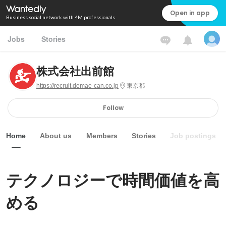
Open in app
Business social network with 4M professionals
Jobs
Stories
株式会社出前館
https://recruit.demae-can.co.jp
東京都
Follow
Home
About us
Members
Stories
Job postings
テクノロジーで時間価値を高
める