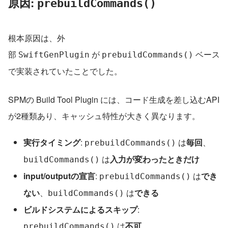
原因: 
prebuildCommands()
根本原因は、外
部 
 が 
 ベース
SwiftGenPlugin
prebuildCommands()
で実装されていたことでした。
SPMの Build Tool Plugin には、コード生成を差し込むAPI
が2種類あり、キャッシュ特性が大きく異なります。
実行タイミング
: 
 は
毎回
、
prebuildCommands()
 は
入力が変わったときだけ
buildCommands()
input/outputの宣言
: 
 は
でき
prebuildCommands()
ない
、
 は
できる
buildCommands()
ビルドシステムによるスキップ
: 
 は
不可
、
prebuildCommands()