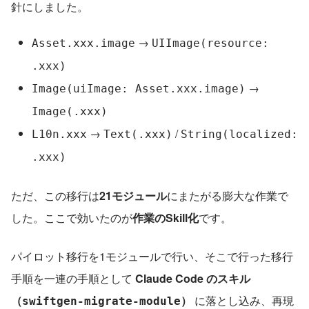
針にしました。
 → 
Asset.xxx.image
UIImage(resource: 
.xxx)
 → 
Image(uiImage: Asset.xxx.image)
Image(.xxx)
 → 
 / 
L10n.xxx
Text(.xxx)
String(localized: 
.xxx)
ただ、この移行は
21モジュール
にまたがる膨大な作業で
した。ここで効いたのが
作業のSkill化
です。
パイロット移行を1モジュールで行い、そこで行った移行
手順を一連の手順として 
Claude Code のスキル
（
）
 に落とし込み、再現
swiftgen-migrate-module