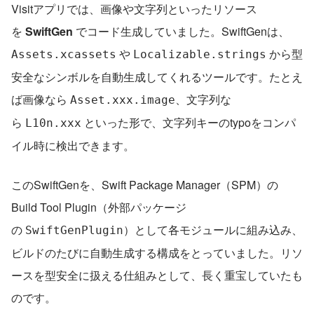
Visitアプリでは、画像や文字列といったリソース
を 
SwiftGen
 でコード生成していました。SwiftGenは、
 や 
 から型
Assets.xcassets
Localizable.strings
安全なシンボルを自動生成してくれるツールです。たとえ
ば画像なら 
、文字列な
Asset.xxx.image
ら 
 といった形で、文字列キーのtypoをコンパ
L10n.xxx
イル時に検出できます。
このSwiftGenを、Swift Package Manager（SPM）の 
Build Tool Plugin（外部パッケージ
の 
）として各モジュールに組み込み、
SwiftGenPlugin
ビルドのたびに自動生成する構成をとっていました。リソ
ースを型安全に扱える仕組みとして、長く重宝していたも
のです。