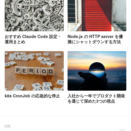
おすすめ Claude Code 設定・
Node.js の HTTP server を優
運用まとめ
雅にシャットダウンする方法
k8s CronJob の応急的な停止
入社から一年でプロダクト開発
を通じて深めた3つの視点
iOS