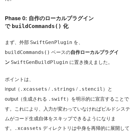
Phase 0: 自作のローカルプラグイン
で 
 化
buildCommands()
まず、外部 
 を、
SwiftGenPlugin
 ベースの
自作ローカルプラグイ
buildCommands()
ン
 に置き換えました。
SwiftGenBuildPlugin
ポイントは、
input（
 / 
 / 
）と 
.xcassets
.strings
.stencil
output（生成される 
）を明示的に宣言することで
.swift
す。これにより、入力が変わっていなければビルドシステ
ムがコード生成自体をスキップできるようになりま
す。
 ディレクトリは中身を再帰的に展開して 
.xcassets