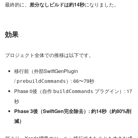
最終的に、
差分なしビルドは約14秒
になりました。
効果
プロジェクト全体での推移は以下です。
移行前（外部SwiftGenPlugin 
/ 
）: 66〜79秒
prebuildCommands
Phase 0後（自作 
 プラグイン）: 17
buildCommands
秒
Phase 3後（SwiftGen完全除去）: 約14秒（約80%削
減）