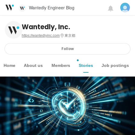
Wantedly Engineer Blog
Wantedly, Inc.
https://wantedlyinc.com
東京都
Follow
Home
About us
Members
Stories
Job postings