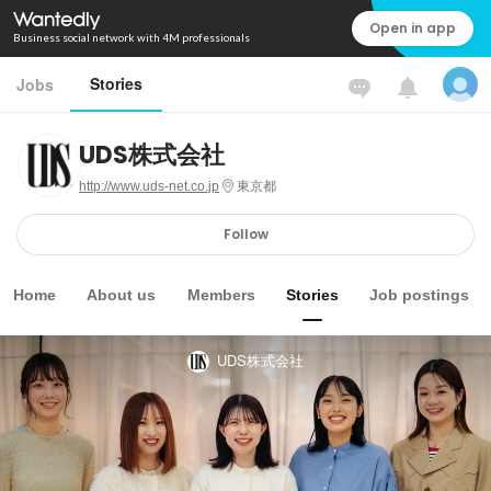
Open in app
Business social network with 4M professionals
Stories
Jobs
UDS株式会社
http://www.uds-net.co.jp
東京都
Follow
Home
About us
Members
Stories
Job postings
UDS株式会社