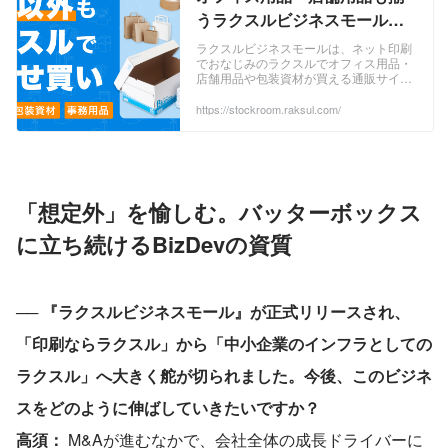
うラクスルビジネスモール｜
ネット印刷のラクスル
ラクスルビジネスモールは、ネット印刷
でおなじみのラクスルでオフィス用品・
店舗用品や包装資材が買える通販サイト
です。24時間注文受付、初回送料無料。
2回目以降も1,500円以上の注文で送料無
https://stockroom.raksul.com/
料。
「想定外」を愉しむ。バッターボックス
に立ち続けるBizDevの資質
──
 『ラクスルビジネスモール』が正式リリースされ、
「印刷ならラクスル」から「中小企業のインフラとしての
ラクスル」へ大きく舵が切られました。今後、このビジネ
スをどのように伸ばしていきたいですか？
高須： 
M&Aが進むなかで、会社全体の成長ドライバーに