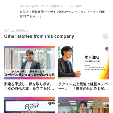
Job postings for デザイン制作オペレーション推進
急拡大！新規事業ーデザイン制作オペレーションリーダー 自動
化/標準化立上げ
ラクスル株式会社
Other stories from this company
安定を手放し、夢を取り戻す。
ラクスル史上最速で経営メンバ
「次の時代の旗」を立てる50歳
ーへ。 「世界の仕組みを変え
からの挑戦
る」挑戦の軌跡と、新卒が創る
未来