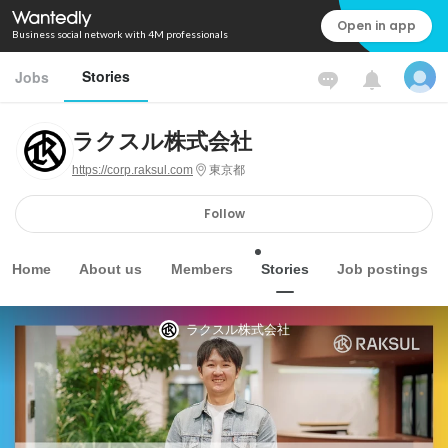
Open in app
Business social network with 4M professionals
Stories
Jobs
ラクスル株式会社
https://corp.raksul.com
東京都
Follow
Home
About us
Members
Stories
Job postings
ラクスル株式会社