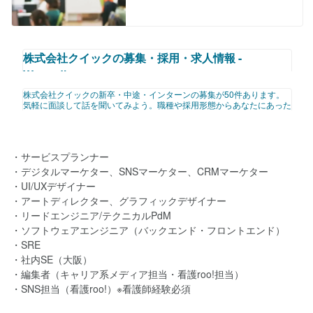
株式会社クイックの募集・採用・求人情報 -
Wantedly
株式会社クイックの新卒・中途・インターンの募集が50件あります。
気軽に面談して話を聞いてみよう。職種や採用形態からあなたにあった
https://www.wantedly.com/companies/quick/projects
募集を見つけることができます。募集では「どんなことをやるのか」は
もちろん、「なぜやるのか」「どうやるのか」や実際に一緒に働くメン
バーについて知ることができます。
・サービスプランナー
・デジタルマーケター、SNSマーケター、CRMマーケター
・UI/UXデザイナー
・アートディレクター、グラフィックデザイナー
・リードエンジニア/テクニカルPdM
・ソフトウェアエンジニア（バックエンド・フロントエンド）
・SRE
・社内SE（大阪）
・編集者（キャリア系メディア担当・看護roo!担当）
・SNS担当（看護roo!）※看護師経験必須