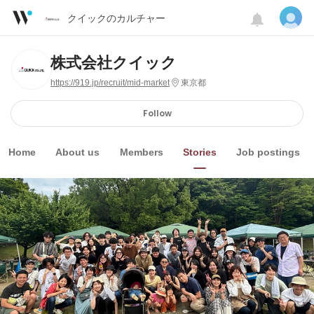
クイックのカルチャー
株式会社クイック
https://919.jp/recruit/mid-market
東京都
Follow
Home
About us
Members
Stories
Job postings