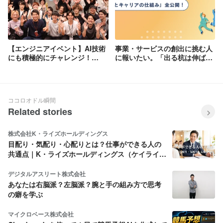
【エンジニアイベント】AI技術
事業・サービスの創出に挑む人
にも積極的にチャレンジ！
に報いたい。「出る杭は伸ば
Engineer BootCamp中間発表
す」評価制度とキャリアパス
会レポート
ココロオドル瞬間
Related stories
株式会社K・ライズホールディングス
目配り・気配り・心配りとは？仕事ができる人の
共通点｜K・ライズホールディングス（ケイライ
ズ)
デジタルアスリート株式会社
あなたは右脳派？左脳派？腕と手の組み方で思考
の癖を学ぶ
マイクロベース株式会社