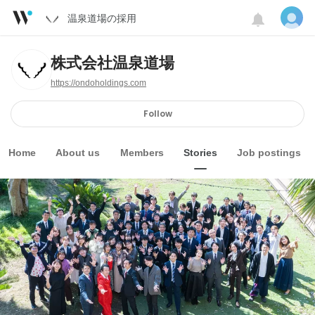
温泉道場の採用
株式会社温泉道場
https://ondoholdings.com
Follow
Home
About us
Members
Stories
Job postings