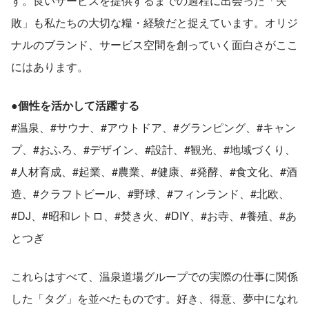
す。良いサービスを提供するまでの過程に出会った「失
敗」も私たちの大切な糧・経験だと捉えています。オリジ
ナルのブランド、サービス空間を創っていく面白さがここ
にはあります。
●個性を活かして活躍する
#温泉、#サウナ、#アウトドア、#グランピング、#キャン
プ、#おふろ、#デザイン、#設計、#観光、#地域づくり、
#人材育成、#起業、#農業、#健康、#発酵、#食文化、#酒
造、#クラフトビール、#野球、#フィンランド、#北欧、
#DJ、#昭和レトロ、#焚き火、#DIY、#お寺、#養殖、#あ
とつぎ
これらはすべて、温泉道場グループでの実際の仕事に関係
した「タグ」を並べたものです。好き、得意、夢中になれ