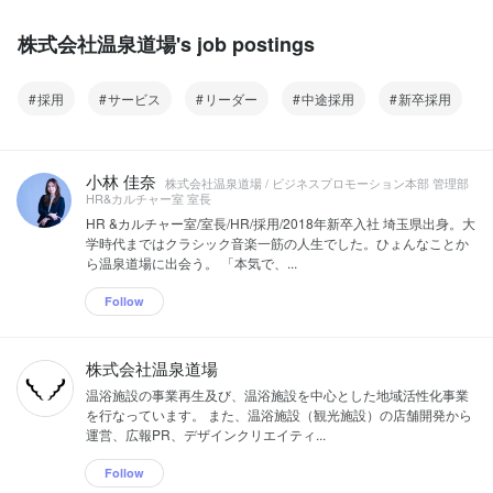
株式会社温泉道場's job postings
採用
サービス
リーダー
中途採用
新卒採用
小林 佳奈
株式会社温泉道場 / ビジネスプロモーション本部 管理部
HR&カルチャー室 室長
HR &カルチャー室/室長/HR/採用/2018年新卒入社 埼玉県出身。大
学時代まではクラシック音楽一筋の人生でした。ひょんなことか
ら温泉道場に出会う。 「本気で、...
Follow
株式会社温泉道場
温浴施設の事業再生及び、温浴施設を中心とした地域活性化事業
を行なっています。 また、温浴施設（観光施設）の店舗開発から
運営、広報PR、デザインクリエイティ...
Follow