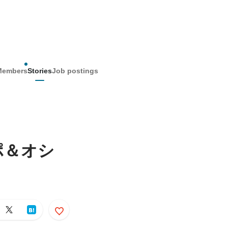
Members
Stories
Job postings
ポ＆オシ