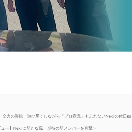
】全力の漢旅！遊び尽くしながら「プロ意識」も忘れないNexilの休日📸
ビュー】Nexilに新たな風！期待の新メンバーを直撃✨