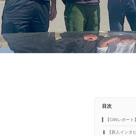
目次
▍【GWレポート
▍ 【新人インタ