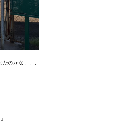
せたのかな、、、
く」