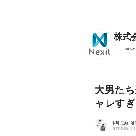
株式会
Follow
大男たち
ャレすぎ
市川 理緒, 
HR事業部, H