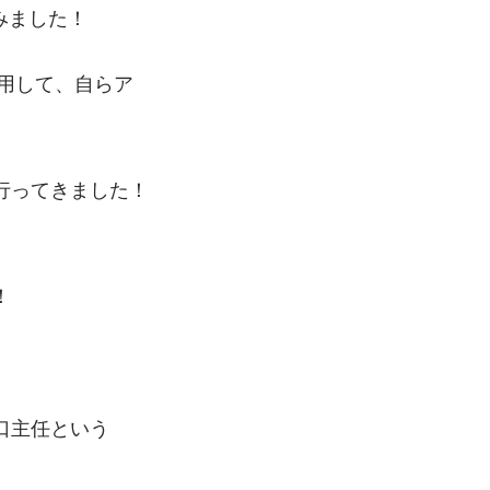
みました！
用して、自らア
行ってきました！
！
口主任という