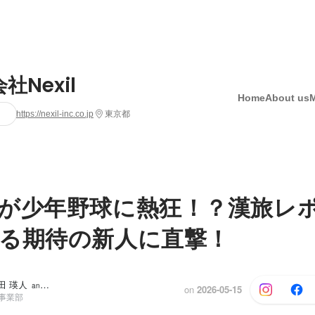
社Nexil
Home
About us
https://nexil-inc.co.jp
東京都
が少年野球に熱狂！？漢旅レ
る期待の新人に直撃！
浦田 瑛人
and 5 others
on
2026-05-15
R事業部