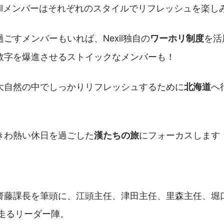
xilメンバーはそれぞれのスタイルでリフレッシュを楽し
ごすメンバーもいれば、Nexil独自の
を活
ワーホリ制度
数字を爆進させるストイックなメンバーも！
大自然の中でしっかりリフレッシュするために
へ
北海道
きわ熱い休日を過ごした
にフォーカスします
漢たちの旅
齋藤課長を筆頭に、江頭主任、津田主任、里森主任、堀
線を走るリーダー陣。