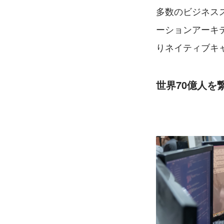
多数のビジネス
ーションアーキ
りネイティブキ
世界70億人