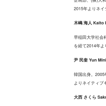
2015年よりネ
木嶋 海人 Kaito K
早稲田大学社会
を経て2014年
尹 民奎 Yun Min
韓国出身。200
よりネイティブキ
大西 さくら Sakur