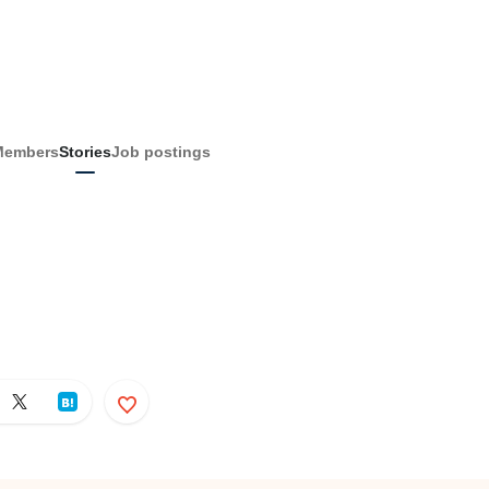
Members
Stories
Job postings