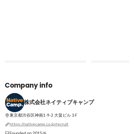
Company info
株式会社ネイティブキャンプ
今回募集しているエンジニアポジションの
ネイティブキャンプと
詳細
Latest
東京都渋谷区神南1-9-2
大畠ビル３F
Latest
https://nativecamp.co.jp/recruit
Founded on 2015/6