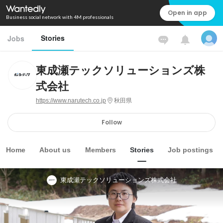
Open in app
Business social network with 4M professionals
Stories
Jobs
東成瀬テックソリューションズ株
式会社
https://www.narutech.co.jp
秋田県
Follow
Home
About us
Members
Stories
Job postings
東成瀬テックソリューションズ株式会社