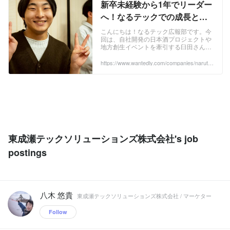
新卒未経験から1年でリーダー
を活用し、新たな観光コンテンツの開発
へ！なるテックでの成長と挑
や既存の観光資源のリブランディングを
行います。 2.システムデザイン事業 ・コ
戦 | 東成瀬村の愉快な仲間たち
こんにちは！なるテック広報部です。今
ンサルティング領域 採用力強化とDX推
回は、自社開発の日本酒プロジェクトや
進研修で、企業の成長と人材活用を包括
地方創生イベントを牽引する臼田さんに
的にサポートします。 ・技術支援領域
お話を伺いました 。新卒未経験で入社
顧客のニーズやビジネス要件を深く理解
し、移住を経て、わずか1年でリーダー
https://www.wantedly.com/companies/narutec
h/post_articles/1048882
に抜擢された背...
し、それを形にするためのソフトウェア
を開発します。
東成瀬テックソリューションズ株式会社's job
postings
八木 悠貴
東成瀬テックソリューションズ株式会社 / マーケター
Follow