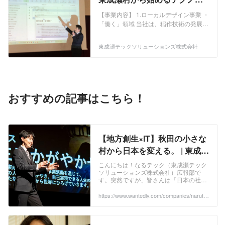
・「集う」領域 地域資源を活かし、産業
育の授業設計支援を行い、サービス範囲
ジー×社会貢献の仕事
の創出や地域経済の持続的な発展に寄与
を拡大しています。また、小中学生向け
【事業内容】 1.ローカルデザイン事業 ・
するため、中小企業や他自治体に対して
のプログラミング教室を運営し、子ども
「働く」領域 当社は、稲作技術の発展と
自社の強みを活かしたサービスを提供し
たちに学ぶ機会を創出しています。 ・
地域農業の持続可能性向上を目指し、東
ます。 ・「遊ぶ」領域 地域の観光資源
「暮らす」領域 当社は、生活サービスの
成瀬村にて稲作やしいたけ栽培の技術検
東成瀬テックソリューションズ株式会社
を活用し、新たな観光コンテンツの開発
提供や産業基盤の構築が可能な複合拠
証・開発を行っています。また、村産原
や既存の観光資源のリブランディングを
点・交通システムを整備し、生活環境の
料を活用し、秋田県で製造したスキンケ
行います。 2.システムデザイン事業 ・コ
充実を図ります。また、東成瀬村の脱炭
ア商品を開発し、DtoC販売を展開してい
ンサルティング領域 採用力強化とDX推
素社会実現に向け、再生可能エネルギー
ます。 ・「学ぶ」領域 当社は、近隣学
進研修で、企業の成長と人材活用を包括
導入や省エネルギー対策を推進します。
校でのキャリア教育やプログラミング教
おすすめの記事はこちら！
的にサポートします。 ・技術支援領域
・「集う」領域 地域資源を活かし、産業
育の授業設計支援を行い、サービス範囲
顧客のニーズやビジネス要件を深く理解
の創出や地域経済の持続的な発展に寄与
を拡大しています。また、小中学生向け
し、それを形にするためのソフトウェア
するため、中小企業や他自治体に対して
のプログラミング教室を運営し、子ども
を開発します。
自社の強みを活かしたサービスを提供し
たちに学ぶ機会を創出しています。 ・
ます。 ・「遊ぶ」領域 地域の観光資源
「暮らす」領域 当社は、生活サービスの
【地方創生×IT】秋田の小さな
を活用し、新たな観光コンテンツの開発
提供や産業基盤の構築が可能な複合拠
村から日本を変える。 | 東成瀬
や既存の観光資源のリブランディングを
点・交通システムを整備し、生活環境の
行います。 2.システムデザイン事業 ・コ
充実を図ります。また、東成瀬村の脱炭
テックソリューションズ株式
こんにちは！なるテック（東成瀬テック
ンサルティング領域 採用力強化とDX推
素社会実現に向け、再生可能エネルギー
ソリューションズ株式会社）広報部で
会社
進研修で、企業の成長と人材活用を包括
導入や省エネルギー対策を推進します。
す。突然ですが、皆さんは「日本の社会
的にサポートします。 ・技術支援領域
・「集う」領域 地域資源を活かし、産業
課題」と聞いて何を思い浮かべますか？
顧客のニーズやビジネス要件を深く理解
東京一極集中、急速な少子高齢化、地方
の創出や地域経済の持続的な発展に寄与
https://www.wantedly.com/companies/narutec
h/post_articles/1050575
産業の衰退、ワ...
し、それを形にするためのソフトウェア
するため、中小企業や他自治体に対して
を開発します。
自社の強みを活かしたサービスを提供し
ます。 ・「遊ぶ」領域 地域の観光資源