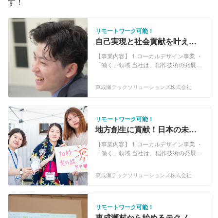
す！
リモートワーク可能！
自己実現と社会貢献を叶える
セールス職｜地方で働こう！
【事業内容】 1.ローカルデザイン事業 ・
「働く」領域 当社は、稲作技術の発展と
地域農業の持続可能性向上を目指し、東
成瀬村にて稲作やしいたけ栽培の技術検
東成瀬テックソリューションズ株式会社
証・開発を行っています。また、村産原
料を活用し、秋田県で製造したスキンケ
ア商品を開発し、DtoC販売を展開してい
ます。 ・「学ぶ」領域 当社は、近隣学
リモートワーク可能！
校でのキャリア教育やプログラミング教
地方創生に貢献！日本の未来
育の授業設計支援を行い、サービス範囲
を支える移住型オペレーター
を拡大しています。また、小中学生向け
【事業内容】 1.ローカルデザイン事業 ・
職
のプログラミング教室を運営し、子ども
「働く」領域 当社は、稲作技術の発展と
たちに学ぶ機会を創出しています。 ・
地域農業の持続可能性向上を目指し、東
「暮らす」領域 当社は、生活サービスの
成瀬村にて稲作やしいたけ栽培の技術検
東成瀬テックソリューションズ株式会社
提供や産業基盤の構築が可能な複合拠
証・開発を行っています。また、村産原
点・交通システムを整備し、生活環境の
料を活用し、秋田県で製造したスキンケ
充実を図ります。また、東成瀬村の脱炭
ア商品を開発し、DtoC販売を展開してい
素社会実現に向け、再生可能エネルギー
ます。 ・「学ぶ」領域 当社は、近隣学
リモートワーク可能！
導入や省エネルギー対策を推進します。
校でのキャリア教育やプログラミング教
東成瀬村から始めるテクノロ