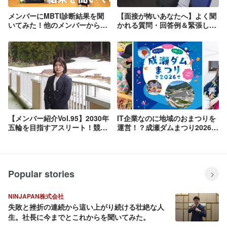
メンバーにMBTI診断結果を聞
【面接が怖いあなたへ】よく聞
いてみた！他のメンバーからの
かれる質問・回答例＆緊張しな
印象は！？
いコツを徹底解説！
【メンバー紹介Vol.95】2030年
IT企業なのに地域のおまつりを
五輪を目指すアスリート！競技
運営！？成瀬ダムまつり2026の
と仕事を両立し、地方から世界
舞台裏！
へ挑戦
Popular stories
NINJAPAN株式会社
失敗と挫折の連続から這い上がり続ける壮絶な人
生。社長に今までとこれからを聞いてみた。