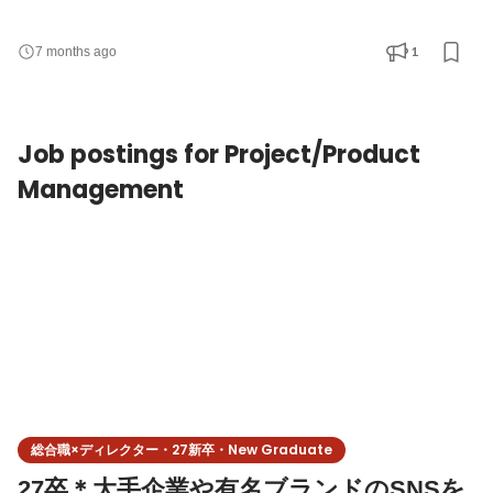
す。今後もどんどん新たなプロダクトを開発していきたいと考え
ているので、チャンスの多い環境です！ ＜LINEプラットフォーム
1
7 months ago
『GEPPY』における自社サービスの開発・運用保守＞ 基本的には
機能開発の要件定義 ~ リリースに至るまで全工程を担当します。
＜要望からの要件定義、設計、実装、保守＞ 社内メンバー、ク
Job postings for Project/Product
Management
総合職×ディレクター・27新卒・New Graduate
27卒＊大手企業や有名ブランドのSNSを