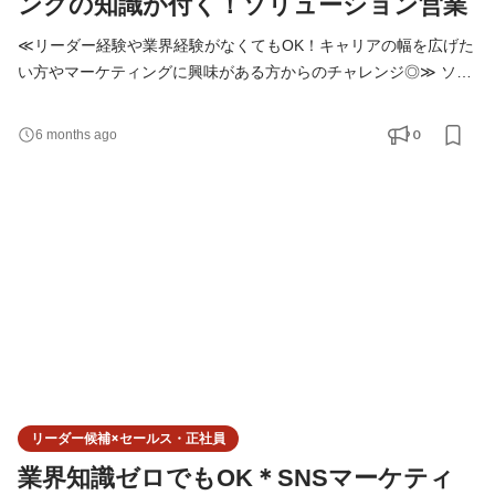
ングの知識が付く！ソリューション営業
≪リーダー経験や業界経験がなくてもOK！キャリアの幅を広げた
い方やマーケティングに興味がある方からのチャレンジ◎≫ ソリ
ューションセールスグループのリーダー候補として、チームのエ
ース営業として活躍しながら、クライアントの課題解決に挑戦し
0
6 months ago
ていただきます。 扱う商材は、SNS運用・広告、WEBサイト制
作、アプリ・システム開発、デジタル広告、新規事業・サービス
企画など。 クライアントの課題に応じて、これらを組み合わ
リーダー候補×セールス・正社員
業界知識ゼロでもOK＊SNSマーケティ