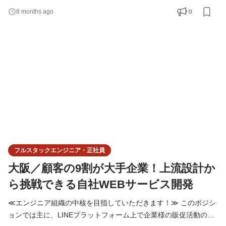
む・・・ こうしたルールに沿った作業や、パターンをなぞる業務
0
8 months ago
など “決められた答えを形にする仕事”は、AIがどんどん得意にな
っていく領域です。 つまり、「言われた通りに作るだけのプログ
ラミング」は、 人がやる意味を失っていく時代になりつつあ
フルスタックエンジニア・正社員
大阪／顧客の9割が大手企業！上流設計か
ら挑戦できる自社WEBサービス開発
≪エンジニア組織の中核を目指していただきます！≫ このポジシ
ョンでは主に、LINEプラットフォーム上で企業様の販促活動の支