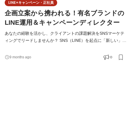
LINE×キャンペーン・正社員
企画立案から携われる！有名ブランドの
LINE運用＆キャンペーンディレクター
あなたの経験を活かし、クライアントの課題解決をSNSマーケテ
ィングでリードしませんか？ SNS（LINE）を起点に「新しい」
「面白い」企画を生み出し、世の中に大きな影響を与える仕事で
す。 ◆こんな方にお勧め！ ✔企画の立案、進行管理の他、画像作
0
9 months ago
成、撮影や記事のライティング、などの制作分野から、効果検証
領域まで幅広いマーケティングスキルを磨きたい方 ✔ 広告運用や
インフルエンサー施策といった一部の領域だけでなく、ソー