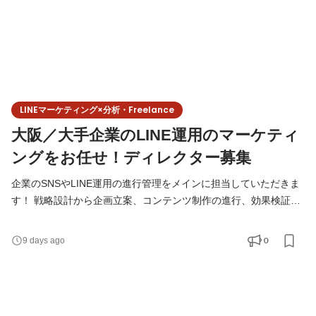
LINEマーケティング×分析・Freelance
大阪／大手企業のLINE運用のマーケティ
ングをお任せ！ディレクター募集
企業のSNSやLINE運用の進行管理をメインに担当していただきま
す！ 戦略設計から企画立案、コンテンツ制作の進行、効果検証ま
で、ディレクターと共にクライアントの課題解決に向けて取り組
んでいくお仕事です。企業のSNS・LINE運用を一貫してリード
0
9 days ago
し、スムーズに進行させる役割を担っていただきます。 ＜具体的
なお仕事内容＞ ◆SNS・LINE運用のデータ分析・効果測定 ・SNS
投稿やLINEキャンペーンに関する数値集計 ・Excelを用いた詳細
なデータ