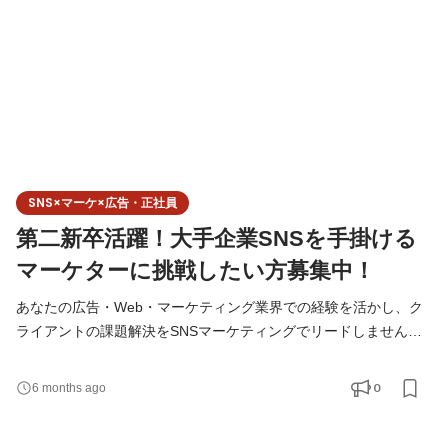
SNS×マーケ×広告・正社員
第二新卒活躍！大手企業SNSを手掛ける
マーケターに挑戦したい方募集中！
あなたの広告・Web・マーケティング業界での経験を活かし、ク
ライアントの課題解決をSNSマーケティングでリードしません
か？ SNSを起点に「新しい」「面白い」企画を生み出し、世の中
に大きな影響を与える仕事です。 ◆こんな方にお勧め！ ✔ 広告代
0
6 months ago
理店や制作会社で培った提案力・ディレクション力を、よりダイ
レクトにSNSマーケティングに活かしたい方 ✔ 広告運用やインフ