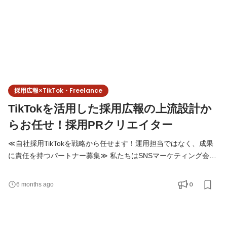
採用広報×TikTok・Freelance
TikTokを活用した採用広報の上流設計か
らお任せ！採用PRクリエイター
≪自社採用TikTokを戦略から任せます！運用担当ではなく、成果
に責任を持つパートナー募集≫ 私たちはSNSマーケティング会社
として、 数多くの企業のSNS支援を行ってきました。 今回は、自
社の採用広報を 戦略から実行まで担っていただける方を募集しま
0
6 months ago
す。 媒体はTikTok。 目的は、応募数・採用成果の最大化です。 ■
業務内容 自社採用向けTikTokアカウントの戦略設計〜改善までを
一気通貫でお任せします。 具体的には： ・ターゲット