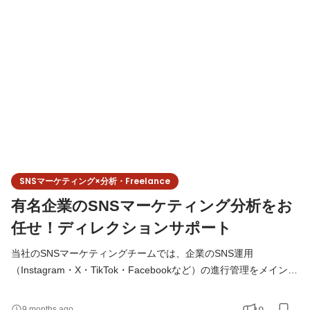
制作・進行管理～効果検証を、ディレクターと二人三脚でご担当
いただきます。日々クライントとコミュニケーションを取りなが
ら、企業の課題解決を実現していくお仕事です。 ＜具体的に行っ
てい
SNSマーケティング×分析・Freelance
有名企業のSNSマーケティング分析をお
任せ！ディレクションサポート
当社のSNSマーケティングチームでは、企業のSNS運用
（Instagram・X・TikTok・Facebookなど）の進行管理をメインに
担当していただきます。戦略設計から企画立案、コンテンツ制作
の進行、効果検証まで、ディレクターと共にクライアントの課題
0
9 months ago