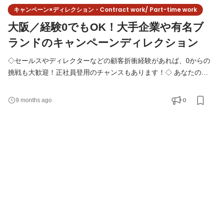
キャンペーン×ディレクション・Contract work/ Part-time work
大阪／経験0でもOK！大手企業や有名ブ
ランドのキャンペーンディレクション
◇セールスやディレクターなどの顧客折衝経験があれば、0からの
挑戦も大歓迎！正社員登用のチャンスもあります！◇ あなたの経
験を活かし、クライアントの課題解決をSNSマーケティングでリ
ードしませんか？ SNS（LINE）を起点に「新しい」「面白い」企
0
9 months ago
画を生み出し、世の中に大きな影響を与える仕事です。 ◆こんな
方にお勧め！ ✔企画の立案、進行管理の他、画像作成、撮影や記
事のライティング、などの制作分野から、効果検証領域ま