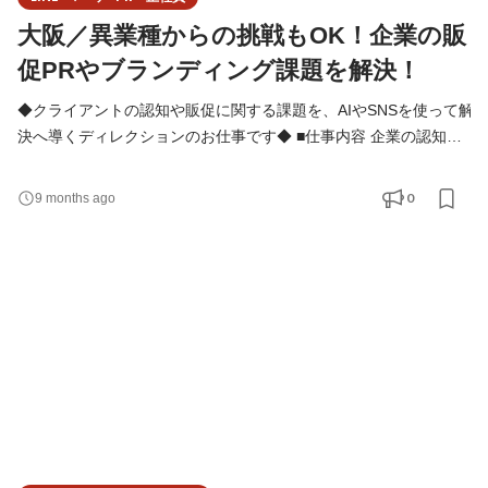
大阪／異業種からの挑戦もOK！企業の販
促PRやブランディング課題を解決！
◆クライアントの認知や販促に関する課題を、AIやSNSを使って解
決へ導くディレクションのお仕事です◆ ■仕事内容 企業の認知度
UPや販促拡大に伴う、戦略設計～企画立案～制作進行管理～効果
検証をトータルでご担当いただきます。 日々クライントとコミュ
0
9 months ago
ニケーションを取りながら、企業の課題解決を実現していくお仕
事です。 自社サービスであるLINEキャンペーンツールを活用する
だけでなく、AIを使って新たなサービスを立ち上げること