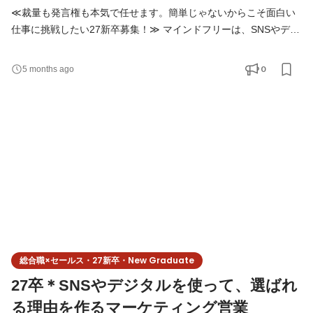
≪裁量も発言権も本気で任せます。簡単じゃないからこそ面白い
仕事に挑戦したい27新卒募集！≫ マインドフリーは、SNSやデジ
タルを使って 企業やブランドの「集客」「認知」「売上」といっ
た課題を解決する会社です。 決まった正解をなぞる仕事ではな
0
5 months ago
く、 毎回、課題に合わせて最適なやり方を考えることを大切にし
ています。 ◆仕事内容 新卒入社の方は、総合職としてスタートし
ます。 適性や興味を見ながら、以下の業務を横断的に経
総合職×セールス・27新卒・New Graduate
27卒＊SNSやデジタルを使って、選ばれ
る理由を作るマーケティング営業