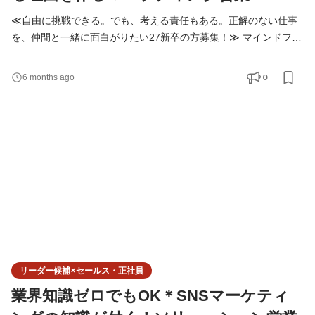
≪自由に挑戦できる。でも、考える責任もある。正解のない仕事
を、仲間と一緒に面白がりたい27新卒の方募集！≫ マインドフリ
ーは、SNSやデジタルを使って 企業やブランドの「集客」「認
知」「売上」といった課題を解決する会社です。 決まった正解を
0
6 months ago
なぞる仕事ではなく、 毎回、課題に合わせて最適なやり方を考え
ることを大切にしています。 ◆仕事内容 新卒入社の方は、総合職
としてスタートします。 適性や興味を見ながら、以下の
リーダー候補×セールス・正社員
業界知識ゼロでもOK＊SNSマーケティ