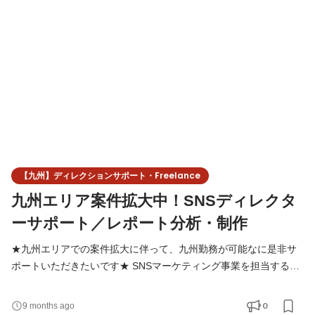
レクトにSNSマーケティングに活かしたい方 ✔ 広告運用やインフ
ルエンサー施策といった一部の領域だけでなく、SNSマーケティ
【九州】ディレクションサポート・Freelance
九州エリア案件拡大中！SNSディレクタ
ーサポート／レポート分析・制作
★九州エリアでの案件拡大に伴って、九州勤務が可能なに是非サ
ポートいただきたいです★ SNSマーケティング事業を担当するチ
ームで、企業のソーシャルメディア運用（Instagram・X・
TikTok・LINEなど）における、戦略設計～企画立案～コンテンツ
0
9 months ago