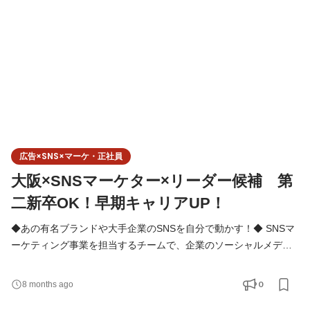
インフルエンサー施策といった一部の領域だけでなく、ソー
広告×SNS×マーケ・正社員
大阪×SNSマーケター×リーダー候補 第
二新卒OK！早期キャリアUP！
◆あの有名ブランドや大手企業のSNSを自分で動かす！◆ SNSマ
ーケティング事業を担当するチームで、企業のソーシャルメディ
ア運用（Instagram・X・TikTok・LINEなど）における、戦略設計
～企画立案～コンテンツ制作・進行管理～効果検証をトータルで
0
8 months ago
ご担当いただきます。日々クライントとコミュニケーションを取