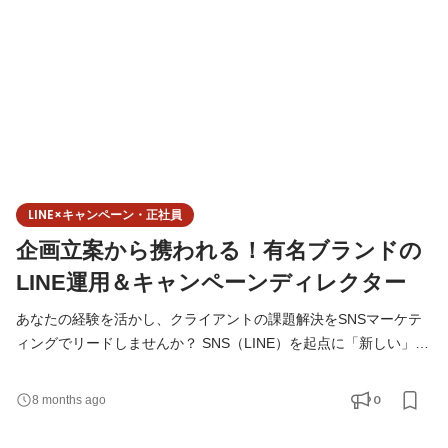
ルエンサー施策といった一部の領域だけでなく、SNSマーケティ
LINE×キャンペーン・正社員
企画立案から携われる！有名ブランドの
LINE運用＆キャンペーンディレクター
あなたの経験を活かし、クライアントの課題解決をSNSマーケテ
ィングでリードしませんか？ SNS（LINE）を起点に「新しい」
「面白い」企画を生み出し、世の中に大きな影響を与える仕事で
す。 ◆こんな方にお勧め！ ✔企画の立案、進行管理の他、画像作
0
8 months ago
成、撮影や記事のライティング、などの制作分野から、効果検証
領域まで幅広いマーケティングスキルを磨きたい方 ✔ 広告運用や