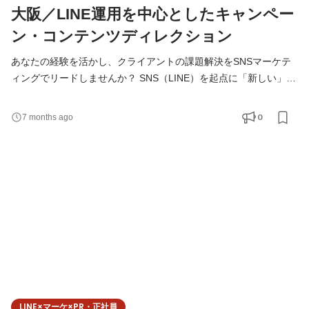
大阪／LINE運用を中心としたキャンペー
ン・コンテンツディレクション
あなたの経験を活かし、クライアントの課題解決をSNSマーケテ
ィングでリードしませんか？ SNS（LINE）を起点に「新しい」
「面白い」企画を生み出し、世の中に大きな影響を与える仕事で
す。 ◆こんな方にお勧め！ ✔企画の立案、進行管理の他、画像作
0
7 months ago
成、撮影や記事のライティング、などの制作分野から、効果検証
領域まで幅広いマーケティングスキルを磨きたい方 ✔ 広告運用や
インフルエンサー施策といった一部の領域だけでなく、ソー
LINE×マーケ×PR・正社員