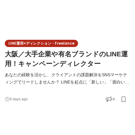
LINE運用×ディレクション・Freelance
大阪／大手企業や有名ブランドのLINE運
用！キャンペーンディレクター
あなたの経験を活かし、クライアントの課題解決をSNSマーケテ
ィングでリードしませんか？ LINEを起点に「新しい」「面白い」
企画を生み出し、世の中に大きな影響を与える仕事です。 ◆こん
な方にお勧め！ ✔企画の立案、進行管理の他、画像作成、撮影や
0
9 days ago
記事のライティング、などの制作分野から、効果検証領域まで幅
広いマーケティングスキルを磨きたい方 ✔ 広告運用やインフルエ
ンサー施策といった一部の領域だけでなく、ソーシャル