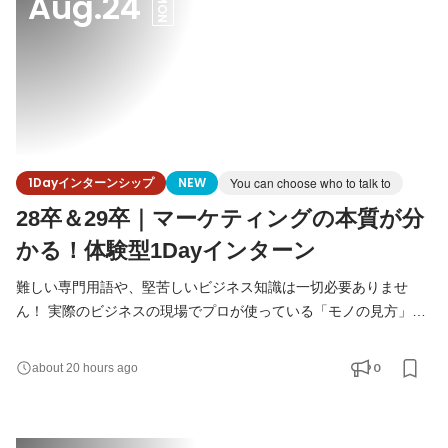
Aug.24
MON
1Dayインターンシップ
NEW
You can choose who to talk to
28卒＆29卒｜マーケティングの本質が分
かる！体験型1Dayインターン
難しい専門用語や、堅苦しいビジネス知識は一切必要ありませ
ん！ 実際のビジネスの現場でプロが使っている「モノの見方」や
「企画のプロセス」を、グループワークを通じて楽しく体感でき
るプログラムです。 【開催概要】 日時： ①2026年8月24日
0
about 20 hours ago
（月）11:00～13:00 ②2026年9月4日（金）15:00～17:00
③2026年9月15日（火）13:00～15:00 場所：マインドフリー 大
阪オフィス 服装：私服 予約フォーム：