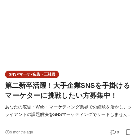
りながら、企業の課題解決を実現していくお仕事です。 SNSが主
軸となりますが、クライアントの課題によっては、 WEBサイト制
作、
SNS×マーケ×広告・正社員
第二新卒活躍！大手企業SNSを手掛ける
マーケターに挑戦したい方募集中！
あなたの広告・Web・マーケティング業界での経験を活かし、ク
ライアントの課題解決をSNSマーケティングでリードしません
か？ SNSを起点に「新しい」「面白い」企画を生み出し、世の中
に大きな影響を与える仕事です。 ◆こんな方にお勧め！ ✔ 広告代
0
9 months ago
理店や制作会社で培った提案力・ディレクション力を、よりダイ