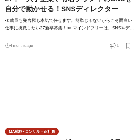
自分で動かせる！SNSディレクター
≪裁量も発言権も本気で任せます。簡単じゃないからこそ面白い
仕事に挑戦したい27新卒募集！≫ マインドフリーは、SNSやデジ
タルを使って 企業やブランドの「集客」「認知」「売上」といっ
た課題を解決する会社です。 決まった正解をなぞる仕事ではな
1
4 months ago
く、 毎回、課題に合わせて最適なやり方を考えることを大切にし
ています。 ◆仕事内容 新卒入社の方は、総合職としてスタートし
ます。 適性や興味を見ながら、以下の業務を横断的に経
MA戦略×コンサル・正社員