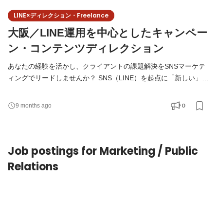
LINE×ディレクション・Freelance
大阪／LINE運用を中心としたキャンペー
ン・コンテンツディレクション
あなたの経験を活かし、クライアントの課題解決をSNSマーケテ
ィングでリードしませんか？ SNS（LINE）を起点に「新しい」
「面白い」企画を生み出し、世の中に大きな影響を与える仕事で
す。 ◆こんな方にお勧め！ ✔企画の立案、進行管理の他、画像作
0
9 months ago
成、撮影や記事のライティング、などの制作分野から、効果検証
領域まで幅広いマーケティングスキルを磨きたい方 ✔ 広告運用や
インフルエンサー施策といった一部の領域だけでなく、ソー
Job postings for Marketing / Public
Relations