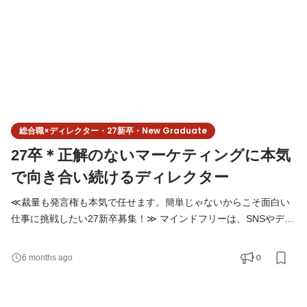
総合職×ディレクター・27新卒・New Graduate
27卒＊正解のないマーケティングに本気
で向き合い続けるディレクター
≪裁量も発言権も本気で任せます。簡単じゃないからこそ面白い
仕事に挑戦したい27新卒募集！≫ マインドフリーは、SNSやデジ
タルを使って 企業やブランドの「集客」「認知」「売上」といっ
た課題を解決する会社です。 決まった正解をなぞる仕事ではな
0
6 months ago
く、 毎回、課題に合わせて最適なやり方を考えることを大切にし
ています。 ◆仕事内容 新卒入社の方は、総合職としてスタートし
ます。 適性や興味を見ながら、以下の業務を横断的に経