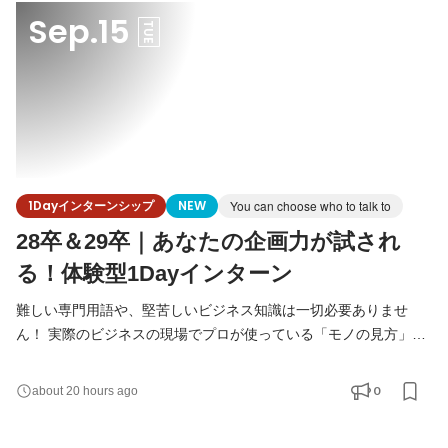
Sep.15
説 ２．実践！グルー
TUE
1Dayインターンシップ
NEW
You can choose who to talk to
28卒＆29卒｜あなたの企画力が試され
る！体験型1Dayインターン
難しい専門用語や、堅苦しいビジネス知識は一切必要ありませ
ん！ 実際のビジネスの現場でプロが使っている「モノの見方」や
「企画のプロセス」を、グループワークを通じて楽しく体感でき
るプログラムです。 【開催概要】 日時： ①2026年8月24日
0
about 20 hours ago
（月）11:00～13:00 ②2026年9月4日（金）15:00～17:00
③2026年9月15日（火）13:00～15:00 場所：マインドフリー 大