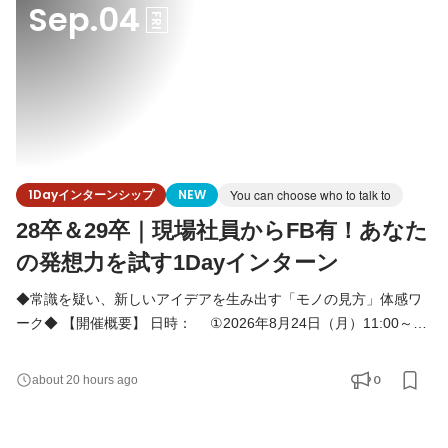
Sep.04
https://meeting.eeasy.jp/mindfree/intern 【プログラム
FRI
1Dayインターンシップ
NEW
You can choose who to talk to
28卒＆29卒｜現場社員からFB有！あなた
の発想力を試す1Dayインターン
◆常識を疑い、新しいアイデアを生み出す「モノの見方」体感ワ
ーク◆ 【開催概要】 日時： ①2026年8月24日（月）11:00～
13:00 ②2026年9月4日（金）15:00～17:00 ③2026年9月15日
（火）13:00～15:00 場所：マインドフリー 大阪オフィス 服装：
0
about 20 hours ago
私服 予約フォーム：https://meeting.eeasy.jp/mindfree/intern 【プ
ログラム内容】 １．0+α思考とは 私たちが向き合っているリア
ルな仕事や、表面的なトレンドに惑わされない視点の持ち方を解