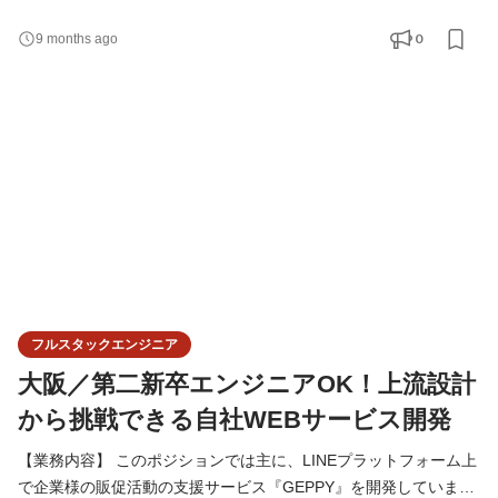
援サービス『GEPPY』を開発しています。今後もどんどん新たな
プロダクトを開発していきたいと考えているので、チャンスの多
0
9 months ago
い環境です！ ＜LINEプラットフォーム『GEPPY』における自社
サービスの開発・運用保守＞ 基本的には機能開発の要件定義 ~ リ
リースに至るまで全工程を担当します。 ＜要望からの要件定義、
フルスタックエンジニア
大阪／第二新卒エンジニアOK！上流設計
から挑戦できる自社WEBサービス開発
【業務内容】 このポジションでは主に、LINEプラットフォーム上
で企業様の販促活動の支援サービス『GEPPY』を開発していま