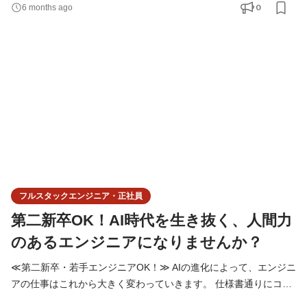
解決する会社です。 決まった正解をなぞる仕事ではなく、 毎回、
0
6 months ago
課題に合わせて最適なやり方を考えることを大切にしています。
◆仕事内容 クライアントの販促活動を支援する、 自社開発の
MA（マーケティングオートメーション）ツール【GEPPY】の
フルスタックエンジニア・正社員
第二新卒OK！AI時代を生き抜く、人間力
のあるエンジニアになりませんか？
≪第二新卒・若手エンジニアOK！≫ AIの進化によって、エンジニ
アの仕事はこれから大きく変わっていきます。 仕様書通りにコー
ドを書く、簡単なアプリを作る、小規模なWebサイトを組