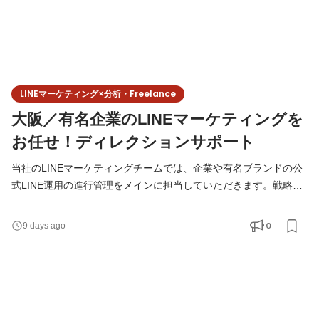
LINEマーケティング×分析・Freelance
大阪／有名企業のLINEマーケティングを
お任せ！ディレクションサポート
当社のLINEマーケティングチームでは、企業や有名ブランドの公
式LINE運用の進行管理をメインに担当していただきます。戦略設
計から企画立案、コンテンツ制作の進行、効果検証まで、ディレ
クターと共にクライアントの課題解決に向けて取り組んでいくお
0
9 days ago
仕事です。企業のLINE運用を一貫してリードし、スムーズに進行
させる役割を担っていただきます。 ＜具体的なお仕事内容＞
◆SNS・LINE運用のデータ分析・効果測定 ・SNS投稿やLINEキャ
ンペー