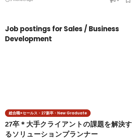
解決に向けて取り組んでいくお仕事です。企業のSNS運用を一貫
してリードし、スムーズに進行させる役割を担っていただきま
す。 ＜具体的なお仕事内容＞ ◆SNS運用のデータ分析・効果測定
Job postings for Sales / Business
・SNS投稿に関する
Development
総合職×セールス・27新卒・New Graduate
27卒＊大手クライアントの課題を解決す
るソリューションプランナー