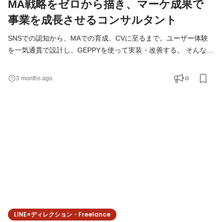
MA戦略をゼロから描き、マーケ成果で
事業を成長させるコンサルタント
SNSでの認知から、MAでの育成、CVに至るまで。ユーザー体験
を一気通貫で設計し、GEPPYを使って実装・改善する。 そんな事
業に深く入り込むマーケティング支援ができます。 「なんとなく
施策を回す」のではなく、「事業を伸ばすために何をすべきか」
0
3 months ago
を一緒に考え、形にしていく仕事です。 ◆こんな方にお勧め！ ✔
上流で課題を整理し、戦略から関われるマーケティングの仕事を
したい方 ✔ データを見ながら改善策を考えるのが好きな方 ✔
LINE×ディレクション・Freelance