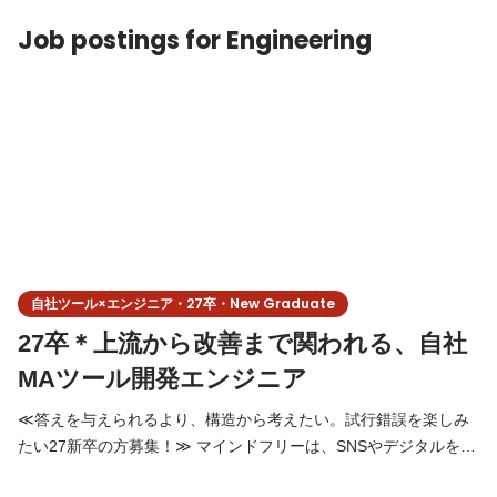
阪オフィス 服装：私服 予約フォーム：
Job postings for Engineering
https://meeting.eeasy.jp/mindfree/intern 【プログラム
自社ツール×エンジニア・27卒・New Graduate
27卒＊上流から改善まで関われる、自社
MAツール開発エンジニア
≪答えを与えられるより、構造から考えたい。試行錯誤を楽しみ
たい27新卒の方募集！≫ マインドフリーは、SNSやデジタルを使
って 企業やブランドの「集客」「認知」「売上」といった課題を