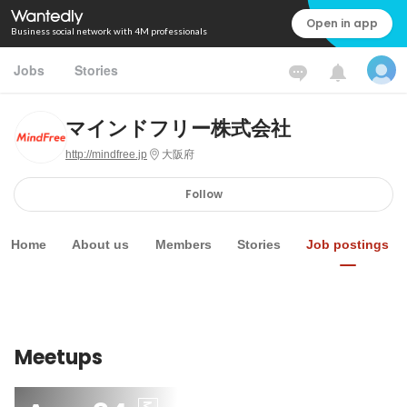
Open in app
Business social network with 4M professionals
Jobs
Stories
マインドフリー株式会社
http://mindfree.jp
大阪府
Follow
Home
About us
Members
Stories
Job postings
Meetups