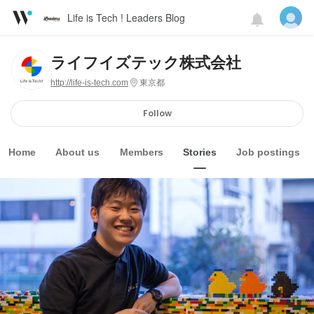
Life is Tech ! Leaders Blog
ライフイズテック株式会社
http://life-is-tech.com
東京都
Follow
Home
About us
Members
Stories
Job postings